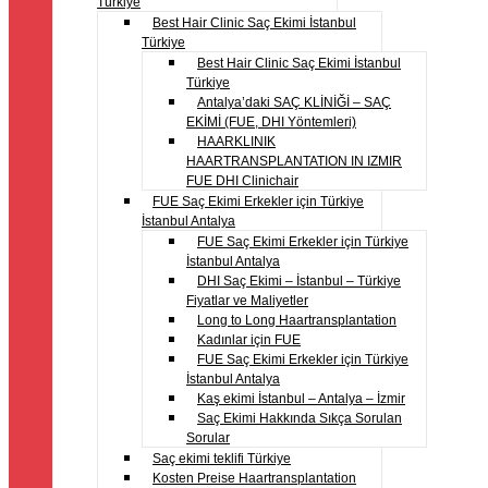
Türkiye
Best Hair Clinic Saç Ekimi İstanbul
Türkiye
Best Hair Clinic Saç Ekimi İstanbul
Türkiye
Antalya’daki SAÇ KLİNİĞİ – SAÇ
EKİMİ (FUE, DHI Yöntemleri)
HAARKLINIK
HAARTRANSPLANTATION IN IZMIR
FUE DHI Clinichair
FUE Saç Ekimi Erkekler için Türkiye
İstanbul Antalya
FUE Saç Ekimi Erkekler için Türkiye
İstanbul Antalya
DHI Saç Ekimi – İstanbul – Türkiye
Fiyatlar ve Maliyetler
Long to Long Haartransplantation
Kadınlar için FUE
FUE Saç Ekimi Erkekler için Türkiye
İstanbul Antalya
Kaş ekimi İstanbul – Antalya – İzmir
Saç Ekimi Hakkında Sıkça Sorulan
Sorular
Saç ekimi teklifi Türkiye
Kosten Preise Haartransplantation