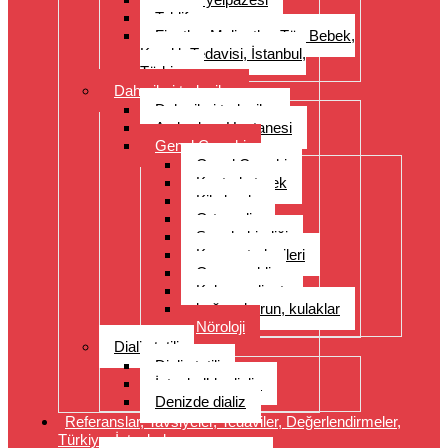
Teklif
Fiyatlar, Maliyetler, Tüp Bebek,
Kısırlık Tedavisi, İstanbul,
Türkiye
Daha ileri tedaviler
Daha ileri tedaviler
Acıbadem Hastanesi
Genel Cerrahi
Genel Cerrahi
Kontrol etmek
Kilo kaybı
Ortopedi
Spor hekimliği
Kanser tedavileri
Organ nakli
Kalp ameliyatı
boğaz, burun, kulaklar
Nöroloji
Dializ tatili
Dializ tatili
İstanbul’da dializ
Denizde dializ
Referanslar, Tavsiyeler, Tedaviler, Değerlendirmeler,
Türkiye, İstanbul