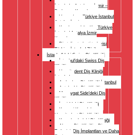
Diş protezleri Türkiye –
İstanbul – Antalya – İzmir –
Bodrum – Kuşadası
Veneerler – Türkiye İstanbul
Antalya İzmir
Kronlar ve köprüler Türkiye
İstanbul Antalya İzmir
Kuşadası
Diş teli ortodonti tedavisi
Türkiye İstanbul Zürih
İstanbul’daki Swiss Diş Kliniği
İstanbul’daki Swiss Diş
Kliniği
Hospitadent Diş Kliniği
İstanbul
Acıbadem Diş Kliniği İstanbul
Antalya’da Diş Kliniği
Manavgat Side’deki Diş
Kliniği
İzmir’deki Diş Kliniği
Kayseri Kapadokya
Hospitadent Diş Kliniği
Kuşadası’ndaki Diş Kliniği
Alanya Diş Kliniği – Diş
Tedavisi, Diş İmplantları ve Daha