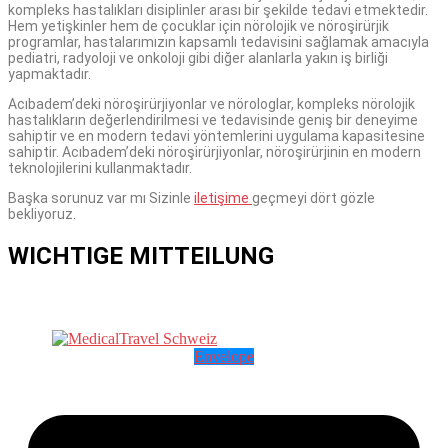
kompleks hastalıkları disiplinler arası bir şekilde tedavi etmektedir.
Hem yetişkinler hem de çocuklar için nörolojik ve nöroşirürjik
programlar, hastalarımızın kapsamlı tedavisini sağlamak amacıyla
pediatri, radyoloji ve onkoloji gibi diğer alanlarla yakın iş birliği
yapmaktadır.
Acıbadem’deki nöroşirürjiyonlar ve nörologlar, kompleks nörolojik
hastalıkların değerlendirilmesi ve tedavisinde geniş bir deneyime
sahiptir ve en modern tedavi yöntemlerini uygulama kapasitesine
sahiptir. Acıbadem’deki nöroşirürjiyonlar, nöroşirürjinin en modern
teknolojilerini kullanmaktadır.
Başka sorunuz var mı Sizinle
iletişime
geçmeyi dört gözle
bekliyoruz.
WICHTIGE MITTEILUNG
Envelope