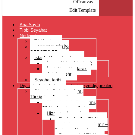
Offcanvas
Edit Template
Ana Sayfa
Tıbbi Seyahat
Neden Türkiye
Tıbbi turizm
LAZERLE GİRİŞ:
GERÇEKLER
İstanbul bir şehir olarak
İstanbul bir şehir olarak
İzmir bir şehir olarak
Antalya şehri
Seyahat tarihi
Diş tedavileri, diş turizmi, Türkiye'ye diş gezileri
Diş tedavileri, diş turizmi,
Türkiye'ye diş gezileri
Diş tedavileri, diş turizmi,
Türkiye’ye diş gezileri
Hizmet yelpazesi
Diş implantları Türkiye –
İstanbul – Antalya – İzmir –
Bodrum – Kuşadası