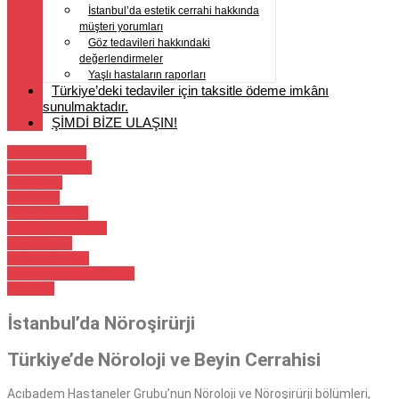
İstanbul’da estetik cerrahi hakkında
müşteri yorumları
Göz tedavileri hakkındaki
değerlendirmeler
Yaşlı hastaların raporları
Türkiye’deki tedaviler için taksitle ödeme imkânı
sunulmaktadır.
ŞİMDİ BİZE ULAŞIN!
Genel Cerrahi
Kontrol etmek
Kilo kaybı
Ortopedi
Spor hekimliği
Kanser tedavileri
Organ nakli
Kalp ameliyatı
boğaz, burun, kulaklar
Nöroloji
İstanbul’da Nöroşirürji
Türkiye’de Nöroloji ve Beyin Cerrahisi
Acıbadem Hastaneler Grubu’nun Nöroloji ve Nöroşirürji bölümleri,