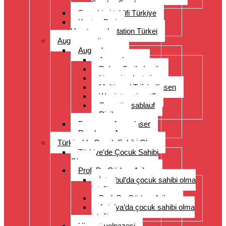
Sorulan Sorular
Saç ekimi teklifi Türkiye
Kosten Preise
Haartransplantation Türkei
Augenoperation
Augen lasern
Augen lasern
ReLex Smile Lasik
Linsenimplantation
Multi- und Trifokallinsen
Wer ist geeignet?
Operationsablauf
Risiken
Fragen zu Augenlaser
Rund ums Auge
Türkiye’de Çocuk Sahibi Olma
Türkiye’de Çocuk Sahibi
Olma
Prof. Dr. Gürkan Arikan
İstanbul’da çocuk sahibi olma
isteği
Prof. Dr. Gürkan Arikan
Antalya’da çocuk sahibi olma
isteği
Hizmet yelpazesi