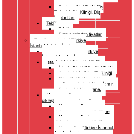
Fazlası
Bodrum Diş Kliniği, Diş
Tedavisi, Diş Kliniği, Diş
İmplantları
Teklif
Teklif
Euro cinsinden fiyatlar
Estetik seyahatleri Türkiye
İstanbul Antalya İzmir
Estetik seyahatleri Türkiye
İstanbul Antalya İzmir
İstanbul'daki Güzellik Kliniği
İstanbul’daki Güzellik Kliniği
Antalya’daki Güzellik Kliniği
Güzellik kliniği, estetik
ameliyat, estetik doktoru İzmir.
Bodrum’daki hastane.
Meme ameliyatı: meme
dikleştirme, meme küçültme
Meme ameliyatı: meme
dikleştirme, meme küçültme
Meme ameliyatı: meme
dikleştirme, meme küçültme
Liposuction Türkiye İstanbul
Antalya İzmir