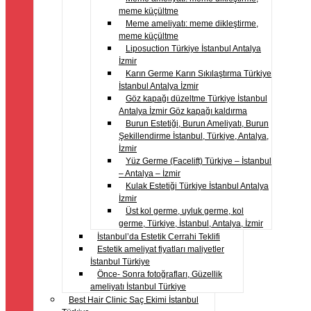
meme küçültme
Meme ameliyatı: meme dikleştirme,
meme küçültme
Liposuction Türkiye İstanbul Antalya
İzmir
Karın Germe Karın Sıkılaştırma Türkiye
İstanbul Antalya İzmir
Göz kapağı düzeltme Türkiye İstanbul
Antalya İzmir Göz kapağı kaldırma
Burun Estetiği, Burun Ameliyatı, Burun
Şekillendirme İstanbul, Türkiye, Antalya,
İzmir
Yüz Germe (Facelift) Türkiye – İstanbul
– Antalya – İzmir
Kulak Estetiği Türkiye İstanbul Antalya
İzmir
Üst kol germe, uyluk germe, kol
germe, Türkiye, İstanbul, Antalya, İzmir
İstanbul’da Estetik Cerrahi Teklifi
Estetik ameliyat fiyatları maliyetler
İstanbul Türkiye
Önce- Sonra fotoğrafları, Güzellik
ameliyatı İstanbul Türkiye
Best Hair Clinic Saç Ekimi İstanbul