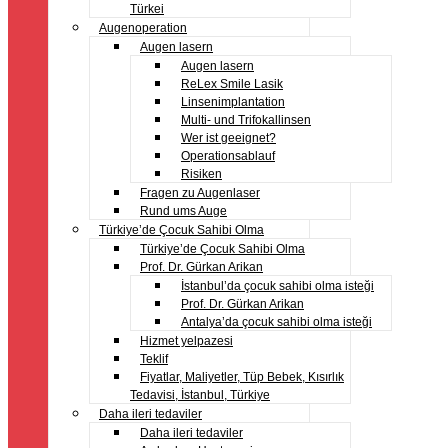
Türkei
Augenoperation
Augen lasern
Augen lasern
ReLex Smile Lasik
Linsenimplantation
Multi- und Trifokallinsen
Wer ist geeignet?
Operationsablauf
Risiken
Fragen zu Augenlaser
Rund ums Auge
Türkiye’de Çocuk Sahibi Olma
Türkiye’de Çocuk Sahibi Olma
Prof. Dr. Gürkan Arikan
İstanbul’da çocuk sahibi olma isteği
Prof. Dr. Gürkan Arikan
Antalya’da çocuk sahibi olma isteği
Hizmet yelpazesi
Teklif
Fiyatlar, Maliyetler, Tüp Bebek, Kısırlık
Tedavisi, İstanbul, Türkiye
Daha ileri tedaviler
Daha ileri tedaviler