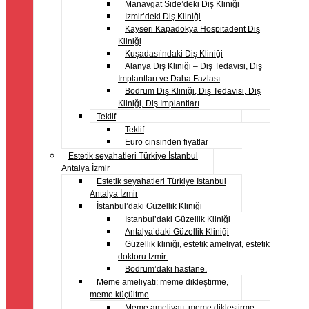
Manavgat Side’deki Diş Kliniği
İzmir’deki Diş Kliniği
Kayseri Kapadokya Hospitadent Diş
Kliniği
Kuşadası’ndaki Diş Kliniği
Alanya Diş Kliniği – Diş Tedavisi, Diş
İmplantları ve Daha Fazlası
Bodrum Diş Kliniği, Diş Tedavisi, Diş
Kliniği, Diş İmplantları
Teklif
Teklif
Euro cinsinden fiyatlar
Estetik seyahatleri Türkiye İstanbul
Antalya İzmir
Estetik seyahatleri Türkiye İstanbul
Antalya İzmir
İstanbul’daki Güzellik Kliniği
İstanbul’daki Güzellik Kliniği
Antalya’daki Güzellik Kliniği
Güzellik kliniği, estetik ameliyat, estetik
doktoru İzmir.
Bodrum’daki hastane.
Meme ameliyatı: meme dikleştirme,
meme küçültme
Meme ameliyatı: meme dikleştirme,