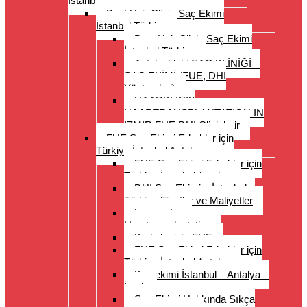
İstanbul Türkiye
Best Hair Clinic Saç Ekimi
İstanbul Türkiye
Best Hair Clinic Saç Ekimi
İstanbul Türkiye
Antalya’daki SAÇ KLİNİĞİ –
SAÇ EKİMİ (FUE, DHI
Yöntemleri)
HAARKLINIK
HAARTRANSPLANTATION IN
IZMIR FUE DHI Clinichair
FUE Saç Ekimi Erkekler için
Türkiye İstanbul Antalya
FUE Saç Ekimi Erkekler için
Türkiye İstanbul Antalya
DHI Saç Ekimi – İstanbul –
Türkiye Fiyatlar ve Maliyetler
Long to Long
Haartransplantation
Kadınlar için FUE
FUE Saç Ekimi Erkekler için
Türkiye İstanbul Antalya
Kaş ekimi İstanbul – Antalya –
İzmir
Saç Ekimi Hakkında Sıkça