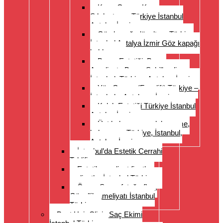
Karın Germe Karın
Sıkılaştırma Türkiye İstanbul
Antalya İzmir
Göz kapağı düzeltme Türkiye
İstanbul Antalya İzmir Göz kapağı
kaldırma
Burun Estetiği, Burun
Ameliyatı, Burun Şekillendirme
İstanbul, Türkiye, Antalya, İzmir
Yüz Germe (Facelift) Türkiye –
İstanbul – Antalya – İzmir
Kulak Estetiği Türkiye İstanbul
Antalya İzmir
Üst kol germe, uyluk germe,
kol germe, Türkiye, İstanbul,
Antalya, İzmir
İstanbul’da Estetik Cerrahi
Teklifi
Estetik ameliyat fiyatları
maliyetler İstanbul Türkiye
Önce- Sonra fotoğrafları,
Güzellik ameliyatı İstanbul
Türkiye
Best Hair Clinic Saç Ekimi