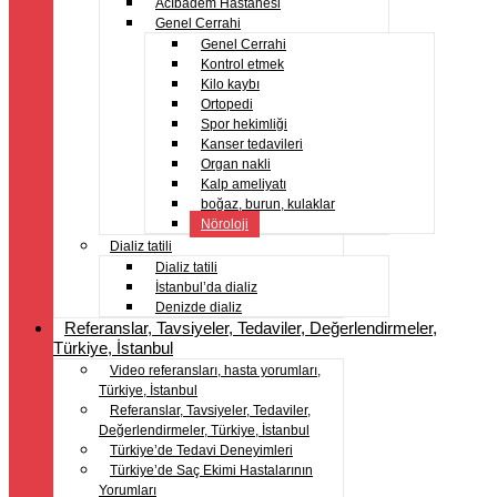
Acıbadem Hastanesi
Genel Cerrahi
Genel Cerrahi
Kontrol etmek
Kilo kaybı
Ortopedi
Spor hekimliği
Kanser tedavileri
Organ nakli
Kalp ameliyatı
boğaz, burun, kulaklar
Nöroloji
Dializ tatili
Dializ tatili
İstanbul’da dializ
Denizde dializ
Referanslar, Tavsiyeler, Tedaviler, Değerlendirmeler,
Türkiye, İstanbul
Video referansları, hasta yorumları,
Türkiye, İstanbul
Referanslar, Tavsiyeler, Tedaviler,
Değerlendirmeler, Türkiye, İstanbul
Türkiye’de Tedavi Deneyimleri
Türkiye’de Saç Ekimi Hastalarının
Yorumları