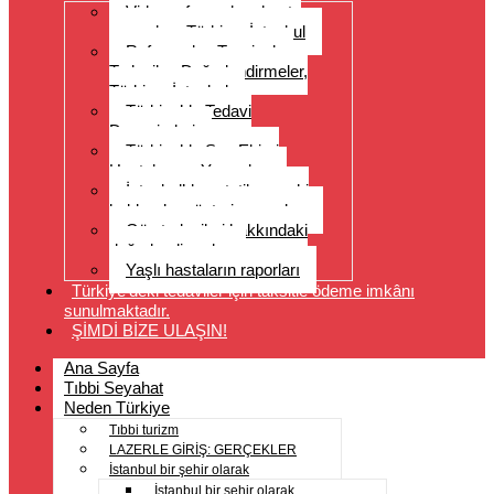
Video referansları, hasta
yorumları, Türkiye, İstanbul
Referanslar, Tavsiyeler,
Tedaviler, Değerlendirmeler,
Türkiye, İstanbul
Türkiye’de Tedavi
Deneyimleri
Türkiye’de Saç Ekimi
Hastalarının Yorumları
İstanbul’da estetik cerrahi
hakkında müşteri yorumları
Göz tedavileri hakkındaki
değerlendirmeler
Yaşlı hastaların raporları
Türkiye’deki tedaviler için taksitle ödeme imkânı
sunulmaktadır.
ŞİMDİ BİZE ULAŞIN!
Ana Sayfa
Tıbbi Seyahat
Neden Türkiye
Tıbbi turizm
LAZERLE GİRİŞ: GERÇEKLER
İstanbul bir şehir olarak
İstanbul bir şehir olarak