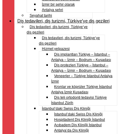
İzmir bir şehir olarak
Antalya şehri
Seyahat tarihi
Diş tedavileri, diş turizmi, Türkiye’ye diş gezileri
Diş tedavileri, diş turizmi, Türkiye’ye
diş gezileri
Diş tedavileri, diş turizmi, Türkiye’ye
diş gezileri
Hizmet yelpazesi
Diş implantları Türkiye – İstanbul –
Antalya – İzmir – Bodrum – Kuşadası
Diş protezleri Türkiye – İstanbul –
Antalya – İzmir – Bodrum – Kuşadası
Veneerler – Türkiye İstanbul Antalya
İzmir
Kronlar ve köprüler Türkiye İstanbul
Antalya İzmir Kuşadası
Diş teli ortodonti tedavisi Türkiye
İstanbul Zürih
İstanbul’daki Swiss Diş Kliniği
İstanbul’daki Swiss Diş Kliniği
Hospitadent Diş Kliniği İstanbul
Acıbadem Diş Kliniği İstanbul
Antalya’da Diş Kliniği