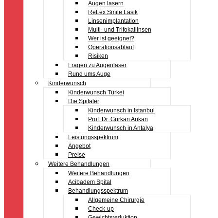
Augen lasern
ReLex Smile Lasik
Linsenimplantation
Multi- und Trifokallinsen
Wer ist geeignet?
Operationsablauf
Risiken
Fragen zu Augenlaser
Rund ums Auge
Kinderwunsch
Kinderwunsch Türkei
Die Spitäler
Kinderwunsch in Istanbul
Prof. Dr. Gürkan Arikan
Kinderwunsch in Antalya
Leistungsspektrum
Angebot
Preise
Weitere Behandlungen
Weitere Behandlungen
Acibadem Spital
Behandlungsspektrum
Allgemeine Chirurgie
Check-up
Gewichtsreduktion