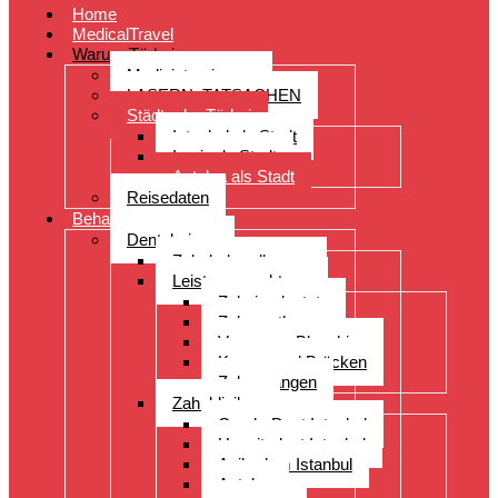
Home
MedicalTravel
Warum Türkei
Medizintourismus
LASERN: TATSACHEN
Städte der Türkei
Istanbul als Stadt
Izmir als Stadt
Antalya als Stadt
Reisedaten
Behandlungen
Dentalreisen
Zahnbehandlungen
Leistungsspektrum
Zahnimplantate
Zahnprothesen
Veneers – Bleaching
Kronen und Brücken
Zahnspangen
Zahnkliniken
CenderDent Istanbul
Hospitadent Istanbul
Acibadem Istanbul
Antalya