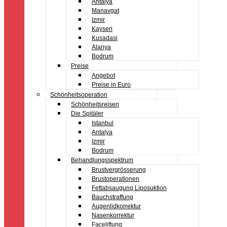
Antalya
Manavgat
Izmir
Kayseri
Kusadasi
Alanya
Bodrum
Preise
Angebot
Preise in Euro
Schönheitsoperation
Schönheitsreisen
Die Spitäler
Istanbul
Antalya
Izmir
Bodrum
Behandlungsspektrum
Brustvergrösserung
Brustoperationen
Fettabsaugung Liposuktion
Bauchstraffung
Augenlidkorrektur
Nasenkorrektur
Faceliftung