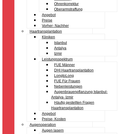
Ohrenkorrektur
Oberarmstraffung
Angebot
Preise
Vorher- Nachher
Haartransplantation
Kliniken
Istanbul
Antalya
Izmir
Leistungsspektrum
FUE Männer
DHI Haartransplantation
LongtoLong
FUE Für Frauen
Nebenleistungen
Augenbrauenpflanzung Istanbul-
Antalya- Izmir
Häufig gestellten Fragen
Haartransplantation
Angebot
Preise- Kosten
Augenoperation
Augen lasern