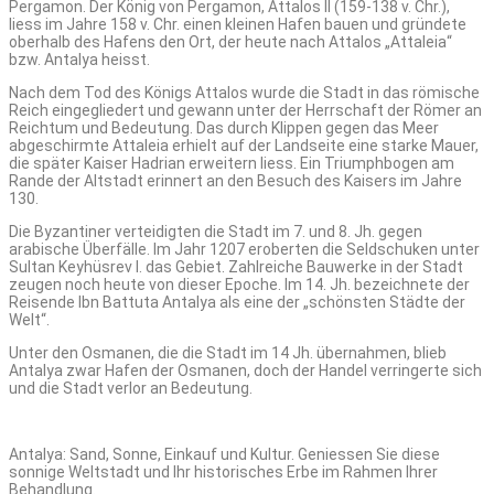
Pergamon. Der König von Pergamon, Attalos II (159-138 v. Chr.),
liess im Jahre 158 v. Chr. einen kleinen Hafen bauen und gründete
oberhalb des Hafens den Ort, der heute nach Attalos „Attaleia“
bzw. Antalya heisst.
Nach dem Tod des Königs Attalos wurde die Stadt in das römische
Reich eingegliedert und gewann unter der Herrschaft der Römer an
Reichtum und Bedeutung. Das durch Klippen gegen das Meer
abgeschirmte Attaleia erhielt auf der Landseite eine starke Mauer,
die später Kaiser Hadrian erweitern liess. Ein Triumphbogen am
Rande der Altstadt erinnert an den Besuch des Kaisers im Jahre
130.
Die Byzantiner verteidigten die Stadt im 7. und 8. Jh. gegen
arabische Überfälle. Im Jahr 1207 eroberten die Seldschuken unter
Sultan Keyhüsrev I. das Gebiet. Zahlreiche Bauwerke in der Stadt
zeugen noch heute von dieser Epoche. Im 14. Jh. bezeichnete der
Reisende Ibn Battuta Antalya als eine der „schönsten Städte der
Welt“.
Unter den Osmanen, die die Stadt im 14 Jh. übernahmen, blieb
Antalya zwar Hafen der Osmanen, doch der Handel verringerte sich
und die Stadt verlor an Bedeutung.
Antalya: Sand, Sonne, Einkauf und Kultur. Geniessen Sie diese
sonnige Weltstadt und Ihr historisches Erbe im Rahmen Ihrer
Behandlung.