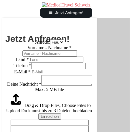
Jetzt Anfragen!
Jetzt Anfragen!
Anrede:
Vorname - Nachname
*
Land
*
Telefon
*
E-Mail
*
Deine Nachricht
*
Max. 5 MB file
Drag & Drop Files,
Choose Files to
Upload
Du kannst bis zu 3 Dateien hochladen.
Einreichen