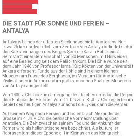
Istanbul als Stadt
Izmir als Stadt
Antalya als Stadt
DIE STADT FÜR SONNE UND FERIEN –
ANTALYA
Antalya ist eines der ältesten Siedlungsgebiete Anatoliens. Nur
etwa 25 km nordwestlich vom Zentrum von Antalya befindet sich in
den Kalksteinhängen des Berges Şam die Karain Höhle, einst
Heimstatt einer Gemeinschaft von 80 Menschen, mit Hinweisen
auf eine Besiedlung seit dem Paläolithikum. Die Höhle wurde seit
dem Jahr 1946 von Professor Ismail Kılıç Kökten von der Universität
Ankara erforscht. Funde aus der Höhle sind in einem kleinen
Museum am Fusse des Berghangs, im Museum für Anatolische
Zivilisationen in Ankara und im prähistorischen Saal des Museums
von Antalya ausgestellt.
Von 1400 v. Chr. bis zum Untergang des Reiches unterlag die Region
dem Einfluss der Hethiter. Vom 11. bis zum 8. Jh. v. Chr. regierten im
Gebiet des heutigen Antalya zunächst die Lykier, dann die Perser.
Auf seinem Weg nach Persien und Indien brach Alexander der
Grosse im 4. Jh. v. Chr. die persische Vormachtstellung über
Anatolien. Die Zeit zwischen seinem Tod und der Ankunft der
Römer wird als hellenistische Ära bezeichnet. Als kultureller
Repräsentant dieser Epoche gilt in Kleinasien das Königreich