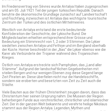
Im Friedensvertrag von Sèvres wurde Antalya Italien zugesprochen
und am 05. Juli 1921 Teil der jungen türkischen Republik. Danach
beruhte die ökonomische Grundlage zunächst auf Landwirtschaft
und Fischfang, inzwischen ist Antalya das wichtigste touristische
Zentrum der Türkei und des östlichen Mittelmeeres.
Westlich von Antalya entstand die erste bedeutende
Konföderation der Geschichte, der Lykische Bund. Die
Mitgliedstaaten erhielten entsprechend ihrer Grösse und
Bedeutung ein Stimmrecht von 1, 2 oder 3 Stimmen. Die Lykier
siedelten zwischen Antalya und Fethiye und im Bergland oberhalb
der Küste. Homer beschreibt in der „Ilias“ die Lykier ebenso wie die
Karer als Verbündete der Trojaner während des Trojanischen
Krieges.
Östlich von Antalya erstreckte sich Pamphylien, das „Land aller
Stämme“. Aufgrund der landschaftlichen Gegebenheiten mit
steilen Bergen und nur wenigen Ebenen zog diese Gegend lange
Zeit Piraten an. Diese überfielen nicht nur die Handelsschiffe,
sondern sie eroberten und besetzten von Zeit zu Zeit auch die
Städte.
Viele Bauten aus der frühen Christenheit zeugen davon, dass das
Christentum hier seinen Ursprung nahm. Die Museen der Region
beherbergen Funde aus vorchristlicher, christlicher und islamischer
Zeit. Der in der ganzen Welt bekannte und verehrte heilige Nikolaus
stammt aus der Region Antalya. Legenden, Mythen und