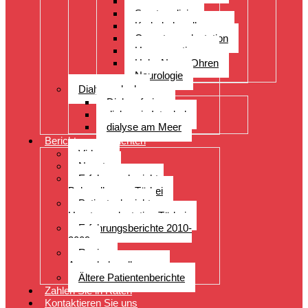
Orthopädie
Sportmedizin
Krebsbehandlungen
Organtransplantation
Herzoperationen
Hals, Nase, Ohren
Neurologie
Dialyseurlaub
Dialyseferien
dialyse in Istanbul
dialyse am Meer
Berichte von Patienten
Videos
Neuste
Erfahrungsberichte
Behandlungen Türkei
Patientenberichte
Haartransplantation Türkei
Erfahrungsberichte 2010-
2009
Reviews
Augenbehandlungen
Ältere Patientenberichte
Zahlen Sie in Raten
Kontaktieren Sie uns