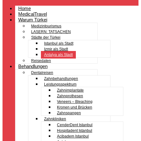
Home
MedicalTravel
Warum Türkei
Medizintourismus
LASERN: TATSACHEN
Städte der Türkei
Istanbul als Stadt
Izmir als Stadt
Antalya als Stadt
Reisedaten
Behandlungen
Dentalreisen
Zahnbehandlungen
Leistungsspektrum
Zahnimplantate
Zahnprothesen
Veneers – Bleaching
Kronen und Brücken
Zahnspangen
Zahnkliniken
CenderDent Istanbul
Hospitadent Istanbul
Acibadem Istanbul