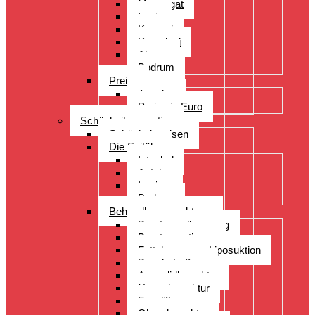
Manavgat
Izmir
Kayseri
Kusadasi
Alanya
Bodrum
Preise
Angebot
Preise in Euro
Schönheitsoperation
Schönheitsreisen
Die Spitäler
Istanbul
Antalya
Izmir
Bodrum
Behandlungsspektrum
Brustvergrösserung
Brustoperationen
Fettabsaugung Liposuktion
Bauchstraffung
Augenlidkorrektur
Nasenkorrektur
Faceliftung
Ohrenkorrektur