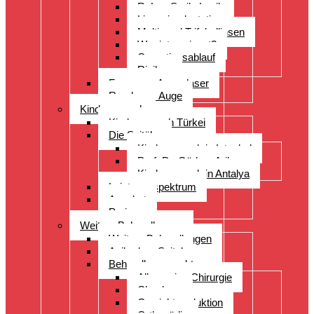
ReLex Smile Lasik
Linsenimplantation
Multi- und Trifokallinsen
Wer ist geeignet?
Operationsablauf
Risiken
Fragen zu Augenlaser
Rund ums Auge
Kinderwunsch
Kinderwunsch Türkei
Die Spitäler
Kinderwunsch in Istanbul
Prof. Dr. Gürkan Arikan
Kinderwunsch in Antalya
Leistungsspektrum
Angebot
Preise
Weitere Behandlungen
Weitere Behandlungen
Acibadem Spital
Behandlungsspektrum
Allgemeine Chirurgie
Check-up
Gewichtsreduktion