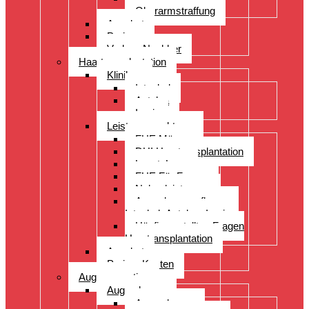
Oberarmstraffung
Angebot
Preise
Vorher- Nachher
Haartransplantation
Kliniken
Istanbul
Antalya
Izmir
Leistungsspektrum
FUE Männer
DHI Haartransplantation
LongtoLong
FUE Für Frauen
Nebenleistungen
Augenbrauenpflanzung
Istanbul- Antalya- Izmir
Häufig gestellten Fragen
Haartransplantation
Angebot
Preise- Kosten
Augenoperation
Augen lasern
Augen lasern