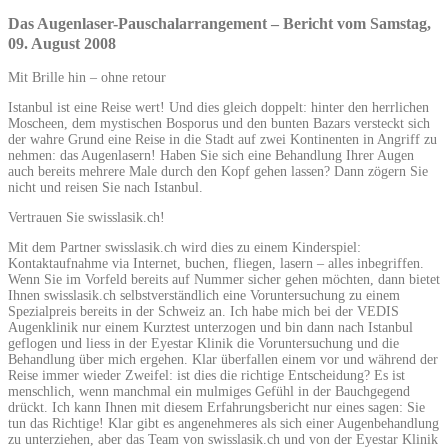
Das Augenlaser-Pauschalarrangement – Bericht vom Samstag,
09. August 2008
Mit Brille hin – ohne retour
Istanbul ist eine Reise wert! Und dies gleich doppelt: hinter den herrlichen
Moscheen, dem mystischen Bosporus und den bunten Bazars versteckt sich
der wahre Grund eine Reise in die Stadt auf zwei Kontinenten in Angriff zu
nehmen: das Augenlasern! Haben Sie sich eine Behandlung Ihrer Augen
auch bereits mehrere Male durch den Kopf gehen lassen? Dann zögern Sie
nicht und reisen Sie nach Istanbul.
Vertrauen Sie swisslasik.ch!
Mit dem Partner swisslasik.ch wird dies zu einem Kinderspiel:
Kontaktaufnahme via Internet, buchen, fliegen, lasern – alles inbegriffen.
Wenn Sie im Vorfeld bereits auf Nummer sicher gehen möchten, dann bietet
Ihnen swisslasik.ch selbstverständlich eine Voruntersuchung zu einem
Spezialpreis bereits in der Schweiz an. Ich habe mich bei der VEDIS
Augenklinik nur einem Kurztest unterzogen und bin dann nach Istanbul
geflogen und liess in der Eyestar Klinik die Voruntersuchung und die
Behandlung über mich ergehen. Klar überfallen einem vor und während der
Reise immer wieder Zweifel: ist dies die richtige Entscheidung? Es ist
menschlich, wenn manchmal ein mulmiges Gefühl in der Bauchgegend
drückt. Ich kann Ihnen mit diesem Erfahrungsbericht nur eines sagen: Sie
tun das Richtige! Klar gibt es angenehmeres als sich einer Augenbehandlung
zu unterziehen, aber das Team von swisslasik.ch und von der Eyestar Klinik