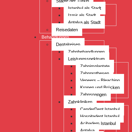
Städte der Türkei
Istanbul als Stadt
Izmir als Stadt
Antalya als Stadt
Reisedaten
Behandlungen
Dentalreisen
Zahnbehandlungen
Leistungsspektrum
Zahnimplantate
Zahnprothesen
Veneers – Bleaching
Kronen und Brücken
Zahnspangen
Zahnkliniken
CenderDent Istanbul
Hospitadent Istanbul
Acibadem Istanbul
Antalya