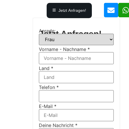
Jetzt Anfragen!
Anrede:
Jetzt Anfragen!
Vorname - Nachname
*
Land
*
Telefon
*
E-Mail
*
Deine Nachricht
*