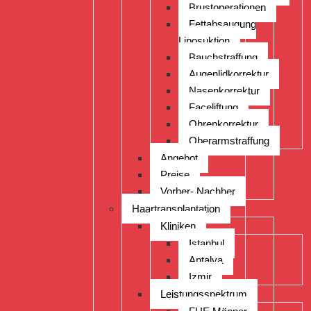
Brustoperationen
Fettabsaugung
Liposuktion
Bauchstraffung
Augenlidkorrektur
Nasenkorrektur
Faceliftung
Ohrenkorrektur
Oberarmstraffung
Angebot
Preise
Vorher- Nachher
Haartransplantation
Kliniken
Istanbul
Antalya
Izmir
Leistungsspektrum