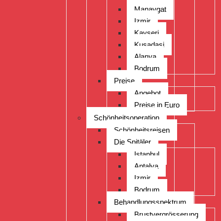
Manavgat
Izmir
Kayseri
Kusadasi
Alanya
Bodrum
Preise
Angebot
Preise in Euro
Schönheitsoperation
Schönheitsreisen
Die Spitäler
Istanbul
Antalya
Izmir
Bodrum
Behandlungsspektrum
Brustvergrösserung