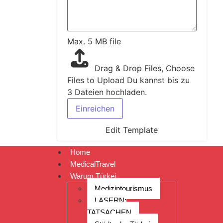
Max. 5 MB file
Drag & Drop Files,
Choose
Files to Upload
Du kannst bis zu
3 Dateien hochladen.
Einreichen
Edit Template
Home
MedicalTravel
Warum Türkei
Medizintourismus
LASERN:
TATSACHEN