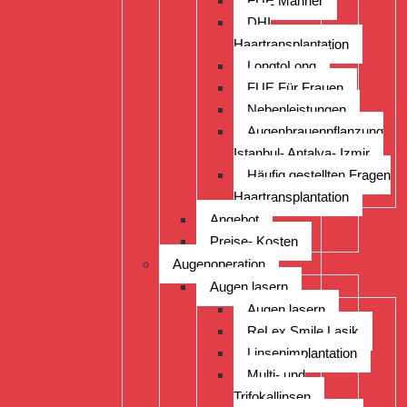
FUE Männer
DHI
Haartransplantation
LongtoLong
FUE Für Frauen
Nebenleistungen
Augenbrauenpflanzung
Istanbul- Antalya- Izmir
Häufig gestellten Fragen
Haartransplantation
Angebot
Preise- Kosten
Augenoperation
Augen lasern
Augen lasern
ReLex Smile Lasik
Linsenimplantation
Multi- und
Trifokallinsen