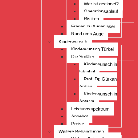
Wer ist geeignet?
Operationsablauf
Risiken
Fragen zu Augenlaser
Rund ums Auge
Kinderwunsch
Kinderwunsch Türkei
Die Spitäler
Kinderwunsch in
Istanbul
Prof. Dr. Gürkan
Arikan
Kinderwunsch in
Antalya
Leistungsspektrum
Angebot
Preise
Weitere Behandlungen