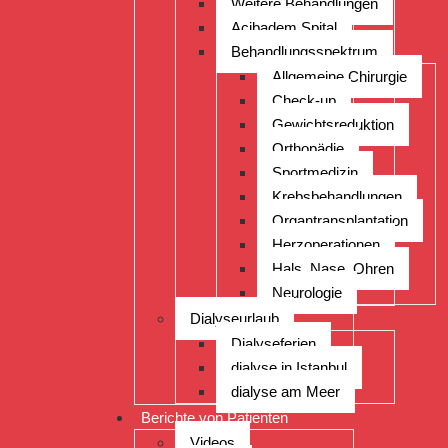
Weitere Behandlungen
Acibadem Spital
Behandlungsspektrum
Allgemeine Chirurgie
Check-up
Gewichtsreduktion
Orthopädie
Sportmedizin
Krebsbehandlungen
Organtransplantation
Herzoperationen
Hals, Nase, Ohren
Neurologie
Dialyseurlaub
Dialyseferien
dialyse in Istanbul
dialyse am Meer
Berichte von Patienten
Videos