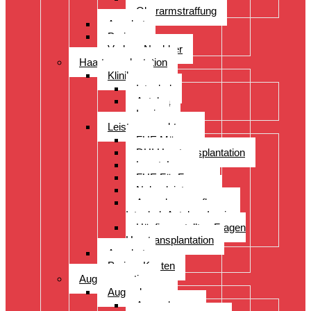
Oberarmstraffung
Angebot
Preise
Vorher- Nachher
Haartransplantation
Kliniken
Istanbul
Antalya
Izmir
Leistungsspektrum
FUE Männer
DHI Haartransplantation
LongtoLong
FUE Für Frauen
Nebenleistungen
Augenbrauenpflanzung
Istanbul- Antalya- Izmir
Häufig gestellten Fragen
Haartransplantation
Angebot
Preise- Kosten
Augenoperation
Augen lasern
Augen lasern