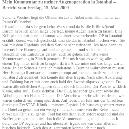
Mein Kommentar zu meiner Augenoperation in Istanbul –
Bericht vom Freitag, 15. Mai 2009
Schon 2 Wochen liegt die OP nun zurück… Anbei mein Kommentar zur
Reise/OP/Istanbul:
ich surfe und bin sehr gern beim Wasser und da ist die Brille störend.
Darum habe ich schon lange überlegt, meine Augen lasern zu lassen. Eine
Kollegin hat mir dann im Januar von ihrer bevorstehenden OP in Istanbul
erzählt. Zuerst war ich geschockt; dass sie das in Istanbul machen wird. Sie
war mit dem Ergebnis und dem Service sehr zufrieden. Ich habe dann im
Internet Ihre Homepage auf und ab gelesen…. und so hab ich dann
tatsächlich den Entschluss gefasst, auch zu gehen. Ich hatte keine
Voruntersuchung in Zürich gemacht. Für mich war es wichtig, alles in
einem Tag hinter mich zu bringen, da ich Arztermine und das lange warten
hasse. In der Schweiz hätte ich mindestens 3 Termine wahrnehmen müssen.
Herr Karaagacli antwortete immer prompt auf meine e-mails zu meiner
vollsten Zufriedenheit. Ich konnte ihn alles fragen. Nach allen Abklärung
und Zahlung hat er mir dann auch bald der Swisslasikpass zugesandt. Da
waren alle nützlichen Angaben drauf, die ich brauchte. Der Pass ist wirklich
klasse, alles auf 1 Blick sichtbar! Der Flug hat super geklappt sowie die
Abholung durch Hakan Dikmen. Der Verkehr war sehr zäh. Ich denke, wir
waren dadurch ein wenig spät dran. Auf jeden Fall fuhr uns der Chauffeur
direkt zur EyeSTAR Klinik – mitsamt Gepäck. Ich hätte es geschätzt zuerst
ins Hotel zu gehen um ein wenig runterzukommen von der Reise – statt
direkt zur Klinik zu gehen. Fred hat uns dann auch sofort abgeholt und die
Koffer getragen und mich durch die Voruntersuchungen und dann auch
durch die OP begleitet und hat übersetzt. Irgendwie war dann alles ein
bisschen hektisch. Nach den Augentropfen konnte ich nur noch