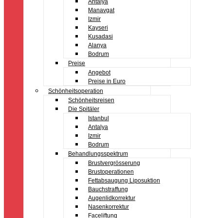
Antalya
Manavgat
Izmir
Kayseri
Kusadasi
Alanya
Bodrum
Preise
Angebot
Preise in Euro
Schönheitsoperation
Schönheitsreisen
Die Spitäler
Istanbul
Antalya
Izmir
Bodrum
Behandlungsspektrum
Brustvergrösserung
Brustoperationen
Fettabsaugung Liposuktion
Bauchstraffung
Augenlidkorrektur
Nasenkorrektur
Faceliftung