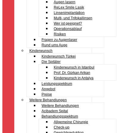
Augen lasern
ReLex Smile Lasik
Linsenimplantation
Multi- und Trifokallinsen
Wer ist geeignet?
Operationsablauf
Risiken
Fragen zu Augenlaser
Rund ums Auge
Kinderwunsch
Kinderwunsch Türkei
Die Spitäler
Kinderwunsch in Istanbul
Prof. Dr. Gürkan Arikan
Kinderwunsch in Antalya
Leistungsspektrum
Angebot
Preise
Weitere Behandlungen
Weitere Behandlungen
Acibadem Spital
Behandlungsspektrum
Allgemeine Chirurgie
Check-up
Gewichtsreduktion