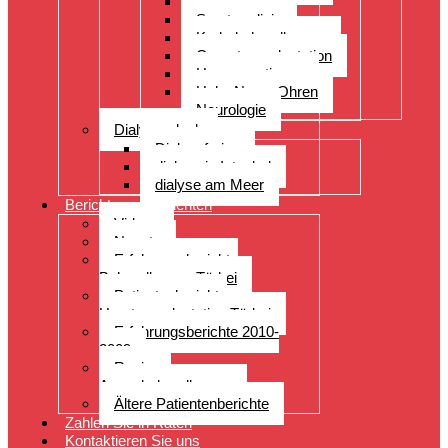
Orthopädie
Sportmedizin
Krebsbehandlungen
Organtransplantation
Herzoperationen
Hals, Nase, Ohren
Neurologie
Dialyseurlaub
Dialyseferien
dialyse in Istanbul
dialyse am Meer
Berichte von Patienten
Videos
Neuste
Erfahrungsberichte
Behandlungen Türkei
Patientenberichte
Haartransplantation Türkei
Erfahrungsberichte 2010-
2009
Reviews
Augenbehandlungen
Ältere Patientenberichte
Zahlen Sie in Raten
Kontaktieren Sie uns