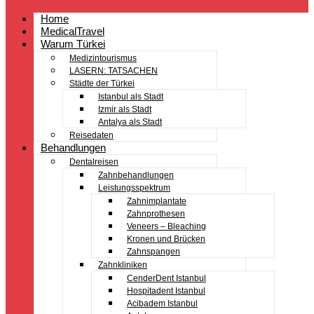
Home
MedicalTravel
Warum Türkei
Medizintourismus
LASERN: TATSACHEN
Städte der Türkei
Istanbul als Stadt
Izmir als Stadt
Antalya als Stadt
Reisedaten
Behandlungen
Dentalreisen
Zahnbehandlungen
Leistungsspektrum
Zahnimplantate
Zahnprothesen
Veneers – Bleaching
Kronen und Brücken
Zahnspangen
Zahnkliniken
CenderDent Istanbul
Hospitadent Istanbul
Acibadem Istanbul