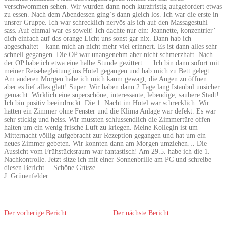
verschwommen sehen. Wir wurden dann noch kurzfristig aufgefordert etwas
zu essen. Nach dem Abendessen ging‘s dann gleich los. Ich war die erste in
unsrer Gruppe. Ich war schrecklich nervös als ich auf den Massagestuhl
sass. Auf einmal war es soweit! Ich dachte nur ein: Jeannette, konzentrier’
dich einfach auf das orange Licht uns sonst gar nix. Dann hab ich
abgeschaltet – kann mich an nicht mehr viel erinnert. Es ist dann alles sehr
schnell gegangen. Die OP war unangenehm aber nicht schmerzhaft. Nach
der OP habe ich etwa eine halbe Stunde gezittert…. Ich bin dann sofort mit
meiner Reisebegleitung ins Hotel gegangen und hab mich zu Bett gelegt.
Am anderen Morgen habe ich mich kaum gewagt, die Augen zu öffnen….
aber es lief alles glatt! Super. Wir haben dann 2 Tage lang Istanbul unsicher
gemacht. Wirklich eine superschöne, interessante, lebendige, saubere Stadt!
Ich bin positiv beeindruckt. Die 1. Nacht im Hotel war schrecklich. Wir
hatten ein Zimmer ohne Fenster und die Klima Anlage war defekt. Es war
sehr stickig und heiss. Wir mussten schlussendlich die Zimmertüre offen
halten um ein wenig frische Luft zu kriegen. Meine Kollegin ist um
Mitternacht völlig aufgebracht zur Rezeption gegangen und hat um ein
neues Zimmer gebeten. Wir konnten dann am Morgen umziehen… Die
Aussicht vom Frühstücksraum war fantastisch! Am 29.5. habe ich die 1.
Nachkontrolle. Jetzt sitze ich mit einer Sonnenbrille am PC und schreibe
diesen Bericht… Schöne Grüsse
J. Grünenfelder
Der vorherige Bericht
Der nächste Bericht