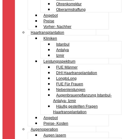
Ohrenkorrektur
Oberarmstraffung
Angebot
Preise
Vorher- Nachher
Haartransplantation
Kliniken
Istanbul
Antalya
Izmir
Leistungsspektrum
FUE Männer
DHI Haartransplantation
LongtoLong
FUE Für Frauen
Nebenleistungen
Augenbrauenpflanzung Istanbul-
Antalya- Izmir
Häufig gestellten Fragen
Haartransplantation
Angebot
Preise- Kosten
Augenoperation
Augen lasern