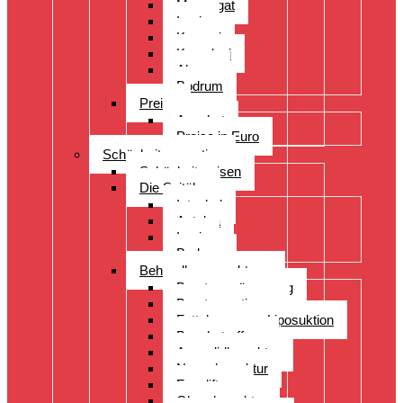
Manavgat
Izmir
Kayseri
Kusadasi
Alanya
Bodrum
Preise
Angebot
Preise in Euro
Schönheitsoperation
Schönheitsreisen
Die Spitäler
Istanbul
Antalya
Izmir
Bodrum
Behandlungsspektrum
Brustvergrösserung
Brustoperationen
Fettabsaugung Liposuktion
Bauchstraffung
Augenlidkorrektur
Nasenkorrektur
Faceliftung
Ohrenkorrektur