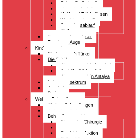
ReLex Smile Lasik
Linsenimplantation
Multi- und Trifokallinsen
Wer ist geeignet?
Operationsablauf
Risiken
Fragen zu Augenlaser
Rund ums Auge
Kinderwunsch
Kinderwunsch Türkei
Die Spitäler
Kinderwunsch in Istanbul
Prof. Dr. Gürkan Arikan
Kinderwunsch in Antalya
Leistungsspektrum
Angebot
Preise
Weitere Behandlungen
Weitere Behandlungen
Acibadem Spital
Behandlungsspektrum
Allgemeine Chirurgie
Check-up
Gewichtsreduktion