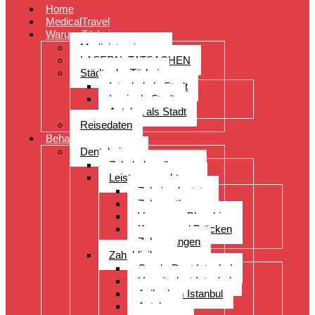
Home
MedicalTravel
Warum Türkei
Medizintourismus
LASERN: TATSACHEN
Städte der Türkei
Istanbul als Stadt
Izmir als Stadt
Antalya als Stadt
Reisedaten
Behandlungen
Dentalreisen
Zahnbehandlungen
Leistungsspektrum
Zahnimplantate
Zahnprothesen
Veneers – Bleaching
Kronen und Brücken
Zahnspangen
Zahnkliniken
CenderDent Istanbul
Hospitadent Istanbul
Acibadem Istanbul
Antalya