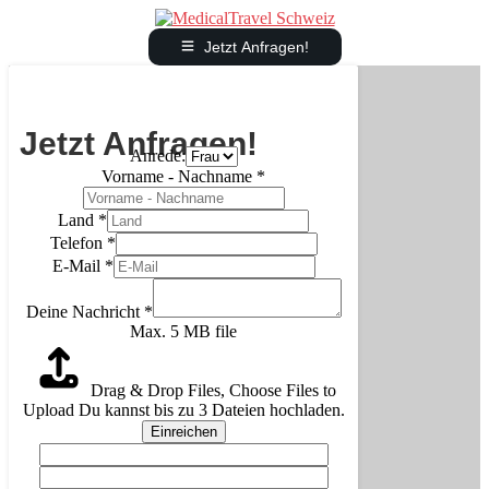
Jetzt Anfragen!
Jetzt Anfragen!
Anrede:
Vorname - Nachname
*
Land
*
Telefon
*
E-Mail
*
Deine Nachricht
*
Max. 5 MB file
Drag & Drop Files,
Choose Files to
Upload
Du kannst bis zu 3 Dateien hochladen.
Einreichen