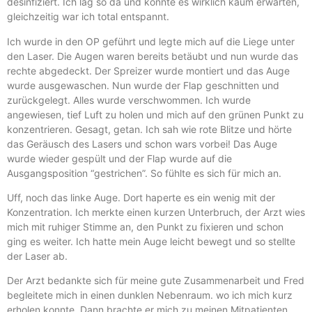
desinfiziert. Ich lag so da und konnte es wirklich kaum erwarten,
gleichzeitig war ich total entspannt.
Ich wurde in den OP geführt und legte mich auf die Liege unter
den Laser. Die Augen waren bereits betäubt und nun wurde das
rechte abgedeckt. Der Spreizer wurde montiert und das Auge
wurde ausgewaschen. Nun wurde der Flap geschnitten und
zurückgelegt. Alles wurde verschwommen. Ich wurde
angewiesen, tief Luft zu holen und mich auf den grünen Punkt zu
konzentrieren. Gesagt, getan. Ich sah wie rote Blitze und hörte
das Geräusch des Lasers und schon wars vorbei! Das Auge
wurde wieder gespült und der Flap wurde auf die
Ausgangsposition “gestrichen”. So fühlte es sich für mich an.
Uff, noch das linke Auge. Dort haperte es ein wenig mit der
Konzentration. Ich merkte einen kurzen Unterbruch, der Arzt wies
mich mit ruhiger Stimme an, den Punkt zu fixieren und schon
ging es weiter. Ich hatte mein Auge leicht bewegt und so stellte
der Laser ab.
Der Arzt bedankte sich für meine gute Zusammenarbeit und Fred
begleitete mich in einen dunklen Nebenraum. wo ich mich kurz
erholen konnte. Dann brachte er mich zu meinen Mitpatienten,