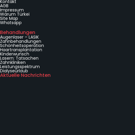
Kontakt
e
AGB
r
Impressum
n
Warum Türkei
Site Map
A
Whatsapp
n
f
Behandlungen
o
Augenlaser – LASIK
Zahnbehandlungen
r
Schönheitsoperation
d
Haartransplantation
e
Kinderwunsch
Lasern: Tatsachen
r
Zahnkliniken
n
Leistungsspektrum
Dialyseurlaub
Aktuelle Nachrichten