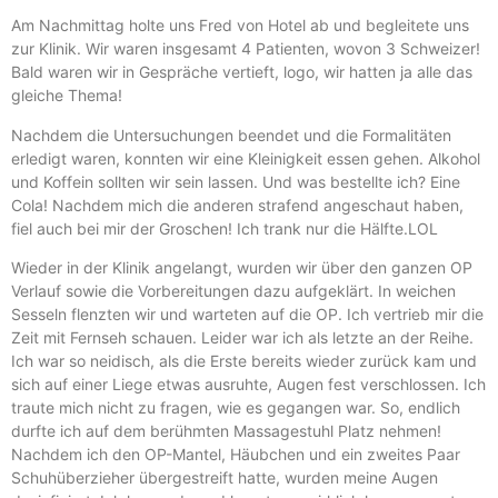
Am Nachmittag holte uns Fred von Hotel ab und begleitete uns
zur Klinik. Wir waren insgesamt 4 Patienten, wovon 3 Schweizer!
Bald waren wir in Gespräche vertieft, logo, wir hatten ja alle das
gleiche Thema!
Nachdem die Untersuchungen beendet und die Formalitäten
erledigt waren, konnten wir eine Kleinigkeit essen gehen. Alkohol
und Koffein sollten wir sein lassen. Und was bestellte ich? Eine
Cola! Nachdem mich die anderen strafend angeschaut haben,
fiel auch bei mir der Groschen! Ich trank nur die Hälfte.LOL
Wieder in der Klinik angelangt, wurden wir über den ganzen OP
Verlauf sowie die Vorbereitungen dazu aufgeklärt. In weichen
Sesseln flenzten wir und warteten auf die OP. Ich vertrieb mir die
Zeit mit Fernseh schauen. Leider war ich als letzte an der Reihe.
Ich war so neidisch, als die Erste bereits wieder zurück kam und
sich auf einer Liege etwas ausruhte, Augen fest verschlossen. Ich
traute mich nicht zu fragen, wie es gegangen war. So, endlich
durfte ich auf dem berühmten Massagestuhl Platz nehmen!
Nachdem ich den OP-Mantel, Häubchen und ein zweites Paar
Schuhüberzieher übergestreift hatte, wurden meine Augen