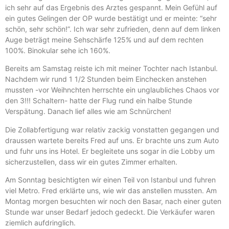
ich sehr auf das Ergebnis des Arztes gespannt. Mein Gefühl auf
ein gutes Gelingen der OP wurde bestätigt und er meinte: “sehr
schön, sehr schön!”. Ich war sehr zufrieden, denn auf dem linken
Auge beträgt meine Sehschärfe 125% und auf dem rechten
100%. Binokular sehe ich 160%.
Bereits am Samstag reiste ich mit meiner Tochter nach Istanbul.
Nachdem wir rund 1 1/2 Stunden beim Einchecken anstehen
mussten -vor Weihnchten herrschte ein unglaubliches Chaos vor
den 3!!! Schaltern- hatte der Flug rund ein halbe Stunde
Verspätung. Danach lief alles wie am Schnürchen!
Die Zollabfertigung war relativ zackig vonstatten gegangen und
draussen wartete bereits Fred auf uns. Er brachte uns zum Auto
und fuhr uns ins Hotel. Er begleitete uns sogar in die Lobby um
sicherzustellen, dass wir ein gutes Zimmer erhalten.
Am Sonntag besichtigten wir einen Teil von Istanbul und fuhren
viel Metro. Fred erklärte uns, wie wir das anstellen mussten. Am
Montag morgen besuchten wir noch den Basar, nach einer guten
Stunde war unser Bedarf jedoch gedeckt. Die Verkäufer waren
ziemlich aufdringlich.