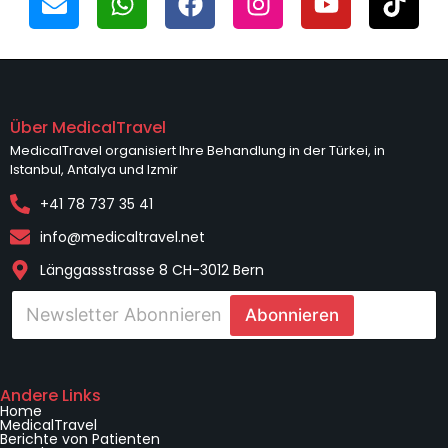
Über MedicalTravel
MedicalTravel organisiert Ihre Behandlung in der Türkei, in
Istanbul, Antalya und Izmir
+41 78 737 35 41
info@medicaltravel.net
Länggassstrasse 8 CH-3012 Bern
W
E
e
Abonnieren
-
b
p
A
o
n
s
f
t
Andere Links
o
Home
a
r
MedicalTravel
*
d
Berichte von Patienten