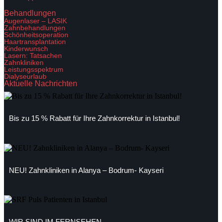
Behandlungen
Augenlaser – LASIK
Zahnbehandlungen
Schönheitsoperation
Haartransplantation
Kinderwunsch
Lasern: Tatsachen
Zahnkliniken
Leistungsspektrum
Dialyseurlaub
Aktuelle Nachrichten
Bis zu 15 % Rabatt für Ihre Zahnkorrektur in Istanbul!
NEU! Zahnkliniken in Alanya – Bodrum- Kayseri
WIR SIND IM FERNSEHEN