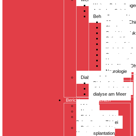
Weitere Behandlunge
Acibadem Spital
Behandlungsspektru
Allgemeine Chi
Check-up
Gewichtsreduk
Orthopädie
Sportmedizin
Krebsbehandlu
Organtransplan
Herzoperation
Hals, Nase, O
Neurologie
Dialyseurlaub
Dialyseferien
dialyse in Istanbul
dialyse am Meer
Berichte von Patienten
Videos
Neuste
Erfahrungsberichte
Behandlungen Türkei
Patientenberichte
Haartransplantation