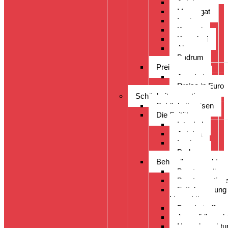
Antalya
Manavgat
Izmir
Kayseri
Kusadasi
Alanya
Bodrum
Preise
Angebot
Preise in Euro
Schönheitsoperation
Schönheitsreisen
Die Spitäler
Istanbul
Antalya
Izmir
Bodrum
Behandlungsspektru
Brustvergröss
Brustoperation
Fettabsaugung
Liposuktion
Bauchstraffung
Augenlidkorrek
Nasenkorrektu