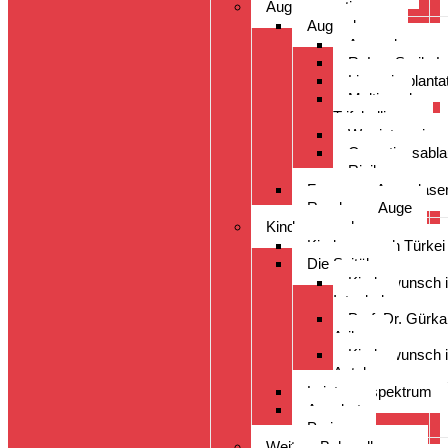
Augenoperation
Augen lasern
Augen lasern
ReLex Smile L
Linsenimplanta
Multi- und
Trifokallinsen
Wer ist geeigne
Operationsabla
Risiken
Fragen zu Augenlase
Rund ums Auge
Kinderwunsch
Kinderwunsch Türkei
Die Spitäler
Kinderwunsch 
Istanbul
Prof. Dr. Gürk
Arikan
Kinderwunsch 
Antalya
Leistungsspektrum
Angebot
Preise
Weitere Behandlungen