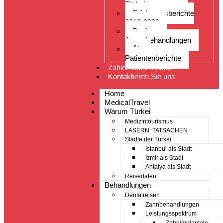
Türkei
Erfahrungsberichte
2010-2009
Reviews
Augenbehandlungen
Ältere
Patientenberichte
Zahlen Sie in Raten
Kontaktieren Sie uns
Home
MedicalTravel
Warum Türkei
Medizintourismus
LASERN: TATSACHEN
Städte der Türkei
Istanbul als Stadt
Izmir als Stadt
Antalya als Stadt
Reisedaten
Behandlungen
Dentalreisen
Zahnbehandlungen
Leistungsspektrum