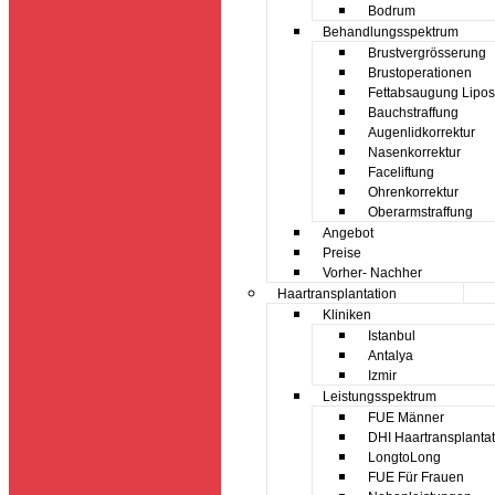
Bodrum
Behandlungsspektrum
Brustvergrösserung
Brustoperationen
Fettabsaugung Lipos
Bauchstraffung
Augenlidkorrektur
Nasenkorrektur
Faceliftung
Ohrenkorrektur
Oberarmstraffung
Angebot
Preise
Vorher- Nachher
Haartransplantation
Kliniken
Istanbul
Antalya
Izmir
Leistungsspektrum
FUE Männer
DHI Haartransplantat
LongtoLong
FUE Für Frauen