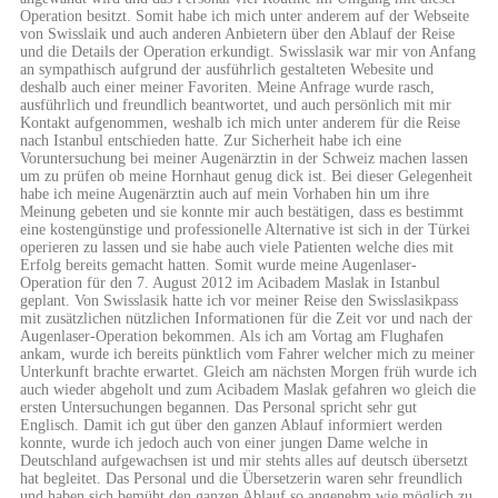
Operation besitzt. Somit habe ich mich unter anderem auf der Webseite
von Swisslaik und auch anderen Anbietern über den Ablauf der Reise
und die Details der Operation erkundigt. Swisslasik war mir von Anfang
an sympathisch aufgrund der ausführlich gestalteten Webesite und
deshalb auch einer meiner Favoriten. Meine Anfrage wurde rasch,
ausführlich und freundlich beantwortet, und auch persönlich mit mir
Kontakt aufgenommen, weshalb ich mich unter anderem für die Reise
nach Istanbul entschieden hatte. Zur Sicherheit habe ich eine
Voruntersuchung bei meiner Augenärztin in der Schweiz machen lassen
um zu prüfen ob meine Hornhaut genug dick ist. Bei dieser Gelegenheit
habe ich meine Augenärztin auch auf mein Vorhaben hin um ihre
Meinung gebeten und sie konnte mir auch bestätigen, dass es bestimmt
eine kostengünstige und professionelle Alternative ist sich in der Türkei
operieren zu lassen und sie habe auch viele Patienten welche dies mit
Erfolg bereits gemacht hatten. Somit wurde meine Augenlaser-
Operation für den 7. August 2012 im Acibadem Maslak in Istanbul
geplant. Von Swisslasik hatte ich vor meiner Reise den Swisslasikpass
mit zusätzlichen nützlichen Informationen für die Zeit vor und nach der
Augenlaser-Operation bekommen. Als ich am Vortag am Flughafen
ankam, wurde ich bereits pünktlich vom Fahrer welcher mich zu meiner
Unterkunft brachte erwartet. Gleich am nächsten Morgen früh wurde ich
auch wieder abgeholt und zum Acibadem Maslak gefahren wo gleich die
ersten Untersuchungen begannen. Das Personal spricht sehr gut
Englisch. Damit ich gut über den ganzen Ablauf informiert werden
konnte, wurde ich jedoch auch von einer jungen Dame welche in
Deutschland aufgewachsen ist und mir stehts alles auf deutsch übersetzt
hat begleitet. Das Personal und die Übersetzerin waren sehr freundlich
und haben sich bemüht den ganzen Ablauf so angenehm wie möglich zu