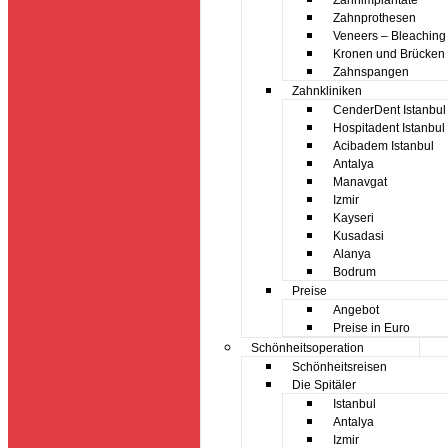
Zahnimplantate
Zahnprothesen
Veneers – Bleaching
Kronen und Brücken
Zahnspangen
Zahnkliniken
CenderDent Istanbul
Hospitadent Istanbul
Acibadem Istanbul
Antalya
Manavgat
Izmir
Kayseri
Kusadasi
Alanya
Bodrum
Preise
Angebot
Preise in Euro
Schönheitsoperation
Schönheitsreisen
Die Spitäler
Istanbul
Antalya
Izmir