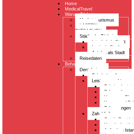
Home
MedicalTravel
Warum Türkei
Medizintourismus
LASERN:
TATSACHEN
Städte der Türkei
Istanbul als Stadt
Izmir als Stadt
Antalya als Stadt
Reisedaten
Behandlungen
Dentalreisen
Zahnbehandlungen
Leistungsspektrum
Zahnimplantate
Zahnprothesen
Veneers – Blea
Kronen und Br
Zahnspangen
Zahnkliniken
CenderDent Ist
Hospitadent Ist
Acibadem Istan