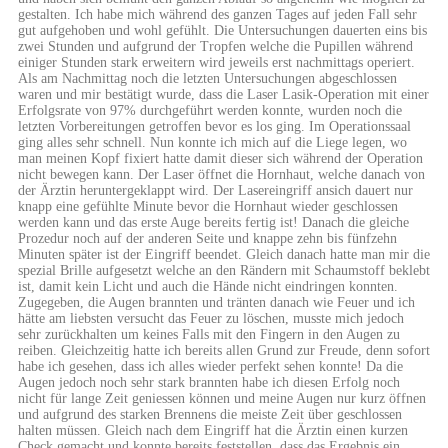
gestalten. Ich habe mich während des ganzen Tages auf jeden Fall sehr
gut aufgehoben und wohl gefühlt. Die Untersuchungen dauerten eins bis
zwei Stunden und aufgrund der Tropfen welche die Pupillen während
einiger Stunden stark erweitern wird jeweils erst nachmittags operiert.
Als am Nachmittag noch die letzten Untersuchungen abgeschlossen
waren und mir bestätigt wurde, dass die Laser Lasik-Operation mit einer
Erfolgsrate von 97% durchgeführt werden konnte, wurden noch die
letzten Vorbereitungen getroffen bevor es los ging. Im Operationssaal
ging alles sehr schnell. Nun konnte ich mich auf die Liege legen, wo
man meinen Kopf fixiert hatte damit dieser sich während der Operation
nicht bewegen kann. Der Laser öffnet die Hornhaut, welche danach von
der Ärztin heruntergeklappt wird. Der Lasereingriff ansich dauert nur
knapp eine gefühlte Minute bevor die Hornhaut wieder geschlossen
werden kann und das erste Auge bereits fertig ist! Danach die gleiche
Prozedur noch auf der anderen Seite und knappe zehn bis fünfzehn
Minuten später ist der Eingriff beendet. Gleich danach hatte man mir die
spezial Brille aufgesetzt welche an den Rändern mit Schaumstoff beklebt
ist, damit kein Licht und auch die Hände nicht eindringen konnten.
Zugegeben, die Augen brannten und tränten danach wie Feuer und ich
hätte am liebsten versucht das Feuer zu löschen, musste mich jedoch
sehr zurückhalten um keines Falls mit den Fingern in den Augen zu
reiben. Gleichzeitig hatte ich bereits allen Grund zur Freude, denn sofort
habe ich gesehen, dass ich alles wieder perfekt sehen konnte! Da die
Augen jedoch noch sehr stark brannten habe ich diesen Erfolg noch
nicht für lange Zeit geniessen können und meine Augen nur kurz öffnen
und aufgrund des starken Brennens die meiste Zeit über geschlossen
halten müssen. Gleich nach dem Eingriff hat die Ärztin einen kurzen
Check gemacht und konnte bereits feststellen, dass das Ergebnis ein