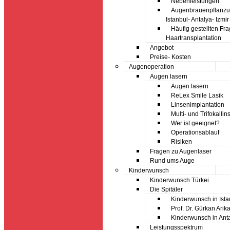
Nebenleistungen
Augenbrauenpflanz
Istanbul- Antalya- Izmir
Häufig gestellten Fr
Haartransplantation
Angebot
Preise- Kosten
Augenoperation
Augen lasern
Augen lasern
ReLex Smile Lasik
Linsenimplantation
Multi- und Trifokallin
Wer ist geeignet?
Operationsablauf
Risiken
Fragen zu Augenlaser
Rund ums Auge
Kinderwunsch
Kinderwunsch Türkei
Die Spitäler
Kinderwunsch in Ista
Prof. Dr. Gürkan Arik
Kinderwunsch in Ant
Leistungsspektrum