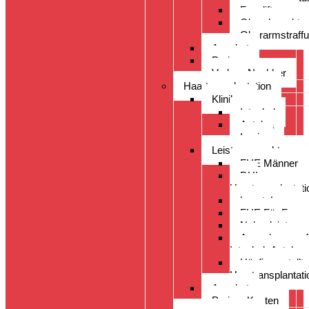
Faceliftung
Ohrenkorrektur
Oberarmstraff
Angebot
Preise
Vorher- Nachher
Haartransplantation
Kliniken
Istanbul
Antalya
Izmir
Leistungsspektrum
FUE Männer
DHI
Haartransplantati
LongtoLong
FUE Für Fraue
Nebenleistung
Augenbrauenpf
Istanbul- Antalya-
Häufig gestellt
Haartransplantati
Angebot
Preise- Kosten