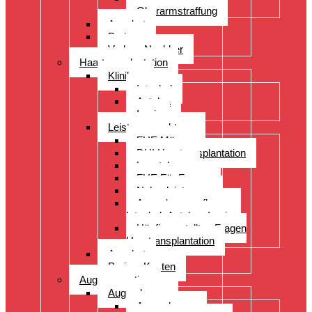
Oberarmstraffung
Angebot
Preise
Vorher- Nachher
Haartransplantation
Kliniken
Istanbul
Antalya
Izmir
Leistungsspektrum
FUE Männer
DHI Haartransplantation
LongtoLong
FUE Für Frauen
Nebenleistungen
Augenbrauenpflanzung
Istanbul- Antalya- Izmir
Häufig gestellten Fragen
Haartransplantation
Angebot
Preise- Kosten
Augenoperation
Augen lasern
Augen lasern