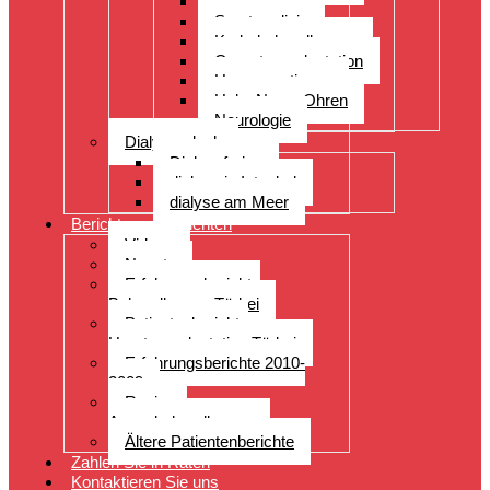
Orthopädie
Sportmedizin
Krebsbehandlungen
Organtransplantation
Herzoperationen
Hals, Nase, Ohren
Neurologie
Dialyseurlaub
Dialyseferien
dialyse in Istanbul
dialyse am Meer
Berichte von Patienten
Videos
Neuste
Erfahrungsberichte
Behandlungen Türkei
Patientenberichte
Haartransplantation Türkei
Erfahrungsberichte 2010-
2009
Reviews
Augenbehandlungen
Ältere Patientenberichte
Zahlen Sie in Raten
Kontaktieren Sie uns