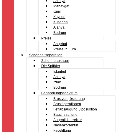
Antalya
Manavgat
Izmir
Kayseri
Kusadasi
Alanya
Bodrum
Preise
Angebot
Preise in Euro
Schönheitsoperation
Schönheitsreisen
Die Spitäler
Istanbul
Antalya
Izmir
Bodrum
Behandlungsspektrum
Brustvergrösserung
Brustoperationen
Fettabsaugung Liposuktion
Bauchstraffung
Augenlidkorrektur
Nasenkorrektur
Faceliftung