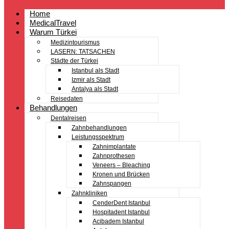
Home
MedicalTravel
Warum Türkei
Medizintourismus
LASERN: TATSACHEN
Städte der Türkei
Istanbul als Stadt
Izmir als Stadt
Antalya als Stadt
Reisedaten
Behandlungen
Dentalreisen
Zahnbehandlungen
Leistungsspektrum
Zahnimplantate
Zahnprothesen
Veneers – Bleaching
Kronen und Brücken
Zahnspangen
Zahnkliniken
CenderDent Istanbul
Hospitadent Istanbul
Acibadem Istanbul