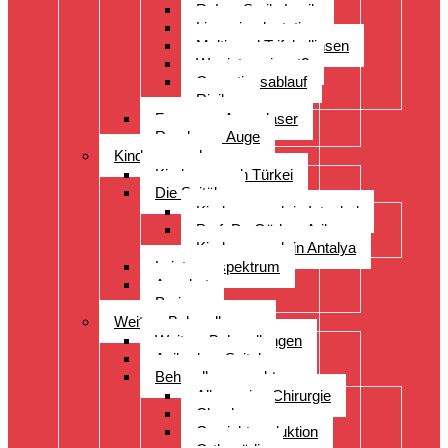
ReLex Smile Lasik
Linsenimplantation
Multi- und Trifokallinsen
Wer ist geeignet?
Operationsablauf
Risiken
Fragen zu Augenlaser
Rund ums Auge
Kinderwunsch
Kinderwunsch Türkei
Die Spitäler
Kinderwunsch in Istanbul
Prof. Dr. Gürkan Arikan
Kinderwunsch in Antalya
Leistungsspektrum
Angebot
Preise
Weitere Behandlungen
Weitere Behandlungen
Acibadem Spital
Behandlungsspektrum
Allgemeine Chirurgie
Check-up
Gewichtsreduktion