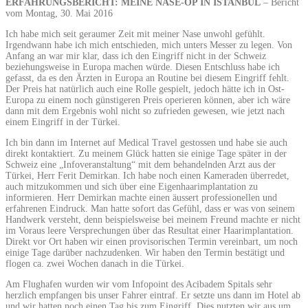
ERFAHRUNGSBERICHT: MEINE NASE-OP IN ISTANBUL
– Bericht
vom Montag, 30. Mai 2016
Ich habe mich seit geraumer Zeit mit meiner Nase unwohl gefühlt.
Irgendwann habe ich mich entschieden, mich unters Messer zu legen. Von
Anfang an war mir klar, dass ich den Eingriff nicht in der Schweiz
beziehungsweise in Europa machen würde. Diesen Entschluss habe ich
gefasst, da es den Ärzten in Europa an Routine bei diesem Eingriff fehlt.
Der Preis hat natürlich auch eine Rolle gespielt, jedoch hätte ich in Ost-
Europa zu einem noch günstigeren Preis operieren können, aber ich wäre
dann mit dem Ergebnis wohl nicht so zufrieden gewesen, wie jetzt nach
einem Eingriff in der Türkei.
Ich bin dann im Internet auf Medical Travel gestossen und habe sie auch
direkt kontaktiert. Zu meinem Glück hatten sie einige Tage später in der
Schweiz eine „Infoveranstaltung“ mit dem behandelnden Arzt aus der
Türkei, Herr Ferit Demirkan. Ich habe noch einen Kameraden überredet,
auch mitzukommen und sich über eine Eigenhaarimplantation zu
informieren. Herr Demirkan machte einen äussert professionellen und
erfahrenen Eindruck. Man hatte sofort das Gefühl, dass er was von seinem
Handwerk versteht, denn beispielsweise bei meinem Freund machte er nicht
im Voraus leere Versprechungen über das Resultat einer Haarimplantation.
Direkt vor Ort haben wir einen provisorischen Termin vereinbart, um noch
einige Tage darüber nachzudenken. Wir haben den Termin bestätigt und
flogen ca. zwei Wochen danach in die Türkei.
Am Flughafen wurden wir vom Infopoint des Acibadem Spitals sehr
herzlich empfangen bis unser Fahrer eintraf. Er setzte uns dann im Hotel ab
und wir hatten noch einen Tag bis zum Eingriff. Dies nutzten wir aus um