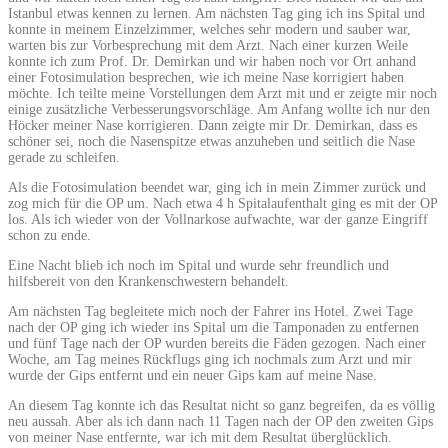
Istanbul etwas kennen zu lernen. Am nächsten Tag ging ich ins Spital und
konnte in meinem Einzelzimmer, welches sehr modern und sauber war,
warten bis zur Vorbesprechung mit dem Arzt. Nach einer kurzen Weile
konnte ich zum Prof. Dr. Demirkan und wir haben noch vor Ort anhand
einer Fotosimulation besprechen, wie ich meine Nase korrigiert haben
möchte. Ich teilte meine Vorstellungen dem Arzt mit und er zeigte mir noch
einige zusätzliche Verbesserungsvorschläge. Am Anfang wollte ich nur den
Höcker meiner Nase korrigieren. Dann zeigte mir Dr. Demirkan, dass es
schöner sei, noch die Nasenspitze etwas anzuheben und seitlich die Nase
gerade zu schleifen.
Als die Fotosimulation beendet war, ging ich in mein Zimmer zurück und
zog mich für die OP um. Nach etwa 4 h Spitalaufenthalt ging es mit der OP
los. Als ich wieder von der Vollnarkose aufwachte, war der ganze Eingriff
schon zu ende.
Eine Nacht blieb ich noch im Spital und wurde sehr freundlich und
hilfsbereit von den Krankenschwestern behandelt.
Am nächsten Tag begleitete mich noch der Fahrer ins Hotel. Zwei Tage
nach der OP ging ich wieder ins Spital um die Tamponaden zu entfernen
und fünf Tage nach der OP wurden bereits die Fäden gezogen. Nach einer
Woche, am Tag meines Rückflugs ging ich nochmals zum Arzt und mir
wurde der Gips entfernt und ein neuer Gips kam auf meine Nase.
An diesem Tag konnte ich das Resultat nicht so ganz begreifen, da es völlig
neu aussah. Aber als ich dann nach 11 Tagen nach der OP den zweiten Gips
von meiner Nase entfernte, war ich mit dem Resultat überglücklich.