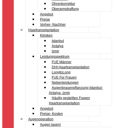
Ohrenkorrektur
Oberarmstraffung
Angebot
Preise
Vorher- Nachher
Haartransplantation
Kliniken
Istanbul
Antalya
Izmir
Leistungsspektrum
FUE Männer
DHI Haartransplantation
LongtoLong
FUE Für Frauen
Nebenleistungen
Augenbrauenpflanzung Istanbul-
Antalya- Izmir
Häufig gestellten Fragen
Haartransplantation
Angebot
Preise- Kosten
Augenoperation
Augen lasern