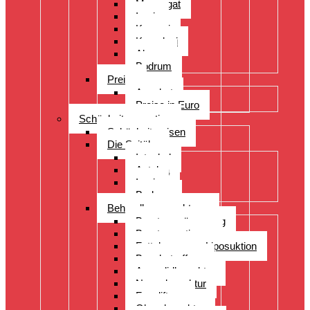
Manavgat
Izmir
Kayseri
Kusadasi
Alanya
Bodrum
Preise
Angebot
Preise in Euro
Schönheitsoperation
Schönheitsreisen
Die Spitäler
Istanbul
Antalya
Izmir
Bodrum
Behandlungsspektrum
Brustvergrösserung
Brustoperationen
Fettabsaugung Liposuktion
Bauchstraffung
Augenlidkorrektur
Nasenkorrektur
Faceliftung
Ohrenkorrektur