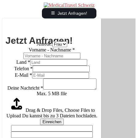
Jetzt Anfragen!
Jetzt Anfragen!
Anrede:
Vorname - Nachname
*
Land
*
Telefon
*
E-Mail
*
Deine Nachricht
*
Max. 5 MB file
Drag & Drop Files,
Choose Files to
Upload
Du kannst bis zu 3 Dateien hochladen.
Einreichen