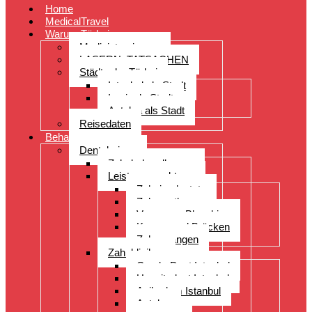
Home
MedicalTravel
Warum Türkei
Medizintourismus
LASERN: TATSACHEN
Städte der Türkei
Istanbul als Stadt
Izmir als Stadt
Antalya als Stadt
Reisedaten
Behandlungen
Dentalreisen
Zahnbehandlungen
Leistungsspektrum
Zahnimplantate
Zahnprothesen
Veneers – Bleaching
Kronen und Brücken
Zahnspangen
Zahnkliniken
CenderDent Istanbul
Hospitadent Istanbul
Acibadem Istanbul
Antalya