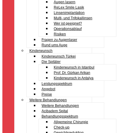
Augen lasern
ReLex Smile Lasik
Linsenimplantation
Multi- und Trifokallinsen
Wer ist geeignet?
Operationsablauf
Risiken
Fragen zu Augenlaser
Rund ums Auge
Kinderwunsch
Kinderwunsch Türkei
Die Spitäler
Kinderwunsch in Istanbul
Prof. Dr. Gürkan Arikan
Kinderwunsch in Antalya
Leistungsspektrum
Angebot
Preise
Weitere Behandlungen
Weitere Behandlungen
Acibadem Spital
Behandlungsspektrum
Allgemeine Chirurgie
Check-up
Gewichtsreduktion