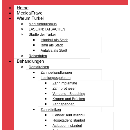
Home
MedicalTravel
Warum Türkei
Medizintourismus
LASERN: TATSACHEN
Städte der Türkei
Istanbul als Stadt
Izmir als Stadt
Antalya als Stadt
Reisedaten
Behandlungen
Dentalreisen
Zahnbehandlungen
Leistungsspektrum
Zahnimplantate
Zahnprothesen
Veneers – Bleaching
Kronen und Brücken
Zahnspangen
Zahnkliniken
CenderDent Istanbul
Hospitadent Istanbul
Acibadem Istanbul