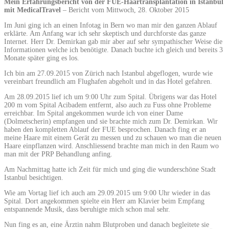
Mein Erfahrungsbericht von der FUE-Haartransplantation in Istanbul
mit MedicalTravel
– Bericht vom Mittwoch, 28. Oktober 2015
Im Juni ging ich an einen Infotag in Bern wo man mir den ganzen Ablauf
erklärte. Am Anfang war ich sehr skeptisch und durchforste das ganze
Internet. Herr Dr. Demirkan gab mir aber auf sehr sympathischer Weise die
Informationen welche ich benötigte. Danach buchte ich gleich und bereits 3
Monate später ging es los.
Ich bin am 27.09.2015 von Zürich nach Istanbul abgeflogen, wurde wie
vereinbart freundlich am Flughafen abgeholt und in das Hotel gefahren.
Am 28.09.2015 lief ich um 9:00 Uhr zum Spital. Übrigens war das Hotel
200 m vom Spital Acibadem entfernt, also auch zu Fuss ohne Probleme
erreichbar. Im Spital angekommen wurde ich von einer Dame
(Dolmetscherin) empfangen und sie brachte mich zum Dr. Demirkan. Wir
haben den kompletten Ablauf der FUE besprochen. Danach fing er an
meine Haare mit einem Gerät zu messen und zu schauen wo man die neuen
Haare einpflanzen wird. Anschliessend brachte man mich in den Raum wo
man mit der PRP Behandlung anfing.
Am Nachmittag hatte ich Zeit für mich und ging die wunderschöne Stadt
Istanbul besichtigen.
Wie am Vortag lief ich auch am 29.09.2015 um 9:00 Uhr wieder in das
Spital. Dort angekommen spielte ein Herr am Klavier beim Empfang
entspannende Musik, dass beruhigte mich schon mal sehr.
Nun fing es an, eine Ärztin nahm Blutproben und danach begleitete sie