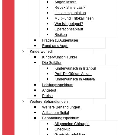
Augen lasern
ReLex Smile Lasik
Linsenimplantation
Multi- und Trifokallinsen
Wer ist geeignet?
Operationsablauf
Risiken
Fragen zu Augenlaser
Rund ums Auge
Kinderwunsch
Kinderwunsch Türkei
Die Spitäler
Kinderwunsch in Istanbul
Prof. Dr. Gürkan Arikan
Kinderwunsch in Antalya
Leistungsspektrum
Angebot
Preise
Weitere Behandlungen
Weitere Behandlungen
Acibadem Spital
Behandlungsspektrum
Allgemeine Chirurgie
Check-up
Gewichtsreduktion