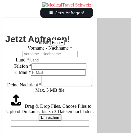
Jetzt Anfragen!
Jetzt Anfragen!
Anrede:
Vorname - Nachname
*
Land
*
Telefon
*
E-Mail
*
Deine Nachricht
*
Max. 5 MB file
Drag & Drop Files,
Choose Files to
Upload
Du kannst bis zu 3 Dateien hochladen.
Einreichen