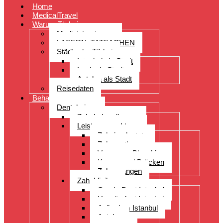
Home
MedicalTravel
Warum Türkei
Medizintourismus
LASERN: TATSACHEN
Städte der Türkei
Istanbul als Stadt
Izmir als Stadt
Antalya als Stadt
Reisedaten
Behandlungen
Dentalreisen
Zahnbehandlungen
Leistungsspektrum
Zahnimplantate
Zahnprothesen
Veneers – Bleaching
Kronen und Brücken
Zahnspangen
Zahnkliniken
CenderDent Istanbul
Hospitadent Istanbul
Acibadem Istanbul
Antalya