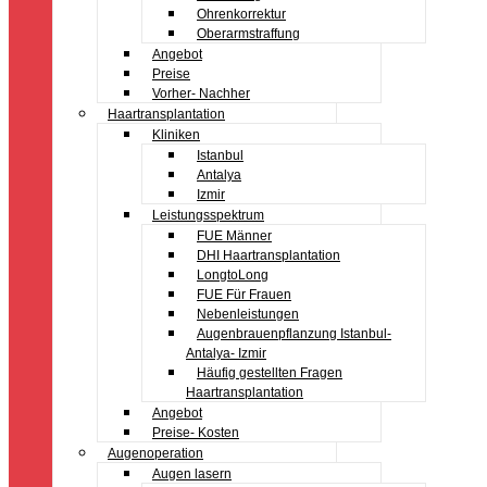
Ohrenkorrektur
Oberarmstraffung
Angebot
Preise
Vorher- Nachher
Haartransplantation
Kliniken
Istanbul
Antalya
Izmir
Leistungsspektrum
FUE Männer
DHI Haartransplantation
LongtoLong
FUE Für Frauen
Nebenleistungen
Augenbrauenpflanzung Istanbul-
Antalya- Izmir
Häufig gestellten Fragen
Haartransplantation
Angebot
Preise- Kosten
Augenoperation
Augen lasern