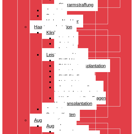
Oberarmstraffung
Angebot
Preise
Vorher- Nachher
Haartransplantation
Kliniken
Istanbul
Antalya
Izmir
Leistungsspektrum
FUE Männer
DHI Haartransplantation
LongtoLong
FUE Für Frauen
Nebenleistungen
Augenbrauenpflanzung
Istanbul- Antalya- Izmir
Häufig gestellten Fragen
Haartransplantation
Angebot
Preise- Kosten
Augenoperation
Augen lasern
Augen lasern