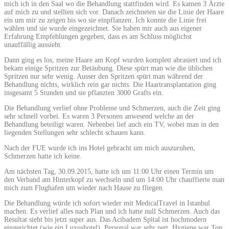
mich ich in den Saal wo die Behandlung stattfinden wird. Es kamen 3 Ärzte
auf mich zu und stellten sich vor. Danach zeichneten sie die Linie der Haare
ein um mir zu zeigen bis wo sie einpflanzen. Ich konnte die Linie frei
wählen und sie wurde eingezeichnet. Sie haben mir auch aus eigener
Erfahrung Empfehlungen gegeben, dass es am Schluss möglichst
unauffällig aussieht.
Dann ging es los, meine Haare am Kopf wurden komplett abrasiert und ich
bekam einige Spritzen zur Betäubung. Diese spürt man wie die üblichen
Spritzen nur sehr wenig. Ausser den Spritzen spürt man während der
Behandlung nichts, wirklich rein gar nichts. Die Haartransplantation ging
insgesamt 5 Stunden und sie pflanzten 3000 Grafts ein.
Die Behandlung verlief ohne Probleme und Schmerzen, auch die Zeit ging
sehr schnell vorbei. Es waren 3 Personen anwesend welche an der
Behandlung beteiligt waren. Nebenbei lief auch ein TV, wobei man in den
liegenden Stellungen sehr schlecht schauen kann.
Nach der FUE wurde ich ins Hotel gebracht um mich auszuruhen,
Schmerzen hatte ich keine.
Am nächsten Tag, 30.09.2015, hatte ich um 11:00 Uhr einen Termin um
den Verband am Hinterkopf zu wechseln und um 14:00 Uhr chauffierte man
mich zum Flughafen um wieder nach Hause zu fliegen.
Die Behandlung würde ich sofort wieder mit MedicalTravel in Istanbul
machen. Es verlief alles nach Plan und ich hatte null Schmerzen. Auch das
Resultat sieht bis jetzt super aus. Das Acibadem Spital ist hochmodern
eingerichtet (wie ein Luxushotel), Personal war sehr nett, Hygiene war Top