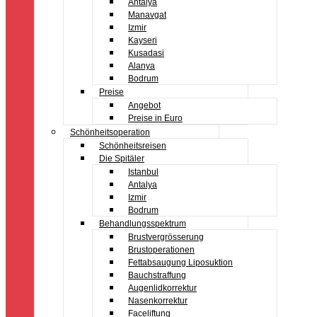
Antalya
Manavgat
Izmir
Kayseri
Kusadasi
Alanya
Bodrum
Preise
Angebot
Preise in Euro
Schönheitsoperation
Schönheitsreisen
Die Spitäler
Istanbul
Antalya
Izmir
Bodrum
Behandlungsspektrum
Brustvergrösserung
Brustoperationen
Fettabsaugung Liposuktion
Bauchstraffung
Augenlidkorrektur
Nasenkorrektur
Faceliftung