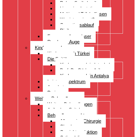
ReLex Smile Lasik
Linsenimplantation
Multi- und Trifokallinsen
Wer ist geeignet?
Operationsablauf
Risiken
Fragen zu Augenlaser
Rund ums Auge
Kinderwunsch
Kinderwunsch Türkei
Die Spitäler
Kinderwunsch in Istanbul
Prof. Dr. Gürkan Arikan
Kinderwunsch in Antalya
Leistungsspektrum
Angebot
Preise
Weitere Behandlungen
Weitere Behandlungen
Acibadem Spital
Behandlungsspektrum
Allgemeine Chirurgie
Check-up
Gewichtsreduktion