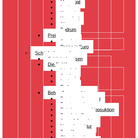
Manavgat
Izmir
Kayseri
Kusadasi
Alanya
Bodrum
Preise
Angebot
Preise in Euro
Schönheitsoperation
Schönheitsreisen
Die Spitäler
Istanbul
Antalya
Izmir
Bodrum
Behandlungsspektrum
Brustvergrösserung
Brustoperationen
Fettabsaugung Liposuktion
Bauchstraffung
Augenlidkorrektur
Nasenkorrektur
Faceliftung
Ohrenkorrektur