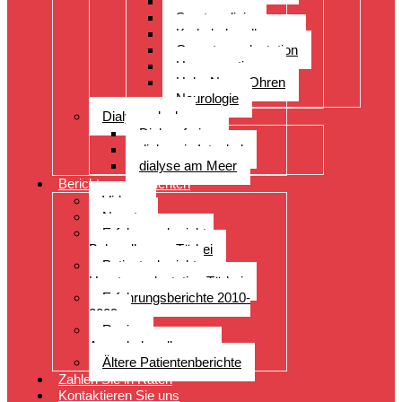
Orthopädie
Sportmedizin
Krebsbehandlungen
Organtransplantation
Herzoperationen
Hals, Nase, Ohren
Neurologie
Dialyseurlaub
Dialyseferien
dialyse in Istanbul
dialyse am Meer
Berichte von Patienten
Videos
Neuste
Erfahrungsberichte
Behandlungen Türkei
Patientenberichte
Haartransplantation Türkei
Erfahrungsberichte 2010-
2009
Reviews
Augenbehandlungen
Ältere Patientenberichte
Zahlen Sie in Raten
Kontaktieren Sie uns