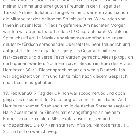
meiner Mamma und einer guten Freundin in den Flieger der
Turkish Airlines. In Istanbul angekommen, warteten auch schon
die Mitarbeiter des Acibadem Spitals auf uns. Wir wurden von
Ihnen in unser Hotel in Taksim gefahren. Am nächsten Morgen
wurden wir abgeholt und für das OP Gespräch nach Maslak ins
Spital chauffiert. In Maslak angekommen empfing und unser
deutsch- türkisch sprechender Übersetzter. Sehr freundlich und
aufgestellt dieser Tolga Jetzt gings ins Gespräch mit dem
Narkosearzt und diverse Tests wurden gemacht. Alles tip top, ich
darf operiert werden. Noch ein kurzer Besuch im Büro des Arztes
Herr Yazar Sükrü. Dieser sprach sogar ein wenig Deutsch. Ich
war begeistert von Ihm und fühlte mich nach diesem Gespräch
noch besser aufgehoben.
13. Februar 2017 Tag der OP. Ich war soooo nervös und doch
ging alles so schnell. Im Spital begrüsste mich mein lieber Arzt
Herr Yazar wieder. Strahlend und in deutscher Sprache sagte er
Hallo Zusammen! Im Zimmer hat er angefangen an meinem
Körper herum zu malen. Alles exakt ausgemessen und
eingezeichnet. Die OP kann starten. Infusion, Narkosemittel, 1…
2… und schon war ich weg.