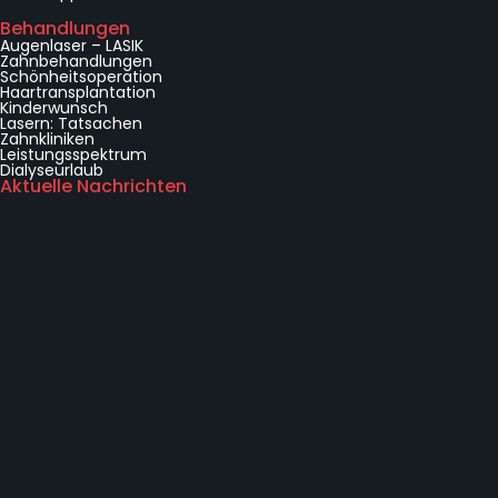
e
Behandlungen
b
Augenlaser – LASIK
Zahnbehandlungen
Schönheitsoperation
Haartransplantation
Kinderwunsch
Lasern: Tatsachen
Zahnkliniken
Leistungsspektrum
Dialyseurlaub
Aktuelle Nachrichten