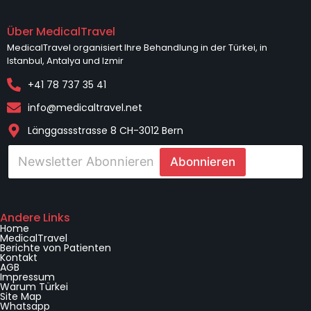
Über MedicalTravel
MedicalTravel organisiert Ihre Behandlung in der Türkei, in
Istanbul, Antalya und Izmir
+41 78 737 35 41
info@medicaltravel.net
Länggassstrasse 8 CH-3012 Bern
E
Abonnieren
-
p
o
E
s
-
t
Andere Links
p
Home
a
o
MedicalTravel
*
Berichte von Patienten
s
Kontakt
t
AGB
a
Impressum
Warum Türkei
*
Site Map
W
Whatsapp