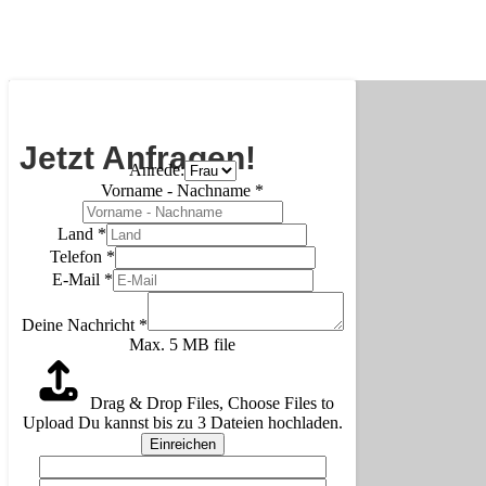
Jetzt Anfragen!
Anrede:
Vorname - Nachname
*
Land
*
Telefon
*
E-Mail
*
Deine Nachricht
*
Max. 5 MB file
Drag & Drop Files,
Choose Files to
Upload
Du kannst bis zu 3 Dateien hochladen.
Einreichen