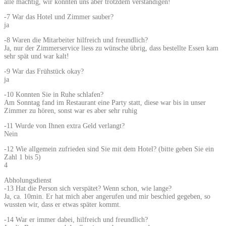
alle mächtig, wir konnten uns aber trotzdem verständigen!
-7 War das Hotel und Zimmer sauber?
ja
-8 Waren die Mitarbeiter hilfreich und freundlich?
Ja, nur der Zimmerservice liess zu wünsche übrig, dass bestellte Essen kam
sehr spät und war kalt!
-9 War das Frühstück okay?
ja
-10 Konnten Sie in Ruhe schlafen?
Am Sonntag fand im Restaurant eine Party statt, diese war bis in unser
Zimmer zu hören, sonst war es aber sehr ruhig
-11 Wurde von Ihnen extra Geld verlangt?
Nein
-12 Wie allgemein zufrieden sind Sie mit dem Hotel? (bitte geben Sie ein
Zahl 1 bis 5)
4
Abholungsdienst
-13 Hat die Person sich verspätet? Wenn schon, wie lange?
Ja, ca. 10min. Er hat mich aber angerufen und mir beschied gegeben, so
wussten wir, dass er etwas später kommt.
-14 War er immer dabei, hilfreich und freundlich?