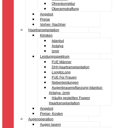
Ohrenkorrektur
Oberarmstraffung
Angebot
Preise
Vorher- Nachher
Haartransplantation
Kliniken
Istanbul
Antalya
Izmir
Leistungsspektrum
FUE Männer
DHI Haartransplantation
LongtoLong
FUE Für Frauen
Nebenleistungen
Augenbrauenpflanzung Istanbul-
Antalya- Izmir
Häufig gestellten Fragen
Haartransplantation
Angebot
Preise- Kosten
Augenoperation
Augen lasern