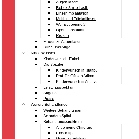
Augen lasern
ReLex Smile Lasik
Linsenimplantation
Multi- und Trifokallinsen
Wer ist geeignet?
Operationsablauf
Risiken
Fragen zu Augenlaser
Rund ums Auge
Kinderwunsch
Kinderwunsch Türkei
Die Spitäler
Kinderwunsch in Istanbul
Prof. Dr. Gürkan Arikan
Kinderwunsch in Antalya
Leistungsspektrum
Angebot
Preise
Weitere Behandlungen
Weitere Behandlungen
Acibadem Spital
Behandlungsspektrum
Allgemeine Chirurgie
Check-up
Gewichtsreduktion