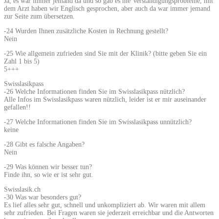
Ja, es war immer jemand da und so gab es nie Verständigungsprobleme, mit
dem Arzt haben wir Englisch gesprochen, aber auch da war immer jemand
zur Seite zum übersetzen.
-24 Wurden Ihnen zusätzliche Kosten in Rechnung gestellt?
Nein
-25 Wie allgemein zufrieden sind Sie mit der Klinik? (bitte geben Sie ein
Zahl 1 bis 5)
5+++
Swisslasikpass
-26 Welche Informationen finden Sie im Swisslasikpass nützlich?
Alle Infos im Swisslasikpass waren nützlich, leider ist er mir auseinander
gefallen!!
-27 Welche Informationen finden Sie im Swisslasikpass unnützlich?
keine
-28 Gibt es falsche Angaben?
Nein
-29 Was können wir besser tun?
Finde ihn, so wie er ist sehr gut.
Swisslasik.ch
-30 Was war besonders gut?
Es lief alles sehr gut, schnell und unkompliziert ab. Wir waren mit allem
sehr zufrieden. Bei Fragen waren sie jederzeit erreichbar und die Antworten