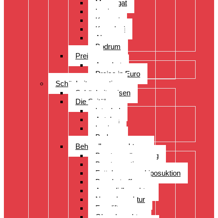
Manavgat
Izmir
Kayseri
Kusadasi
Alanya
Bodrum
Preise
Angebot
Preise in Euro
Schönheitsoperation
Schönheitsreisen
Die Spitäler
Istanbul
Antalya
Izmir
Bodrum
Behandlungsspektrum
Brustvergrösserung
Brustoperationen
Fettabsaugung Liposuktion
Bauchstraffung
Augenlidkorrektur
Nasenkorrektur
Faceliftung
Ohrenkorrektur