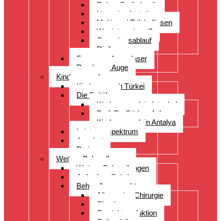
ReLex Smile Lasik
Linsenimplantation
Multi- und Trifokallinsen
Wer ist geeignet?
Operationsablauf
Risiken
Fragen zu Augenlaser
Rund ums Auge
Kinderwunsch
Kinderwunsch Türkei
Die Spitäler
Kinderwunsch in Istanbul
Prof. Dr. Gürkan Arikan
Kinderwunsch in Antalya
Leistungsspektrum
Angebot
Preise
Weitere Behandlungen
Weitere Behandlungen
Acibadem Spital
Behandlungsspektrum
Allgemeine Chirurgie
Check-up
Gewichtsreduktion