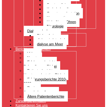
Orthopädie
Sportmedizin
Krebsbehandlungen
Organtransplantation
Herzoperationen
Hals, Nase, Ohren
Neurologie
Dialyseurlaub
Dialyseferien
dialyse in Istanbul
dialyse am Meer
Berichte von Patienten
Videos
Neuste
Erfahrungsberichte
Behandlungen Türkei
Patientenberichte
Haartransplantation Türkei
Erfahrungsberichte 2010-
2009
Reviews
Augenbehandlungen
Ältere Patientenberichte
Zahlen Sie in Raten
Kontaktieren Sie uns