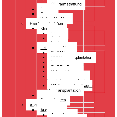
Oberarmstraffung
Angebot
Preise
Vorher- Nachher
Haartransplantation
Kliniken
Istanbul
Antalya
Izmir
Leistungsspektrum
FUE Männer
DHI Haartransplantation
LongtoLong
FUE Für Frauen
Nebenleistungen
Augenbrauenpflanzung
Istanbul- Antalya- Izmir
Häufig gestellten Fragen
Haartransplantation
Angebot
Preise- Kosten
Augenoperation
Augen lasern
Augen lasern