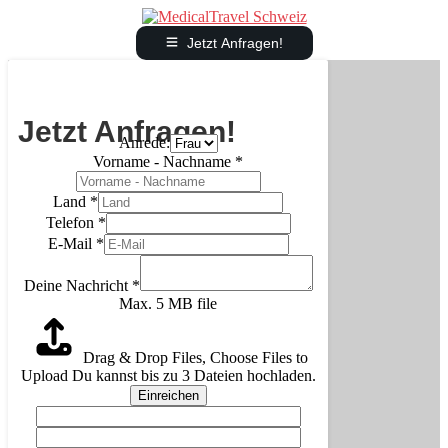
Jetzt Anfragen!
Jetzt Anfragen!
Anrede:
Vorname - Nachname
*
Land
*
Telefon
*
E-Mail
*
Deine Nachricht
*
Max. 5 MB file
Drag & Drop Files,
Choose Files to
Upload
Du kannst bis zu 3 Dateien hochladen.
Einreichen