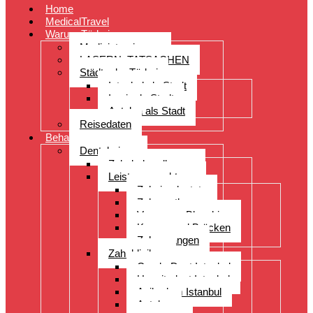
Home
MedicalTravel
Warum Türkei
Medizintourismus
LASERN: TATSACHEN
Städte der Türkei
Istanbul als Stadt
Izmir als Stadt
Antalya als Stadt
Reisedaten
Behandlungen
Dentalreisen
Zahnbehandlungen
Leistungsspektrum
Zahnimplantate
Zahnprothesen
Veneers – Bleaching
Kronen und Brücken
Zahnspangen
Zahnkliniken
CenderDent Istanbul
Hospitadent Istanbul
Acibadem Istanbul
Antalya