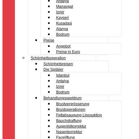
Antalya
Manavgat
Izmir
Kayseri
Kusadasi
Alanya
Bodrum
Preise
Angebot
Preise in Euro
Schönheitsoperation
Schönheitsreisen
Die Spitäler
Istanbul
Antalya
Izmir
Bodrum
Behandlungsspektrum
Brustvergrösserung
Brustoperationen
Fettabsaugung Liposuktion
Bauchstraffung
Augenlidkorrektur
Nasenkorrektur
Faceliftung