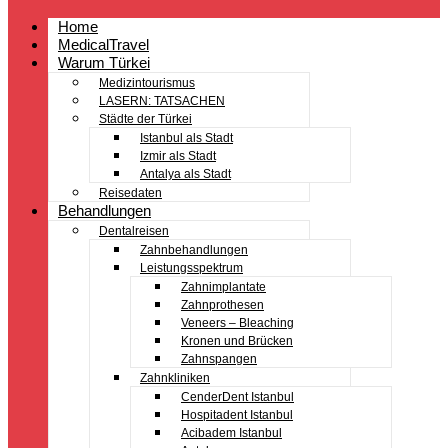
Home
MedicalTravel
Warum Türkei
Medizintourismus
LASERN: TATSACHEN
Städte der Türkei
Istanbul als Stadt
Izmir als Stadt
Antalya als Stadt
Reisedaten
Behandlungen
Dentalreisen
Zahnbehandlungen
Leistungsspektrum
Zahnimplantate
Zahnprothesen
Veneers – Bleaching
Kronen und Brücken
Zahnspangen
Zahnkliniken
CenderDent Istanbul
Hospitadent Istanbul
Acibadem Istanbul