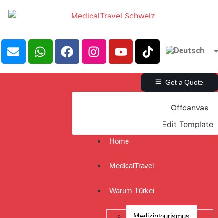
Get a Quote
Offcanvas
Edit Template
Home
MedicalTravel
Warum Türkei
Medizintourismus