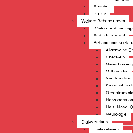
Angebot
Preise
Weitere Behandlungen
Weitere Behandlung
Acibadem Spital
Behandlungsspektr
Allgemeine Ch
Check-up
Gewichtsredu
Orthopädie
Sportmedizin
Krebsbehandl
Organtranspla
Herzoperatio
Hals, Nase, 
Neurologie
Dialyseurlaub
Dialyseferien