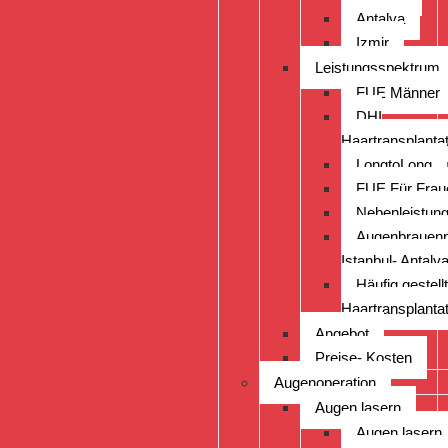
Antalya
Izmir
Leistungsspektrum
FUE Männer
DHI
Haartransplantat
LongtoLong
FUE Für Frau
Nebenleistun
Augenbrauenp
Istanbul- Antalya
Häufig gestel
Haartransplantat
Angebot
Preise- Kosten
Augenoperation
Augen lasern
Augen lasern