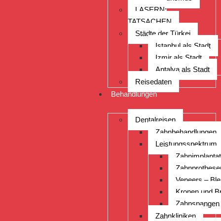
LASERN:
TATSACHEN
Städte der Türkei
Istanbul als Stadt
Izmir als Stadt
Antalya als Stadt
Reisedaten
Behandlungen
Dentalreisen
Zahnbehandlungen
Leistungsspektrum
Zahnimplanta
Zahnprothese
Veneers – Ble
Kronen und B
Zahnspangen
Zahnkliniken