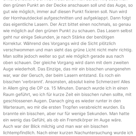
den grünen Punkt an der Decke anschauen soll und das Auge, so
gut wie möglich, immer auf diesen Punkt fixieren soll. Nun wird
der Hornhautdeckel aufgeschnitten und aufgeklappt. Dann folgt
das eigentliche Lasern. Der Arzt bittet einen nochmals, so genau
wie möglich auf den grünen Punkt zu schauen. Das Lasern selbst
geht nur einige Sekunden, je nach Stärke der benötigen
Korrektur. Während des Vorgangs wird die Sicht plötzlich
verschwommen und man sieht das grüne Licht nicht mehr richtig.
Man sollte jedoch weiter so gut wie möglich gerade aus nach
oben schauen. Der gleiche Vorgang wird dann mit dem zweiten
Auge wiederholt. Das Einzige, das mir ein bisschen unangenehm
war, war der Geruch, der beim Lasern entstand. Es roch ein
bisschen ‘verbrannt’. Ansonsten, absolut keine Schmerzen! Alles
in Allem ging die OP ca. 15 Minuten. Danach wurde ich in einen
Raum geführt, wo ich für kurze Zeit ein bisschen ruhen sollte, mit
geschlossenen Augen. Danach ging es wieder runter in den
Warteraum, wo mir die ersten Tropfen verabreicht wurden. Es
brannte ein bisschen, aber nur für wenige Sekunden. Man hatte
ein wenig das Gefühl, als ob ein Fremdkörper im Auge wäre.
Auch war der Blick milchig und man war ein bisschen
lichtempfindlich. Nach einer kurzen Nachuntersuchung wurde ich