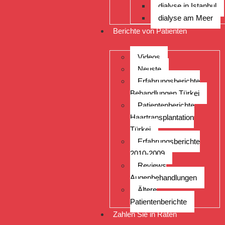
dialyse in Istanbul
dialyse am Meer
Berichte von Patienten
Videos
Neuste
Erfahrungsberichte
Behandlungen Türkei
Patientenberichte
Haartransplantation
Türkei
Erfahrungsberichte
2010-2009
Reviews
Augenbehandlungen
Ältere
Patientenberichte
Zahlen Sie in Raten