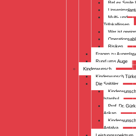
ReLex Smile 
Linsenimplant
Multi- und
Trifokallinsen
Wer ist geeig
Operationsabl
Risiken
Fragen zu Augenlas
Rund ums Auge
Kinderwunsch
Kinderwunsch Türke
Die Spitäler
Kinderwunsch
Istanbul
Prof. Dr. Gür
Arikan
Kinderwunsch
Antalya
Leistungsspektrum