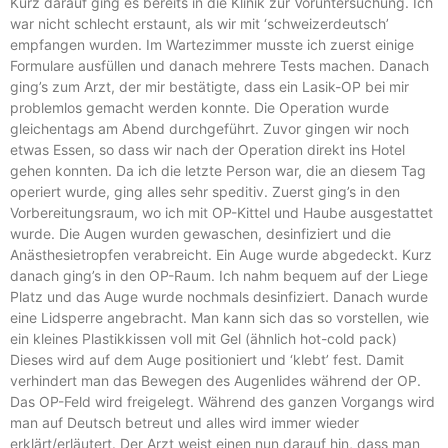
Kurz darauf ging es bereits in die Klinik zur Voruntersuchung. Ich
war nicht schlecht erstaunt, als wir mit ‘schweizerdeutsch’
empfangen wurden. Im Wartezimmer musste ich zuerst einige
Formulare ausfüllen und danach mehrere Tests machen. Danach
ging’s zum Arzt, der mir bestätigte, dass ein Lasik-OP bei mir
problemlos gemacht werden konnte. Die Operation wurde
gleichentags am Abend durchgeführt. Zuvor gingen wir noch
etwas Essen, so dass wir nach der Operation direkt ins Hotel
gehen konnten. Da ich die letzte Person war, die an diesem Tag
operiert wurde, ging alles sehr speditiv. Zuerst ging’s in den
Vorbereitungsraum, wo ich mit OP-Kittel und Haube ausgestattet
wurde. Die Augen wurden gewaschen, desinfiziert und die
Anästhesietropfen verabreicht. Ein Auge wurde abgedeckt. Kurz
danach ging’s in den OP-Raum. Ich nahm bequem auf der Liege
Platz und das Auge wurde nochmals desinfiziert. Danach wurde
eine Lidsperre angebracht. Man kann sich das so vorstellen, wie
ein kleines Plastikkissen voll mit Gel (ähnlich hot-cold pack)
Dieses wird auf dem Auge positioniert und ‘klebt’ fest. Damit
verhindert man das Bewegen des Augenlides während der OP.
Das OP-Feld wird freigelegt. Während des ganzen Vorgangs wird
man auf Deutsch betreut und alles wird immer wieder
erklärt/erläutert. Der Arzt weist einen nun darauf hin, dass man