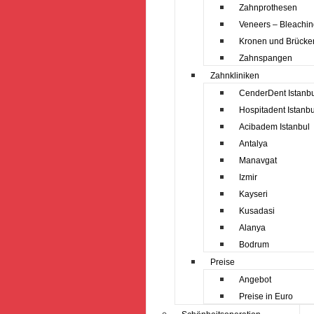
Zahnprothesen
Veneers – Bleachi
Kronen und Brücke
Zahnspangen
Zahnkliniken
CenderDent Istanb
Hospitadent Istanbu
Acibadem Istanbul
Antalya
Manavgat
Izmir
Kayseri
Kusadasi
Alanya
Bodrum
Preise
Angebot
Preise in Euro