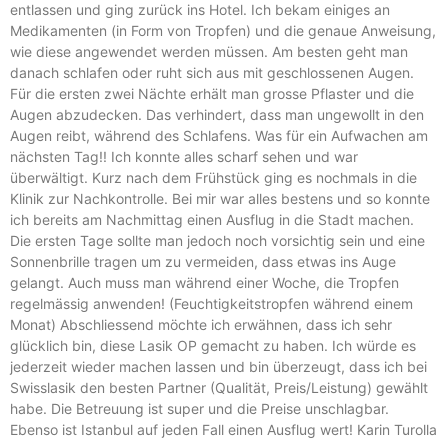
entlassen und ging zurück ins Hotel. Ich bekam einiges an
Medikamenten (in Form von Tropfen) und die genaue Anweisung,
wie diese angewendet werden müssen. Am besten geht man
danach schlafen oder ruht sich aus mit geschlossenen Augen.
Für die ersten zwei Nächte erhält man grosse Pflaster und die
Augen abzudecken. Das verhindert, dass man ungewollt in den
Augen reibt, während des Schlafens. Was für ein Aufwachen am
nächsten Tag!! Ich konnte alles scharf sehen und war
überwältigt. Kurz nach dem Frühstück ging es nochmals in die
Klinik zur Nachkontrolle. Bei mir war alles bestens und so konnte
ich bereits am Nachmittag einen Ausflug in die Stadt machen.
Die ersten Tage sollte man jedoch noch vorsichtig sein und eine
Sonnenbrille tragen um zu vermeiden, dass etwas ins Auge
gelangt. Auch muss man während einer Woche, die Tropfen
regelmässig anwenden! (Feuchtigkeitstropfen während einem
Monat) Abschliessend möchte ich erwähnen, dass ich sehr
glücklich bin, diese Lasik OP gemacht zu haben. Ich würde es
jederzeit wieder machen lassen und bin überzeugt, dass ich bei
Swisslasik den besten Partner (Qualität, Preis/Leistung) gewählt
habe. Die Betreuung ist super und die Preise unschlagbar.
Ebenso ist Istanbul auf jeden Fall einen Ausflug wert! Karin Turolla