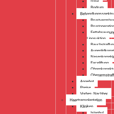
Izmir
Bodrum
Behandlungsspektr
Brustvergrös
Brustoperatio
Fettabsaugun
Liposuktion
Bauchstraffun
Augenlidkorre
Nasenkorrekt
Faceliftung
Ohrenkorrekt
Oberarmstraf
Angebot
Preise
Vorher- Nachher
Haartransplantation
Kliniken
Istanbul