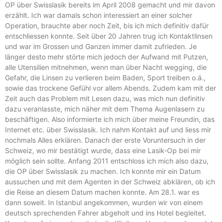
OP über Swisslasik bereits im April 2008 gemacht und mir davon
erzählt. Ich war damals schon interessiert an einer solcher
Operation, brauchte aber noch Zeit, bis ich mich definitiv dafür
entschliessen konnte. Seit über 20 Jahren trug ich Kontaktlinsen
und war im Grossen und Ganzen immer damit zufrieden. Je
länger desto mehr störte mich jedoch der Aufwand mit Putzen,
alle Utensilien mitnehmen, wenn man über Nacht wegging, die
Gefahr, die Linsen zu verlieren beim Baden, Sport treiben o.ä.,
sowie das trockene Gefühl vor allem Abends. Zudem kam mit der
Zeit auch das Problem mit Lesen dazu, was mich nun definitiv
dazu veranlasste, mich näher mit dem Thema Augenlasern zu
beschäftigen. Also informierte ich mich über meine Freundin, das
Internet etc. über Swisslasik. Ich nahm Kontakt auf und liess mir
nochmals Alles erklären. Danach der erste Voruntersuch in der
Schweiz, wo mir bestätigt wurde, dass eine Lasik-Op bei mir
möglich sein sollte. Anfang 2011 entschloss ich mich also dazu,
die OP über Swisslasik zu machen. Ich konnte mir ein Datum
aussuchen und mit dem Agenten in der Schweiz abklären, ob ich
die Reise an diesem Datum machen konnte. Am 28.1. war es
dann soweit. In Istanbul angekommen, wurden wir von einem
deutsch sprechenden Fahrer abgeholt und ins Hotel begleitet.