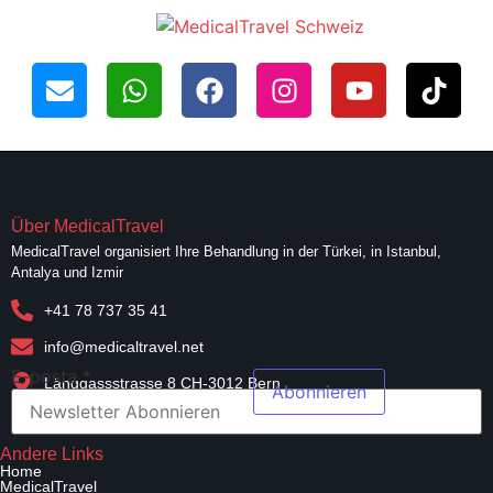
Über MedicalTravel
MedicalTravel organisiert Ihre Behandlung in der Türkei, in Istanbul,
Antalya und Izmir
+41 78 737 35 41
info@medicaltravel.net
E-posta
*
Länggassstrasse 8 CH-3012 Bern
Abonnieren
Web E-
Andere Links
posta
Home
Anfordern
MedicalTravel