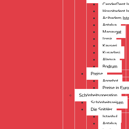
CenderDent Is
Hospitadent I
Acibadem Ist
Antalya
Manavgat
Izmir
Kayseri
Kusadasi
Alanya
Bodrum
Preise
Angebot
Preise in Euro
Schönheitsoperation
Schönheitsreisen
Die Spitäler
Istanbul
Antalya