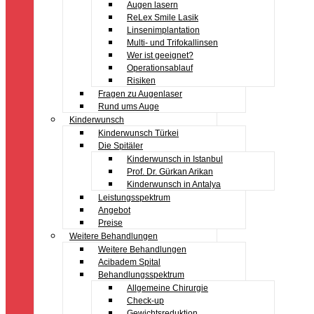
Augen lasern
ReLex Smile Lasik
Linsenimplantation
Multi- und Trifokallinsen
Wer ist geeignet?
Operationsablauf
Risiken
Fragen zu Augenlaser
Rund ums Auge
Kinderwunsch
Kinderwunsch Türkei
Die Spitäler
Kinderwunsch in Istanbul
Prof. Dr. Gürkan Arikan
Kinderwunsch in Antalya
Leistungsspektrum
Angebot
Preise
Weitere Behandlungen
Weitere Behandlungen
Acibadem Spital
Behandlungsspektrum
Allgemeine Chirurgie
Check-up
Gewichtsreduktion