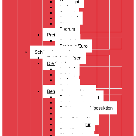
Manavgat
Izmir
Kayseri
Kusadasi
Alanya
Bodrum
Preise
Angebot
Preise in Euro
Schönheitsoperation
Schönheitsreisen
Die Spitäler
Istanbul
Antalya
Izmir
Bodrum
Behandlungsspektrum
Brustvergrösserung
Brustoperationen
Fettabsaugung Liposuktion
Bauchstraffung
Augenlidkorrektur
Nasenkorrektur
Faceliftung
Ohrenkorrektur