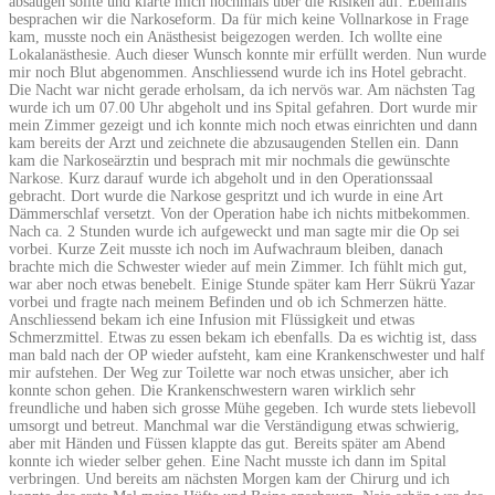
absaugen sollte und klärte mich nochmals über die Risiken auf. Ebenfalls
besprachen wir die Narkoseform. Da für mich keine Vollnarkose in Frage
kam, musste noch ein Anästhesist beigezogen werden. Ich wollte eine
Lokalanästhesie. Auch dieser Wunsch konnte mir erfüllt werden. Nun wurde
mir noch Blut abgenommen. Anschliessend wurde ich ins Hotel gebracht.
Die Nacht war nicht gerade erholsam, da ich nervös war. Am nächsten Tag
wurde ich um 07.00 Uhr abgeholt und ins Spital gefahren. Dort wurde mir
mein Zimmer gezeigt und ich konnte mich noch etwas einrichten und dann
kam bereits der Arzt und zeichnete die abzusaugenden Stellen ein. Dann
kam die Narkoseärztin und besprach mit mir nochmals die gewünschte
Narkose. Kurz darauf wurde ich abgeholt und in den Operationssaal
gebracht. Dort wurde die Narkose gespritzt und ich wurde in eine Art
Dämmerschlaf versetzt. Von der Operation habe ich nichts mitbekommen.
Nach ca. 2 Stunden wurde ich aufgeweckt und man sagte mir die Op sei
vorbei. Kurze Zeit musste ich noch im Aufwachraum bleiben, danach
brachte mich die Schwester wieder auf mein Zimmer. Ich fühlt mich gut,
war aber noch etwas benebelt. Einige Stunde später kam Herr Sükrü Yazar
vorbei und fragte nach meinem Befinden und ob ich Schmerzen hätte.
Anschliessend bekam ich eine Infusion mit Flüssigkeit und etwas
Schmerzmittel. Etwas zu essen bekam ich ebenfalls. Da es wichtig ist, dass
man bald nach der OP wieder aufsteht, kam eine Krankenschwester und half
mir aufstehen. Der Weg zur Toilette war noch etwas unsicher, aber ich
konnte schon gehen. Die Krankenschwestern waren wirklich sehr
freundliche und haben sich grosse Mühe gegeben. Ich wurde stets liebevoll
umsorgt und betreut. Manchmal war die Verständigung etwas schwierig,
aber mit Händen und Füssen klappte das gut. Bereits später am Abend
konnte ich wieder selber gehen. Eine Nacht musste ich dann im Spital
verbringen. Und bereits am nächsten Morgen kam der Chirurg und ich