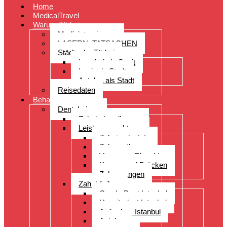
Home
MedicalTravel
Warum Türkei
Medizintourismus
LASERN: TATSACHEN
Städte der Türkei
Istanbul als Stadt
Izmir als Stadt
Antalya als Stadt
Reisedaten
Behandlungen
Dentalreisen
Zahnbehandlungen
Leistungsspektrum
Zahnimplantate
Zahnprothesen
Veneers – Bleaching
Kronen und Brücken
Zahnspangen
Zahnkliniken
CenderDent Istanbul
Hospitadent Istanbul
Acibadem Istanbul
Antalya