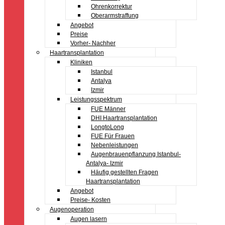
Ohrenkorrektur
Oberarmstraffung
Angebot
Preise
Vorher- Nachher
Haartransplantation
Kliniken
Istanbul
Antalya
Izmir
Leistungsspektrum
FUE Männer
DHI Haartransplantation
LongtoLong
FUE Für Frauen
Nebenleistungen
Augenbrauenpflanzung Istanbul-
Antalya- Izmir
Häufig gestellten Fragen
Haartransplantation
Angebot
Preise- Kosten
Augenoperation
Augen lasern