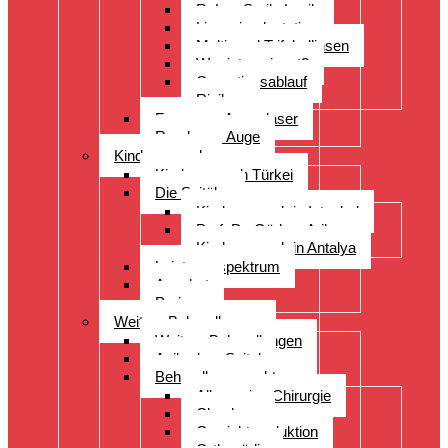
ReLex Smile Lasik
Linsenimplantation
Multi- und Trifokallinsen
Wer ist geeignet?
Operationsablauf
Risiken
Fragen zu Augenlaser
Rund ums Auge
Kinderwunsch
Kinderwunsch Türkei
Die Spitäler
Kinderwunsch in Istanbul
Prof. Dr. Gürkan Arikan
Kinderwunsch in Antalya
Leistungsspektrum
Angebot
Preise
Weitere Behandlungen
Weitere Behandlungen
Acibadem Spital
Behandlungsspektrum
Allgemeine Chirurgie
Check-up
Gewichtsreduktion