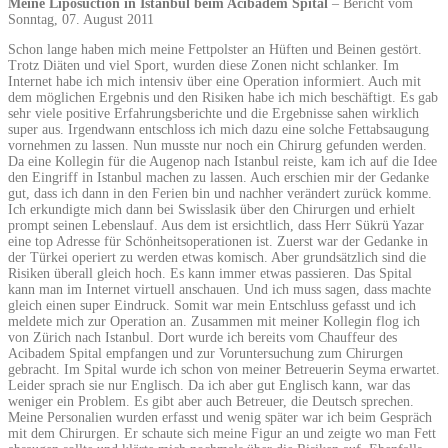
Meine Liposuction in Istanbul beim Acibadem Spital
– Bericht vom
Sonntag, 07. August 2011
Schon lange haben mich meine Fettpolster an Hüften und Beinen gestört.
Trotz Diäten und viel Sport, wurden diese Zonen nicht schlanker. Im
Internet habe ich mich intensiv über eine Operation informiert. Auch mit
dem möglichen Ergebnis und den Risiken habe ich mich beschäftigt. Es gab
sehr viele positive Erfahrungsberichte und die Ergebnisse sahen wirklich
super aus. Irgendwann entschloss ich mich dazu eine solche Fettabsaugung
vornehmen zu lassen. Nun musste nur noch ein Chirurg gefunden werden.
Da eine Kollegin für die Augenop nach Istanbul reiste, kam ich auf die Idee
den Eingriff in Istanbul machen zu lassen. Auch erschien mir der Gedanke
gut, dass ich dann in den Ferien bin und nachher verändert zurück komme.
Ich erkundigte mich dann bei Swisslasik über den Chirurgen und erhielt
prompt seinen Lebenslauf. Aus dem ist ersichtlich, dass Herr Sükrü Yazar
eine top Adresse für Schönheitsoperationen ist. Zuerst war der Gedanke in
der Türkei operiert zu werden etwas komisch. Aber grundsätzlich sind die
Risiken überall gleich hoch. Es kann immer etwas passieren. Das Spital
kann man im Internet virtuell anschauen. Und ich muss sagen, dass machte
gleich einen super Eindruck. Somit war mein Entschluss gefasst und ich
meldete mich zur Operation an. Zusammen mit meiner Kollegin flog ich
von Zürich nach Istanbul. Dort wurde ich bereits vom Chauffeur des
Acibadem Spital empfangen und zur Voruntersuchung zum Chirurgen
gebracht. Im Spital wurde ich schon von meiner Betreuerin Seyma erwartet.
Leider sprach sie nur Englisch. Da ich aber gut Englisch kann, war das
weniger ein Problem. Es gibt aber auch Betreuer, die Deutsch sprechen.
Meine Personalien wurden erfasst und wenig später war ich beim Gespräch
mit dem Chirurgen. Er schaute sich meine Figur an und zeigte wo man Fett