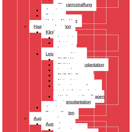
Oberarmstraffung
Angebot
Preise
Vorher- Nachher
Haartransplantation
Kliniken
Istanbul
Antalya
Izmir
Leistungsspektrum
FUE Männer
DHI Haartransplantation
LongtoLong
FUE Für Frauen
Nebenleistungen
Augenbrauenpflanzung
Istanbul- Antalya- Izmir
Häufig gestellten Fragen
Haartransplantation
Angebot
Preise- Kosten
Augenoperation
Augen lasern
Augen lasern