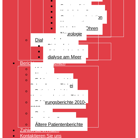
Orthopädie
Sportmedizin
Krebsbehandlungen
Organtransplantation
Herzoperationen
Hals, Nase, Ohren
Neurologie
Dialyseurlaub
Dialyseferien
dialyse in Istanbul
dialyse am Meer
Berichte von Patienten
Videos
Neuste
Erfahrungsberichte
Behandlungen Türkei
Patientenberichte
Haartransplantation Türkei
Erfahrungsberichte 2010-
2009
Reviews
Augenbehandlungen
Ältere Patientenberichte
Zahlen Sie in Raten
Kontaktieren Sie uns