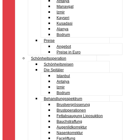
Antalya
Manavgat
Izmir
Kayseri
Kusadasi
Alanya
Bodrum
Preise
Angebot
Preise in Euro
Schönheitsoperation
Schönheitsreisen
Die Spitäler
Istanbul
Antalya
Izmir
Bodrum
Behandlungsspektrum
Brustvergrösserung
Brustoperationen
Fettabsaugung Liposuktion
Bauchstraffung
Augenlidkorrektur
Nasenkorrektur
Faceliftung