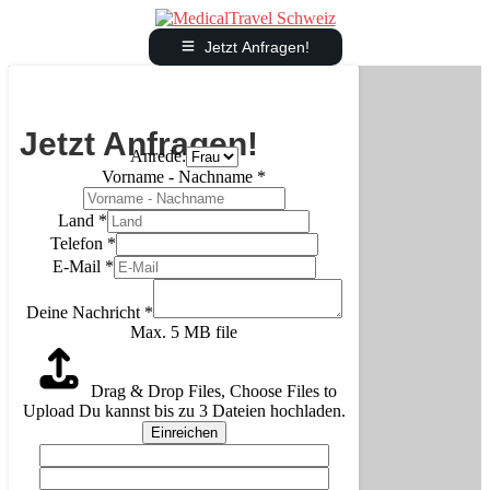
Jetzt Anfragen!
Jetzt Anfragen!
Anrede:
Vorname - Nachname
*
Land
*
Telefon
*
E-Mail
*
Deine Nachricht
*
Max. 5 MB file
Drag & Drop Files,
Choose Files to
Upload
Du kannst bis zu 3 Dateien hochladen.
Einreichen