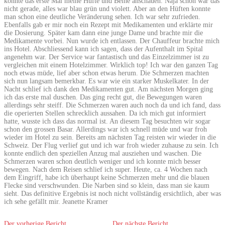
konnte das erste Mal meine Hüfte und Beine anschauen. Naja schön war das
nicht gerade, alles war blau grün und violett. Aber an den Hüften konnte
man schon eine deutliche Veränderung sehen. Ich war sehr zufrieden.
Ebenfalls gab er mir noch ein Rezept mit Medikamenten und erklärte mir
die Dosierung. Später kam dann eine junge Dame und brachte mir die
Medikamente vorbei. Nun wurde ich entlassen. Der Chauffeur brachte mich
ins Hotel. Abschliessend kann ich sagen, dass der Aufenthalt im Spital
angenehm war. Der Service war fantastisch und das Einzelzimmer ist zu
vergleichen mit einem Hotelzimmer. Wirklich top! Ich war den ganzen Tag
noch etwas müde, lief aber schon etwas herum. Die Schmerzen machten
sich nun langsam bemerkbar. Es war wie ein starker Muskelkater. In der
Nacht schlief ich dank den Medikamenten gut. Am nächsten Morgen ging
ich das erste mal duschen. Das ging recht gut, die Bewegungen waren
allerdings sehr steiff. Die Schmerzen waren auch noch da und ich fand, dass
die operierten Stellen schrecklich aussahen. Da ich mich gut informiert
hatte, wusste ich dass das normal ist. An diesem Tag besuchten wir sogar
schon den grossen Basar. Allerdings war ich schnell müde und war froh
wieder im Hotel zu sein. Bereits am nächsten Tag reisten wir wieder in die
Schweiz. Der Flug verlief gut und ich war froh wieder zuhause zu sein. Ich
konnte endlich den speziellen Anzug mal ausziehen und waschen. Die
Schmerzen waren schon deutlich weniger und ich konnte mich besser
bewegen. Nach dem Reisen schlief ich super. Heute, ca. 4 Wochen nach
dem Eingriff, habe ich überhaupt keine Schmerzen mehr und die blauen
Flecke sind verschwunden. Die Narben sind so klein, dass man sie kaum
sieht. Das definitive Ergebnis ist noch nicht vollständig ersichtlich, aber was
ich sehe gefällt mir. Jeanette Kramer
Der vorherige Bericht
Der nächste Bericht