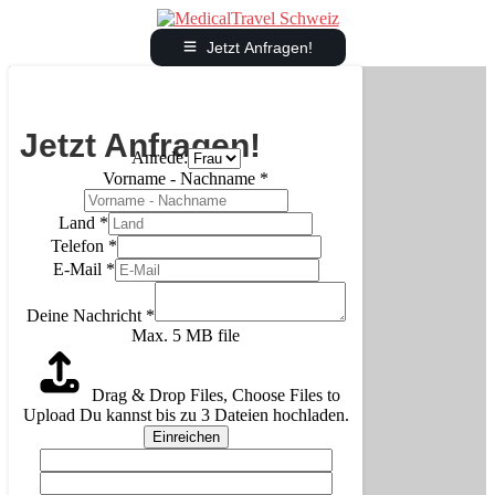
Jetzt Anfragen!
Jetzt Anfragen!
Anrede:
Vorname - Nachname
*
Land
*
Telefon
*
E-Mail
*
Deine Nachricht
*
Max. 5 MB file
Drag & Drop Files,
Choose Files to
Upload
Du kannst bis zu 3 Dateien hochladen.
Einreichen