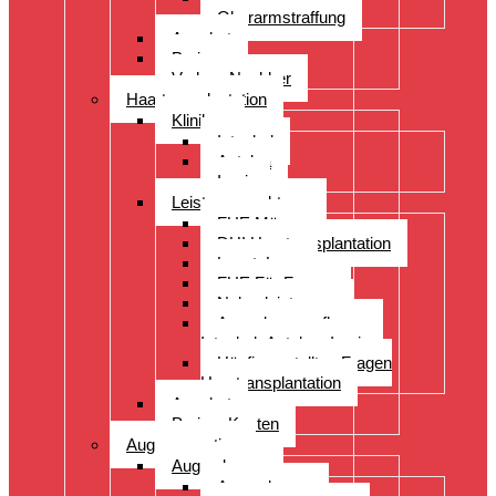
Oberarmstraffung
Angebot
Preise
Vorher- Nachher
Haartransplantation
Kliniken
Istanbul
Antalya
Izmir
Leistungsspektrum
FUE Männer
DHI Haartransplantation
LongtoLong
FUE Für Frauen
Nebenleistungen
Augenbrauenpflanzung
Istanbul- Antalya- Izmir
Häufig gestellten Fragen
Haartransplantation
Angebot
Preise- Kosten
Augenoperation
Augen lasern
Augen lasern