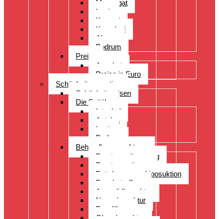
Manavgat
Izmir
Kayseri
Kusadasi
Alanya
Bodrum
Preise
Angebot
Preise in Euro
Schönheitsoperation
Schönheitsreisen
Die Spitäler
Istanbul
Antalya
Izmir
Bodrum
Behandlungsspektrum
Brustvergrösserung
Brustoperationen
Fettabsaugung Liposuktion
Bauchstraffung
Augenlidkorrektur
Nasenkorrektur
Faceliftung
Ohrenkorrektur