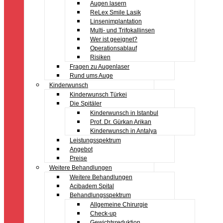
Augen lasern
ReLex Smile Lasik
Linsenimplantation
Multi- und Trifokallinsen
Wer ist geeignet?
Operationsablauf
Risiken
Fragen zu Augenlaser
Rund ums Auge
Kinderwunsch
Kinderwunsch Türkei
Die Spitäler
Kinderwunsch in Istanbul
Prof. Dr. Gürkan Arikan
Kinderwunsch in Antalya
Leistungsspektrum
Angebot
Preise
Weitere Behandlungen
Weitere Behandlungen
Acibadem Spital
Behandlungsspektrum
Allgemeine Chirurgie
Check-up
Gewichtsreduktion