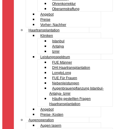
Ohrenkorrektur
Oberarmstraffung
Angebot
Preise
Vorher- Nachher
Haartransplantation
Kliniken
Istanbul
Antalya
Izmir
Leistungsspektrum
FUE Männer
DHI Haartransplantation
LongtoLong
FUE Für Frauen
Nebenleistungen
Augenbrauenpflanzung Istanbul-
Antalya- Izmir
Häufig gestellten Fragen
Haartransplantation
Angebot
Preise- Kosten
Augenoperation
Augen lasern