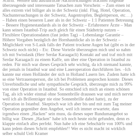
Schritt. Weitere und ausführliche Nachforschungen brachten folgende
überzeugende und interessante Tatsachen zum Vorschein: – Zum einen ist
alles extrem viel billiger als in der Schweiz (inkl. Flug, Hotel, Operation,
Nachuntersuchungen in der Schweiz, Augentropfen, Begleitperson, etc.…)
– Haben einen besseren Laser als in der Schweiz – 1:1 Patienten Betreuung
– Bessere Hygienestandards als in der Schweiz – Erfahrenere Ärzte – Man
kann seinen Istanbul-Trip auch gleich für einen Städtetrip nutzen –
Flexiblere Operationsdaten (fast jeden Tag) – Lebenslange Garantie –
Höhere Vorgaben bezüglich der Hornhautdicke als in der Schweiz –
Möglichkeit von S-Lasik falls der Patient trockene Augen hat (gibt es in der
Schweiz noch nicht) – Etc. Diese Vorteile überzeugten mich und so nahm
ich mit Swisslasik (Herr Serdar Karaagacli) Kontakt auf und traf mich mit
Serdar Karaagacli zu einem Kaffe, um über eine Operation in Istanbul zu
reden. Für mich war dieses Gespräch sehr wichtig, da ich niemand kannte,
der jemals in Istanbul war und eine Laseroperation durchführen lies. –Ich
kannte nur einen Holländer der sich in Holland Lasern lies. Zudem hatte ich
so eine Vertrauensperson, die ich bei Problemen ansprechen konnte. Dieses
Unverbindliche und sehr sympathische Gespräch, überzeugte mich zu 99%
von einer Operation in Istanbul. So entschied ich mich an einem schönen
Tag, als ich wider einmal ohne Sonnenbrille draussen war und mich nervte
weil ich als Brillenträger nie eine Sonnenbrille dabei hatte), zu der
Operation in Istanbul. Skeptisch war ich aber bis und mit zum Tag meiner
Operation gegenüber dem Angebot, weil ich immer erwartete, dass
irgendwo einen „Hacken“ sein muss, da dieses super Rundumangebot so
billig war. Diesen „Hacken“ habe ich noch heute nicht gefunden, denn es
klappte einfach alles perfekt. Nun habe ich eine Sehschärfe von 100% und
kann jedem diesen Schritt empfehlen!! Wer es nicht macht ist wirklich
selber schuld Ueli Kramer