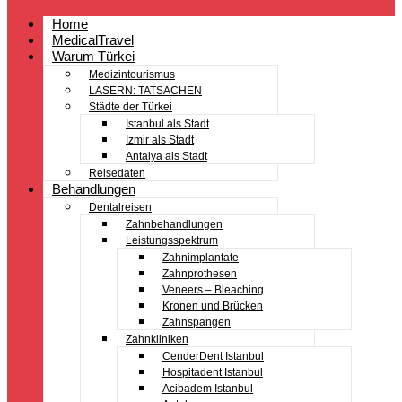
Home
MedicalTravel
Warum Türkei
Medizintourismus
LASERN: TATSACHEN
Städte der Türkei
Istanbul als Stadt
Izmir als Stadt
Antalya als Stadt
Reisedaten
Behandlungen
Dentalreisen
Zahnbehandlungen
Leistungsspektrum
Zahnimplantate
Zahnprothesen
Veneers – Bleaching
Kronen und Brücken
Zahnspangen
Zahnkliniken
CenderDent Istanbul
Hospitadent Istanbul
Acibadem Istanbul