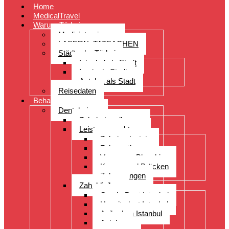
Home
MedicalTravel
Warum Türkei
Medizintourismus
LASERN: TATSACHEN
Städte der Türkei
Istanbul als Stadt
Izmir als Stadt
Antalya als Stadt
Reisedaten
Behandlungen
Dentalreisen
Zahnbehandlungen
Leistungsspektrum
Zahnimplantate
Zahnprothesen
Veneers – Bleaching
Kronen und Brücken
Zahnspangen
Zahnkliniken
CenderDent Istanbul
Hospitadent Istanbul
Acibadem Istanbul
Antalya