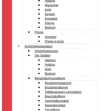
Antalya
Manavgat
Izmir
Kayseri
Kusadasi
Alanya
Bodrum
Preise
Angebot
Preise in Euro
Schönheitsoperation
Schönheitsreisen
Die Spitäler
Istanbul
Antalya
Izmir
Bodrum
Behandlungsspektrum
Brustvergrösserung
Brustoperationen
Fettabsaugung Liposuktion
Bauchstraffung
Augenlidkorrektur
Nasenkorrektur
Faceliftung