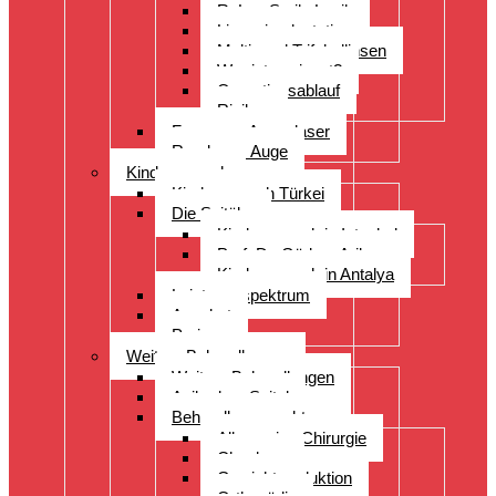
ReLex Smile Lasik
Linsenimplantation
Multi- und Trifokallinsen
Wer ist geeignet?
Operationsablauf
Risiken
Fragen zu Augenlaser
Rund ums Auge
Kinderwunsch
Kinderwunsch Türkei
Die Spitäler
Kinderwunsch in Istanbul
Prof. Dr. Gürkan Arikan
Kinderwunsch in Antalya
Leistungsspektrum
Angebot
Preise
Weitere Behandlungen
Weitere Behandlungen
Acibadem Spital
Behandlungsspektrum
Allgemeine Chirurgie
Check-up
Gewichtsreduktion