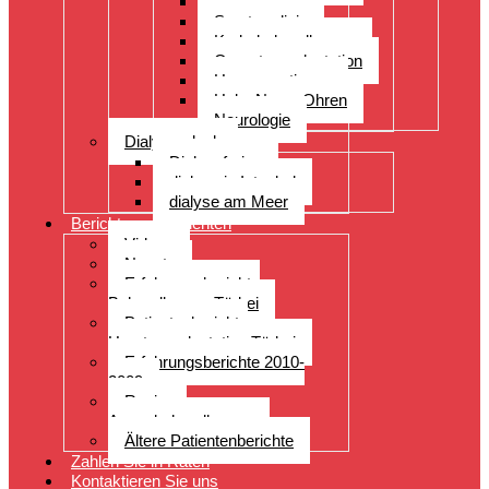
Orthopädie
Sportmedizin
Krebsbehandlungen
Organtransplantation
Herzoperationen
Hals, Nase, Ohren
Neurologie
Dialyseurlaub
Dialyseferien
dialyse in Istanbul
dialyse am Meer
Berichte von Patienten
Videos
Neuste
Erfahrungsberichte
Behandlungen Türkei
Patientenberichte
Haartransplantation Türkei
Erfahrungsberichte 2010-
2009
Reviews
Augenbehandlungen
Ältere Patientenberichte
Zahlen Sie in Raten
Kontaktieren Sie uns