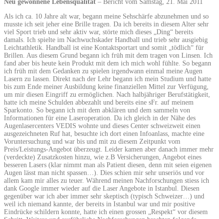
Neu gewonnene Lebensqualität
– Bericht vom Samstag, 21. Mai 2011
Als ich ca. 10 Jahre alt war, begann meine Sehschärfe abzunehmen und so
musste ich seit jeher eine Brille tragen. Da ich bereits in diesem Alter sehr
viel Sport trieb und sehr aktiv war, störte mich dieses „Ding“ bereits
damals. Ich spielte im Nachwuchskader Handball und trieb sehr ausgiebig
Leichtathletik. Handball ist eine Kontaktsportart und somit „tödlich“ für
Brillen. Aus diesem Grund begann ich früh mit dem tragen von Linsen. Ich
fand aber bis heute kein Produkt mit dem ich mich wohl fühlte. So begann
ich früh mit dem Gedanken zu spielen irgendwann einmal meine Augen
Lasern zu lassen. Direkt nach der Lehr begann ich mein Studium und hatte
bis zum Ende meiner Ausbildung keine finanziellen Mittel zur Verfügung,
um mir diesen Eingriff zu ermöglichen. Nach halbjähriger Berufstätigkeit,
hatte ich meine Schulden abbezahlt und bereits eine sFr. auf meinem
Sparkonto. So begann ich mit dem abklären und dem sammeln von
Informationen für eine Laseroperation. Da ich gleich in der Nähe des
Augenlasercenters VEDIS wohnte und dieses Center schweizweit einen
ausgezeichneten Ruf hat, besuchte ich dort einen Infoanlass, machte eine
Voruntersuchung und war bis und mit zu diesem Zeitpunkt vom
Preis/Leistungs-Angebot überzeugt. Leider kamen aber danach immer mehr
(verdeckte) Zusatzkosten hinzu, wie z.B Versicherungen, Angebot eines
besseren Lasers (klar nimmt man als Patient diesen, denn mit seien eigenen
Augen lässt man nicht spassen…). Dies schien mir sehr unseriös und vor
allem kam mir alles zu teuer. Während meinen Nachforschungen stiess ich
dank Google immer wieder auf die Laser Angebote in Istanbul. Diesen
gegenüber war ich aber immer sehr skeptisch (typisch Schweizer…) und
weil ich niemand kannte, der bereits in Istanbul war und mir positive
Eindrücke schildern konnte, hatte ich einen grossen „Respekt“ vor diesem