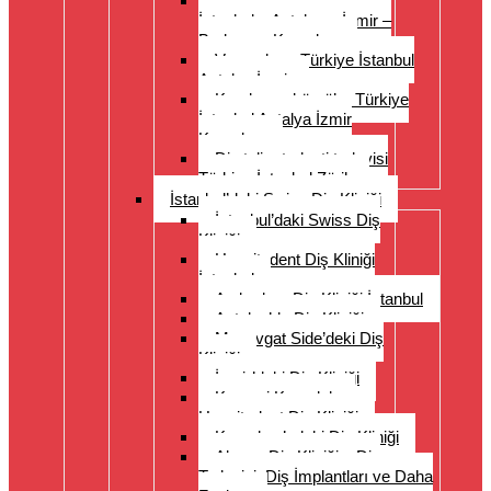
Diş protezleri Türkiye –
İstanbul – Antalya – İzmir –
Bodrum – Kuşadası
Veneerler – Türkiye İstanbul
Antalya İzmir
Kronlar ve köprüler Türkiye
İstanbul Antalya İzmir
Kuşadası
Diş teli ortodonti tedavisi
Türkiye İstanbul Zürih
İstanbul’daki Swiss Diş Kliniği
İstanbul’daki Swiss Diş
Kliniği
Hospitadent Diş Kliniği
İstanbul
Acıbadem Diş Kliniği İstanbul
Antalya’da Diş Kliniği
Manavgat Side’deki Diş
Kliniği
İzmir’deki Diş Kliniği
Kayseri Kapadokya
Hospitadent Diş Kliniği
Kuşadası’ndaki Diş Kliniği
Alanya Diş Kliniği – Diş
Tedavisi, Diş İmplantları ve Daha