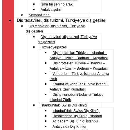
İzmir bir şehir olarak
Antalya şehri
Seyahat tarihi
Diş tedavileri, diş turizmi, Türkiye’ye diş gezileri
Diş tedavileri, diş turizmi, Türkiye’ye
diş gezileri
Diş tedavileri, diş turizmi, Türkiye’ye
diş gezileri
Hizmet yelpazesi
Diş implantları Türkiye – İstanbul –
Antalya – İzmir – Bodrum – Kuşadası
Diş protezleri Türkiye – İstanbul –
Antalya – İzmir – Bodrum – Kuşadası
Veneerler – Türkiye İstanbul Antalya
İzmir
Kronlar ve köprüler Türkiye İstanbul
Antalya İzmir Kuşadası
Diş teli ortodonti tedavisi Türkiye
İstanbul Zürih
İstanbul’daki Swiss Diş Kliniği
İstanbul’daki Swiss Diş Kliniği
Hospitadent Diş Kliniği İstanbul
Acıbadem Diş Kliniği İstanbul
Antalya’da Diş Kliniği