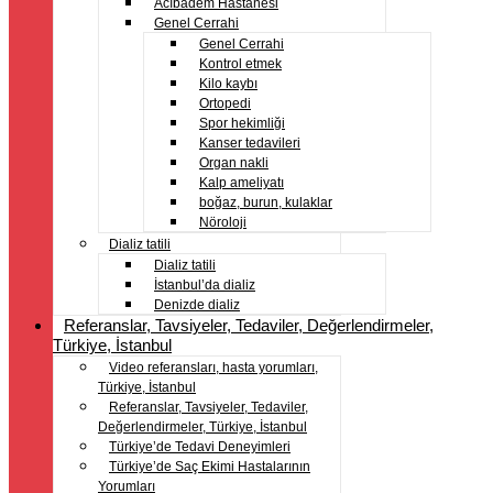
Acıbadem Hastanesi
Genel Cerrahi
Genel Cerrahi
Kontrol etmek
Kilo kaybı
Ortopedi
Spor hekimliği
Kanser tedavileri
Organ nakli
Kalp ameliyatı
boğaz, burun, kulaklar
Nöroloji
Dializ tatili
Dializ tatili
İstanbul’da dializ
Denizde dializ
Referanslar, Tavsiyeler, Tedaviler, Değerlendirmeler,
Türkiye, İstanbul
Video referansları, hasta yorumları,
Türkiye, İstanbul
Referanslar, Tavsiyeler, Tedaviler,
Değerlendirmeler, Türkiye, İstanbul
Türkiye’de Tedavi Deneyimleri
Türkiye’de Saç Ekimi Hastalarının
Yorumları