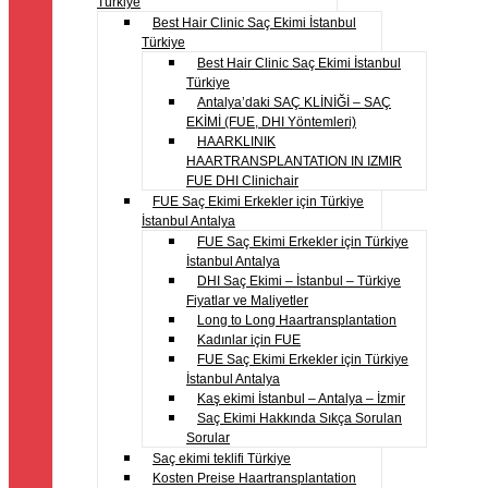
Türkiye
Best Hair Clinic Saç Ekimi İstanbul
Türkiye
Best Hair Clinic Saç Ekimi İstanbul
Türkiye
Antalya’daki SAÇ KLİNİĞİ – SAÇ
EKİMİ (FUE, DHI Yöntemleri)
HAARKLINIK
HAARTRANSPLANTATION IN IZMIR
FUE DHI Clinichair
FUE Saç Ekimi Erkekler için Türkiye
İstanbul Antalya
FUE Saç Ekimi Erkekler için Türkiye
İstanbul Antalya
DHI Saç Ekimi – İstanbul – Türkiye
Fiyatlar ve Maliyetler
Long to Long Haartransplantation
Kadınlar için FUE
FUE Saç Ekimi Erkekler için Türkiye
İstanbul Antalya
Kaş ekimi İstanbul – Antalya – İzmir
Saç Ekimi Hakkında Sıkça Sorulan
Sorular
Saç ekimi teklifi Türkiye
Kosten Preise Haartransplantation