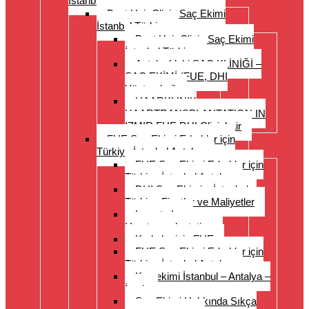
İstanbul Türkiye
Best Hair Clinic Saç Ekimi
İstanbul Türkiye
Best Hair Clinic Saç Ekimi
İstanbul Türkiye
Antalya’daki SAÇ KLİNİĞİ –
SAÇ EKİMİ (FUE, DHI
Yöntemleri)
HAARKLINIK
HAARTRANSPLANTATION IN
IZMIR FUE DHI Clinichair
FUE Saç Ekimi Erkekler için
Türkiye İstanbul Antalya
FUE Saç Ekimi Erkekler için
Türkiye İstanbul Antalya
DHI Saç Ekimi – İstanbul –
Türkiye Fiyatlar ve Maliyetler
Long to Long
Haartransplantation
Kadınlar için FUE
FUE Saç Ekimi Erkekler için
Türkiye İstanbul Antalya
Kaş ekimi İstanbul – Antalya –
İzmir
Saç Ekimi Hakkında Sıkça