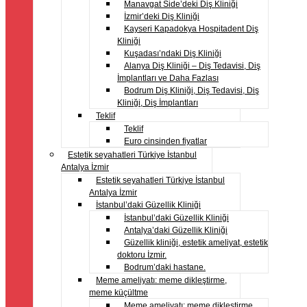
Manavgat Side’deki Diş Kliniği
İzmir’deki Diş Kliniği
Kayseri Kapadokya Hospitadent Diş
Kliniği
Kuşadası’ndaki Diş Kliniği
Alanya Diş Kliniği – Diş Tedavisi, Diş
İmplantları ve Daha Fazlası
Bodrum Diş Kliniği, Diş Tedavisi, Diş
Kliniği, Diş İmplantları
Teklif
Teklif
Euro cinsinden fiyatlar
Estetik seyahatleri Türkiye İstanbul
Antalya İzmir
Estetik seyahatleri Türkiye İstanbul
Antalya İzmir
İstanbul’daki Güzellik Kliniği
İstanbul’daki Güzellik Kliniği
Antalya’daki Güzellik Kliniği
Güzellik kliniği, estetik ameliyat, estetik
doktoru İzmir.
Bodrum’daki hastane.
Meme ameliyatı: meme dikleştirme,
meme küçültme
Meme ameliyatı: meme dikleştirme,