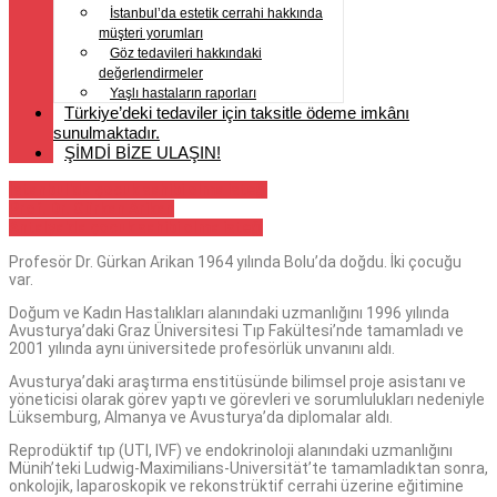
İstanbul’da estetik cerrahi hakkında
müşteri yorumları
Göz tedavileri hakkındaki
değerlendirmeler
Yaşlı hastaların raporları
Türkiye’deki tedaviler için taksitle ödeme imkânı
sunulmaktadır.
ŞİMDİ BİZE ULAŞIN!
İstanbul'da çocuk sahibi olma isteği
Prof. Dr. Gürkan Arikan
Antalya'da çocuk sahibi olma isteği
Profesör Dr. Gürkan Arikan 1964 yılında Bolu’da doğdu. İki çocuğu
var.
Doğum ve Kadın Hastalıkları alanındaki uzmanlığını 1996 yılında
Avusturya’daki Graz Üniversitesi Tıp Fakültesi’nde tamamladı ve
2001 yılında aynı üniversitede profesörlük unvanını aldı.
Avusturya’daki araştırma enstitüsünde bilimsel proje asistanı ve
yöneticisi olarak görev yaptı ve görevleri ve sorumlulukları nedeniyle
Lüksemburg, Almanya ve Avusturya’da diplomalar aldı.
Reprodüktif tıp (UTI, IVF) ve endokrinoloji alanındaki uzmanlığını
Münih’teki Ludwig-Maximilians-Universität’te tamamladıktan sonra,
onkolojik, laparoskopik ve rekonstrüktif cerrahi üzerine eğitimine