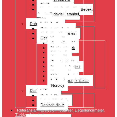
Teklif
Fiyatlar, Maliyetler, Tüp Bebek,
Kısırlık Tedavisi, İstanbul,
Türkiye
Daha ileri tedaviler
Daha ileri tedaviler
Acıbadem Hastanesi
Genel Cerrahi
Genel Cerrahi
Kontrol etmek
Kilo kaybı
Ortopedi
Spor hekimliği
Kanser tedavileri
Organ nakli
Kalp ameliyatı
boğaz, burun, kulaklar
Nöroloji
Dializ tatili
Dializ tatili
İstanbul’da dializ
Denizde dializ
Referanslar, Tavsiyeler, Tedaviler, Değerlendirmeler,
Türkiye, İstanbul