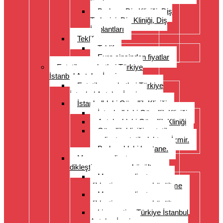
Fazlası
Bodrum Diş Kliniği, Diş
Tedavisi, Diş Kliniği, Diş
İmplantları
Teklif
Teklif
Euro cinsinden fiyatlar
Estetik seyahatleri Türkiye
İstanbul Antalya İzmir
Estetik seyahatleri Türkiye
İstanbul Antalya İzmir
İstanbul'daki Güzellik Kliniği
İstanbul’daki Güzellik Kliniği
Antalya’daki Güzellik Kliniği
Güzellik kliniği, estetik
ameliyat, estetik doktoru İzmir.
Bodrum’daki hastane.
Meme ameliyatı: meme
dikleştirme, meme küçültme
Meme ameliyatı: meme
dikleştirme, meme küçültme
Meme ameliyatı: meme
dikleştirme, meme küçültme
Liposuction Türkiye İstanbul
Antalya İzmir