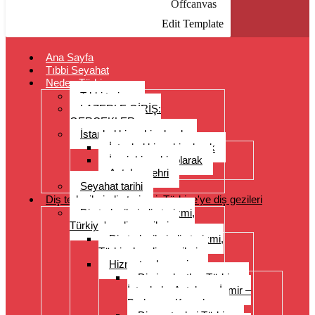
Offcanvas
Edit Template
Ana Sayfa
Tıbbi Seyahat
Neden Türkiye
Tıbbi turizm
LAZERLE GİRİŞ:
GERÇEKLER
İstanbul bir şehir olarak
İstanbul bir şehir olarak
İzmir bir şehir olarak
Antalya şehri
Seyahat tarihi
Diş tedavileri, diş turizmi, Türkiye'ye diş gezileri
Diş tedavileri, diş turizmi,
Türkiye'ye diş gezileri
Diş tedavileri, diş turizmi,
Türkiye’ye diş gezileri
Hizmet yelpazesi
Diş implantları Türkiye –
İstanbul – Antalya – İzmir –
Bodrum – Kuşadası