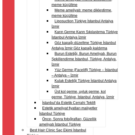
meme küçültme
Meme ameliyatı: meme dikleştirme,
meme küçültme
Liposuction Türkiye İstanbul Antalya
İzmir
Karın Germe Karın Sıkılaştırma Türkiye
İstanbul Antalya İzmir
Göz kapağı düzeltme Türkiye İstanbul
Antalya İzmir Göz kapağı kaldırma
Burun Estetiği, Burun Ameliyatı, Burun
Şekillendirme İstanbul, Türkiye, Antalya,
İzmir
Yüz Germe (Facelift) Türkiye – İstanbul
– Antalya – İzmir
Kulak Estetiği Türkiye İstanbul Antalya
İzmir
Üst kol germe, uyluk germe, kol
germe, Türkiye, İstanbul, Antalya, İzmir
İstanbul’da Estetik Cerrahi Teklifi
Estetik ameliyat fiyatları maliyetler
İstanbul Türkiye
Önce- Sonra fotoğrafları, Güzellik
ameliyatı İstanbul Türkiye
Best Hair Clinic Saç Ekimi İstanbul