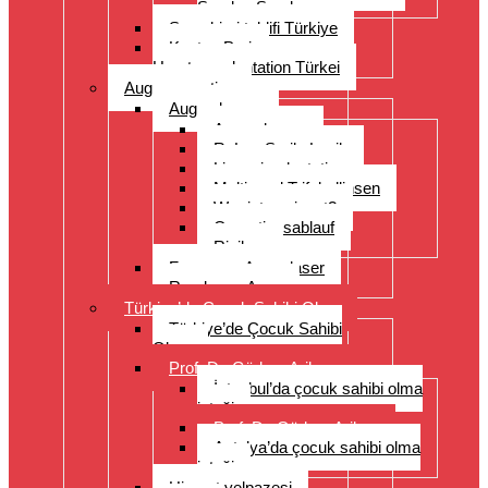
Sorulan Sorular
Saç ekimi teklifi Türkiye
Kosten Preise
Haartransplantation Türkei
Augenoperation
Augen lasern
Augen lasern
ReLex Smile Lasik
Linsenimplantation
Multi- und Trifokallinsen
Wer ist geeignet?
Operationsablauf
Risiken
Fragen zu Augenlaser
Rund ums Auge
Türkiye’de Çocuk Sahibi Olma
Türkiye’de Çocuk Sahibi
Olma
Prof. Dr. Gürkan Arikan
İstanbul’da çocuk sahibi olma
isteği
Prof. Dr. Gürkan Arikan
Antalya’da çocuk sahibi olma
isteği
Hizmet yelpazesi