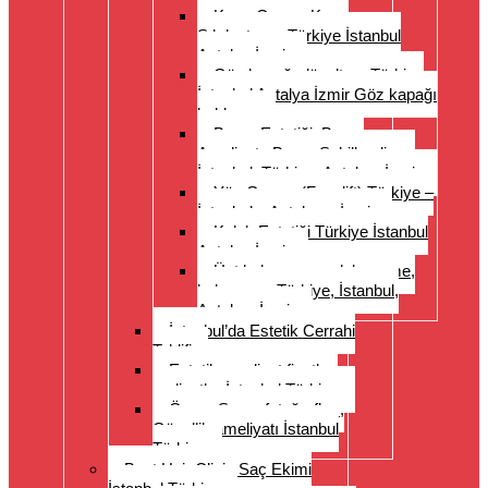
Karın Germe Karın
Sıkılaştırma Türkiye İstanbul
Antalya İzmir
Göz kapağı düzeltme Türkiye
İstanbul Antalya İzmir Göz kapağı
kaldırma
Burun Estetiği, Burun
Ameliyatı, Burun Şekillendirme
İstanbul, Türkiye, Antalya, İzmir
Yüz Germe (Facelift) Türkiye –
İstanbul – Antalya – İzmir
Kulak Estetiği Türkiye İstanbul
Antalya İzmir
Üst kol germe, uyluk germe,
kol germe, Türkiye, İstanbul,
Antalya, İzmir
İstanbul’da Estetik Cerrahi
Teklifi
Estetik ameliyat fiyatları
maliyetler İstanbul Türkiye
Önce- Sonra fotoğrafları,
Güzellik ameliyatı İstanbul
Türkiye
Best Hair Clinic Saç Ekimi