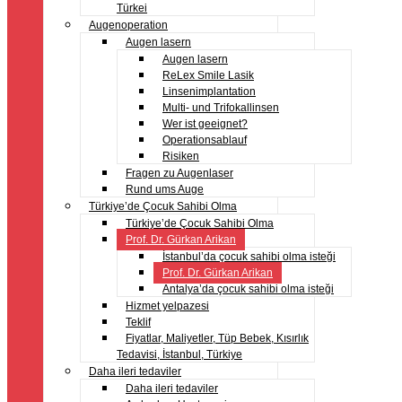
Türkei
Augenoperation
Augen lasern
Augen lasern
ReLex Smile Lasik
Linsenimplantation
Multi- und Trifokallinsen
Wer ist geeignet?
Operationsablauf
Risiken
Fragen zu Augenlaser
Rund ums Auge
Türkiye’de Çocuk Sahibi Olma
Türkiye’de Çocuk Sahibi Olma
Prof. Dr. Gürkan Arikan
İstanbul’da çocuk sahibi olma isteği
Prof. Dr. Gürkan Arikan
Antalya’da çocuk sahibi olma isteği
Hizmet yelpazesi
Teklif
Fiyatlar, Maliyetler, Tüp Bebek, Kısırlık
Tedavisi, İstanbul, Türkiye
Daha ileri tedaviler
Daha ileri tedaviler