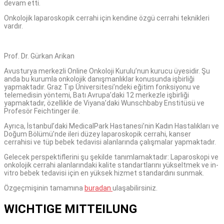
devam etti.
Onkolojik laparoskopik cerrahi için kendine özgü cerrahi teknikleri
vardır.
Prof. Dr. Gürkan Arikan
Avusturya merkezli Online Onkoloji Kurulu’nun kurucu üyesidir. Şu
anda bu kurumla onkolojik danışmanlıklar konusunda işbirliği
yapmaktadır. Graz Tıp Üniversitesi’ndeki eğitim fonksiyonu ve
telemedisin yöntemi, Batı Avrupa’daki 12 merkezle işbirliği
yapmaktadır, özellikle de Viyana’daki Wunschbaby Enstitüsü ve
Profesör Feichtinger ile.
Ayrıca, İstanbul’daki MedicalPark Hastanesi’nin Kadın Hastalıkları ve
Doğum Bölümü’nde ileri düzey laparoskopik cerrahi, kanser
cerrahisi ve tüp bebek tedavisi alanlarında çalışmalar yapmaktadır.
Gelecek perspektiflerini şu şekilde tanımlamaktadır: Laparoskopi ve
onkolojik cerrahi alanlarındaki kalite standartlarını yükseltmek ve in-
vitro bebek tedavisi için en yüksek hizmet standardını sunmak.
Özgeçmişinin tamamına
buradan
ulaşabilirsiniz.
WICHTIGE MITTEILUNG