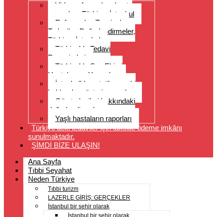
Video referansları, hasta
yorumları, Türkiye, İstanbul
Referanslar, Tavsiyeler,
Tedaviler, Değerlendirmeler,
Türkiye, İstanbul
Türkiye’de Tedavi
Deneyimleri
Türkiye’de Saç Ekimi
Hastalarının Yorumları
İstanbul’da estetik cerrahi
hakkında müşteri yorumları
Göz tedavileri hakkındaki
değerlendirmeler
Yaşlı hastaların raporları
Türkiye’deki tedaviler için taksitle ödeme imkânı
sunulmaktadır.
ŞİMDİ BİZE ULAŞIN!
Ana Sayfa
Tıbbi Seyahat
Neden Türkiye
Tıbbi turizm
LAZERLE GİRİŞ: GERÇEKLER
İstanbul bir şehir olarak
İstanbul bir şehir olarak