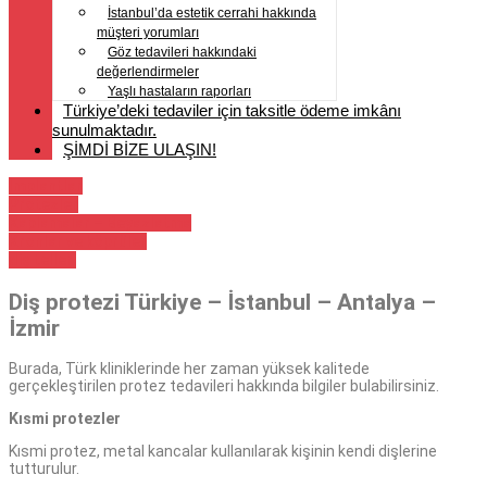
İstanbul’da estetik cerrahi hakkında
müşteri yorumları
Göz tedavileri hakkındaki
değerlendirmeler
Yaşlı hastaların raporları
Türkiye’deki tedaviler için taksitle ödeme imkânı
sunulmaktadır.
ŞİMDİ BİZE ULAŞIN!
İmplantlar
Protezler
Kaplamalar – Beyazlatma
Kronlar ve köprüler
diş telleri
Diş protezi Türkiye – İstanbul – Antalya –
İzmir
Burada, Türk kliniklerinde her zaman yüksek kalitede
gerçekleştirilen protez tedavileri hakkında bilgiler bulabilirsiniz.
Kısmi protezler
Kısmi protez, metal kancalar kullanılarak kişinin kendi dişlerine
tutturulur.