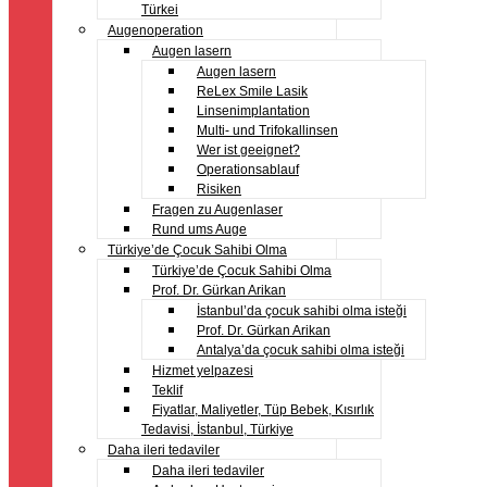
Türkei
Augenoperation
Augen lasern
Augen lasern
ReLex Smile Lasik
Linsenimplantation
Multi- und Trifokallinsen
Wer ist geeignet?
Operationsablauf
Risiken
Fragen zu Augenlaser
Rund ums Auge
Türkiye’de Çocuk Sahibi Olma
Türkiye’de Çocuk Sahibi Olma
Prof. Dr. Gürkan Arikan
İstanbul’da çocuk sahibi olma isteği
Prof. Dr. Gürkan Arikan
Antalya’da çocuk sahibi olma isteği
Hizmet yelpazesi
Teklif
Fiyatlar, Maliyetler, Tüp Bebek, Kısırlık
Tedavisi, İstanbul, Türkiye
Daha ileri tedaviler
Daha ileri tedaviler