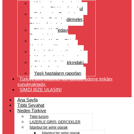
Video referansları, hasta
yorumları, Türkiye, İstanbul
Referanslar, Tavsiyeler,
Tedaviler, Değerlendirmeler,
Türkiye, İstanbul
Türkiye’de Tedavi
Deneyimleri
Türkiye’de Saç Ekimi
Hastalarının Yorumları
İstanbul’da estetik cerrahi
hakkında müşteri yorumları
Göz tedavileri hakkındaki
değerlendirmeler
Yaşlı hastaların raporları
Türkiye’deki tedaviler için taksitle ödeme imkânı
sunulmaktadır.
ŞİMDİ BİZE ULAŞIN!
Ana Sayfa
Tıbbi Seyahat
Neden Türkiye
Tıbbi turizm
LAZERLE GİRİŞ: GERÇEKLER
İstanbul bir şehir olarak
İstanbul bir şehir olarak