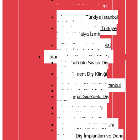
Diş protezleri Türkiye –
İstanbul – Antalya – İzmir –
Bodrum – Kuşadası
Veneerler – Türkiye İstanbul
Antalya İzmir
Kronlar ve köprüler Türkiye
İstanbul Antalya İzmir
Kuşadası
Diş teli ortodonti tedavisi
Türkiye İstanbul Zürih
İstanbul’daki Swiss Diş Kliniği
İstanbul’daki Swiss Diş
Kliniği
Hospitadent Diş Kliniği
İstanbul
Acıbadem Diş Kliniği İstanbul
Antalya’da Diş Kliniği
Manavgat Side’deki Diş
Kliniği
İzmir’deki Diş Kliniği
Kayseri Kapadokya
Hospitadent Diş Kliniği
Kuşadası’ndaki Diş Kliniği
Alanya Diş Kliniği – Diş
Tedavisi, Diş İmplantları ve Daha