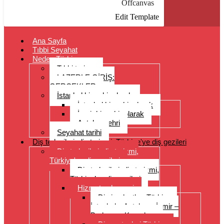
Offcanvas
Edit Template
Ana Sayfa
Tıbbi Seyahat
Neden Türkiye
Tıbbi turizm
LAZERLE GİRİŞ:
GERÇEKLER
İstanbul bir şehir olarak
İstanbul bir şehir olarak
İzmir bir şehir olarak
Antalya şehri
Seyahat tarihi
Diş tedavileri, diş turizmi, Türkiye'ye diş gezileri
Diş tedavileri, diş turizmi,
Türkiye'ye diş gezileri
Diş tedavileri, diş turizmi,
Türkiye’ye diş gezileri
Hizmet yelpazesi
Diş implantları Türkiye –
İstanbul – Antalya – İzmir –
Bodrum – Kuşadası