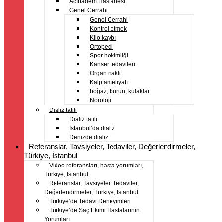
Acıbadem Hastanesi
Genel Cerrahi
Genel Cerrahi
Kontrol etmek
Kilo kaybı
Ortopedi
Spor hekimliği
Kanser tedavileri
Organ nakli
Kalp ameliyatı
boğaz, burun, kulaklar
Nöroloji
Dializ tatili
Dializ tatili
İstanbul’da dializ
Denizde dializ
Referanslar, Tavsiyeler, Tedaviler, Değerlendirmeler,
Türkiye, İstanbul
Video referansları, hasta yorumları,
Türkiye, İstanbul
Referanslar, Tavsiyeler, Tedaviler,
Değerlendirmeler, Türkiye, İstanbul
Türkiye’de Tedavi Deneyimleri
Türkiye’de Saç Ekimi Hastalarının
Yorumları