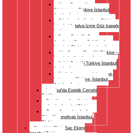
Karın Germe Karın
Sıkılaştırma Türkiye İstanbul
Antalya İzmir
Göz kapağı düzeltme Türkiye
İstanbul Antalya İzmir Göz kapağı
kaldırma
Burun Estetiği, Burun
Ameliyatı, Burun Şekillendirme
İstanbul, Türkiye, Antalya, İzmir
Yüz Germe (Facelift) Türkiye –
İstanbul – Antalya – İzmir
Kulak Estetiği Türkiye İstanbul
Antalya İzmir
Üst kol germe, uyluk germe,
kol germe, Türkiye, İstanbul,
Antalya, İzmir
İstanbul’da Estetik Cerrahi
Teklifi
Estetik ameliyat fiyatları
maliyetler İstanbul Türkiye
Önce- Sonra fotoğrafları,
Güzellik ameliyatı İstanbul
Türkiye
Best Hair Clinic Saç Ekimi