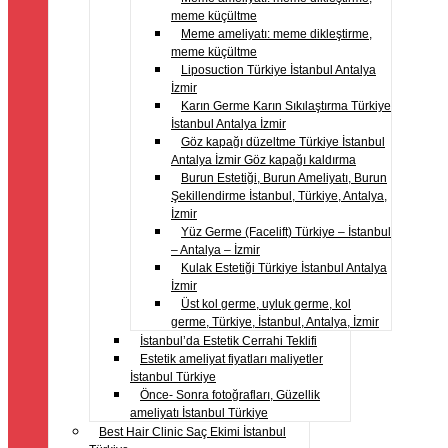
meme küçültme
Meme ameliyatı: meme dikleştirme,
meme küçültme
Liposuction Türkiye İstanbul Antalya
İzmir
Karın Germe Karın Sıkılaştırma Türkiye
İstanbul Antalya İzmir
Göz kapağı düzeltme Türkiye İstanbul
Antalya İzmir Göz kapağı kaldırma
Burun Estetiği, Burun Ameliyatı, Burun
Şekillendirme İstanbul, Türkiye, Antalya,
İzmir
Yüz Germe (Facelift) Türkiye – İstanbul
– Antalya – İzmir
Kulak Estetiği Türkiye İstanbul Antalya
İzmir
Üst kol germe, uyluk germe, kol
germe, Türkiye, İstanbul, Antalya, İzmir
İstanbul’da Estetik Cerrahi Teklifi
Estetik ameliyat fiyatları maliyetler
İstanbul Türkiye
Önce- Sonra fotoğrafları, Güzellik
ameliyatı İstanbul Türkiye
Best Hair Clinic Saç Ekimi İstanbul