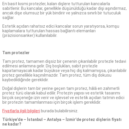
En basit kısmi protezler, kalan dişlere tutturulan kancalarla
sabitlenir. Bu kancalar, genellikle düşünüldüğü kadar dişi aşındırmaz,
ancak dişe olumsuz bir yük bindirir ve yalnızca sınırlı bir tutuculuk
sağlar.
Estetik açıdan rahatsız edici kancalar sorun yaratıyorsa, komşu
kaplamalara tutturulan hassas bağlantı elemanları
(präzisionsanker) kullanılabilir.
Tam protezler
Tam protez, tamamen dişsiz bir çenenin çıkarılabilir protezle tedavi
edilmesi anlamına gelir. Diş boşlukları, sabit protezle
kapatamayacak kadar büyükse veya hiç diş kalmamışsa, çıkarılabilir
protez genellikle kaçınılmazdır. Tam protez, tüm diş dokusu
kaybedildiğinde gereklidir.
Doğal dişlerin tam bir yerine geçen tam protez, hâlâ en zahmetli
protez türü olarak kabul edilir. Protezin yapısı ve estetik tasarımı
birçok seçeneğe izin verir ve işlevsel ve estetik açıdan tatmin edici
bir protezin tamamlanması için birçok işlem gereklidir.
Fiyatlarla ilgili bilgileri
burada bulabilirsiniz.
Türkiye’de – İstanbul – Antalya – İzmir’de protez dişlerin fiyatı
ne kadar?