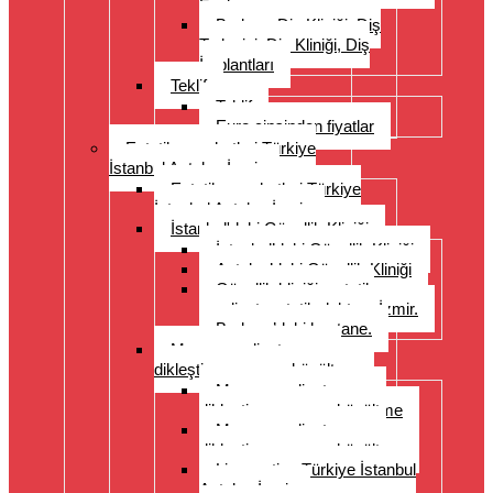
Fazlası
Bodrum Diş Kliniği, Diş
Tedavisi, Diş Kliniği, Diş
İmplantları
Teklif
Teklif
Euro cinsinden fiyatlar
Estetik seyahatleri Türkiye
İstanbul Antalya İzmir
Estetik seyahatleri Türkiye
İstanbul Antalya İzmir
İstanbul'daki Güzellik Kliniği
İstanbul’daki Güzellik Kliniği
Antalya’daki Güzellik Kliniği
Güzellik kliniği, estetik
ameliyat, estetik doktoru İzmir.
Bodrum’daki hastane.
Meme ameliyatı: meme
dikleştirme, meme küçültme
Meme ameliyatı: meme
dikleştirme, meme küçültme
Meme ameliyatı: meme
dikleştirme, meme küçültme
Liposuction Türkiye İstanbul
Antalya İzmir