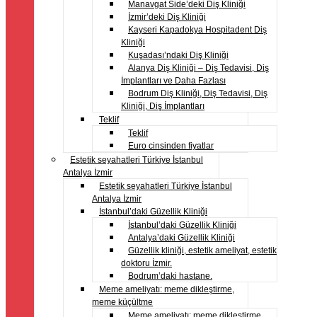
Manavgat Side’deki Diş Kliniği
İzmir’deki Diş Kliniği
Kayseri Kapadokya Hospitadent Diş
Kliniği
Kuşadası’ndaki Diş Kliniği
Alanya Diş Kliniği – Diş Tedavisi, Diş
İmplantları ve Daha Fazlası
Bodrum Diş Kliniği, Diş Tedavisi, Diş
Kliniği, Diş İmplantları
Teklif
Teklif
Euro cinsinden fiyatlar
Estetik seyahatleri Türkiye İstanbul
Antalya İzmir
Estetik seyahatleri Türkiye İstanbul
Antalya İzmir
İstanbul’daki Güzellik Kliniği
İstanbul’daki Güzellik Kliniği
Antalya’daki Güzellik Kliniği
Güzellik kliniği, estetik ameliyat, estetik
doktoru İzmir.
Bodrum’daki hastane.
Meme ameliyatı: meme dikleştirme,
meme küçültme
Meme ameliyatı: meme dikleştirme,