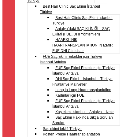
Türkiye
Best Hair Clinic Saç Ekimi İstanbul
Türkiye
Best Hair Clinic Saç Ekimi İstanbul
Türkiye
Antalya’daki SAÇ KLİNİĞİ – SAÇ
EKİMİ (FUE, DHI Yöntemleri)
HAARKLINIK
HAARTRANSPLANTATION IN IZMIR
FUE DHI Clinichair
FUE Saç Ekimi Erkekler için Türkiye
İstanbul Antalya
FUE Saç Ekimi Erkekler için Türkiye
İstanbul Antalya
DHI Saç Ekimi – İstanbul – Türkiye
Fiyatlar ve Maliyetler
Long to Long Haartransplantation
Kadınlar için FUE
FUE Saç Ekimi Erkekler için Türkiye
İstanbul Antalya
Kaş ekimi İstanbul – Antalya – İzmir
Saç Ekimi Hakkında Sıkça Sorulan
Sorular
Saç ekimi teklifi Türkiye
Kosten Preise Haartransplantation