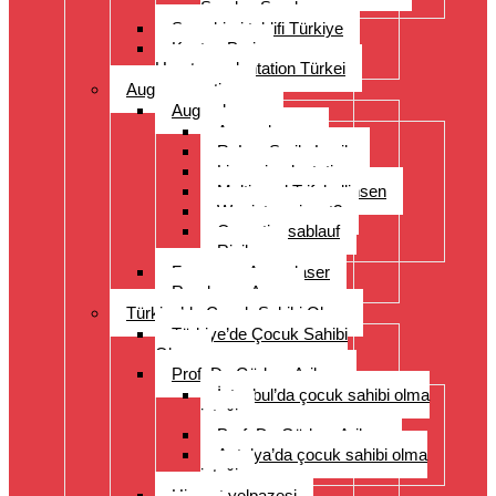
Sorulan Sorular
Saç ekimi teklifi Türkiye
Kosten Preise
Haartransplantation Türkei
Augenoperation
Augen lasern
Augen lasern
ReLex Smile Lasik
Linsenimplantation
Multi- und Trifokallinsen
Wer ist geeignet?
Operationsablauf
Risiken
Fragen zu Augenlaser
Rund ums Auge
Türkiye’de Çocuk Sahibi Olma
Türkiye’de Çocuk Sahibi
Olma
Prof. Dr. Gürkan Arikan
İstanbul’da çocuk sahibi olma
isteği
Prof. Dr. Gürkan Arikan
Antalya’da çocuk sahibi olma
isteği
Hizmet yelpazesi