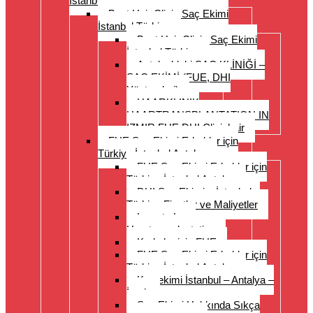
İstanbul Türkiye
Best Hair Clinic Saç Ekimi
İstanbul Türkiye
Best Hair Clinic Saç Ekimi
İstanbul Türkiye
Antalya’daki SAÇ KLİNİĞİ –
SAÇ EKİMİ (FUE, DHI
Yöntemleri)
HAARKLINIK
HAARTRANSPLANTATION IN
IZMIR FUE DHI Clinichair
FUE Saç Ekimi Erkekler için
Türkiye İstanbul Antalya
FUE Saç Ekimi Erkekler için
Türkiye İstanbul Antalya
DHI Saç Ekimi – İstanbul –
Türkiye Fiyatlar ve Maliyetler
Long to Long
Haartransplantation
Kadınlar için FUE
FUE Saç Ekimi Erkekler için
Türkiye İstanbul Antalya
Kaş ekimi İstanbul – Antalya –
İzmir
Saç Ekimi Hakkında Sıkça