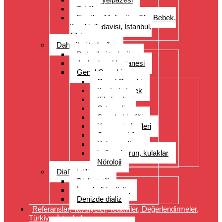
Teklif
Fiyatlar, Maliyetler, Tüp Bebek,
Kısırlık Tedavisi, İstanbul,
Türkiye
Daha ileri tedaviler
Daha ileri tedaviler
Acıbadem Hastanesi
Genel Cerrahi
Genel Cerrahi
Kontrol etmek
Kilo kaybı
Ortopedi
Spor hekimliği
Kanser tedavileri
Organ nakli
Kalp ameliyatı
boğaz, burun, kulaklar
Nöroloji
Dializ tatili
Dializ tatili
İstanbul’da dializ
Denizde dializ
Referanslar, Tavsiyeler, Tedaviler, Değerlendirmeler,
Türkiye, İstanbul