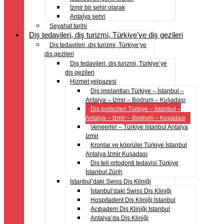
İzmir bir şehir olarak
Antalya şehri
Seyahat tarihi
Diş tedavileri, diş turizmi, Türkiye’ye diş gezileri
Diş tedavileri, diş turizmi, Türkiye’ye
diş gezileri
Diş tedavileri, diş turizmi, Türkiye’ye
diş gezileri
Hizmet yelpazesi
Diş implantları Türkiye – İstanbul –
Antalya – İzmir – Bodrum – Kuşadası
Diş protezleri Türkiye – İstanbul –
Antalya – İzmir – Bodrum – Kuşadası
Veneerler – Türkiye İstanbul Antalya
İzmir
Kronlar ve köprüler Türkiye İstanbul
Antalya İzmir Kuşadası
Diş teli ortodonti tedavisi Türkiye
İstanbul Zürih
İstanbul’daki Swiss Diş Kliniği
İstanbul’daki Swiss Diş Kliniği
Hospitadent Diş Kliniği İstanbul
Acıbadem Diş Kliniği İstanbul
Antalya’da Diş Kliniği