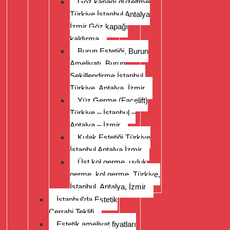
Göz kapağı düzeltme
Türkiye İstanbul Antalya
İzmir Göz kapağı
kaldırma
Burun Estetiği, Burun
Ameliyatı, Burun
Şekillendirme İstanbul,
Türkiye, Antalya, İzmir
Yüz Germe (Facelift)
Türkiye – İstanbul –
Antalya – İzmir
Kulak Estetiği Türkiye
İstanbul Antalya İzmir
Üst kol germe, uyluk
germe, kol germe, Türkiye,
İstanbul, Antalya, İzmir
İstanbul’da Estetik
Cerrahi Teklifi
Estetik ameliyat fiyatları