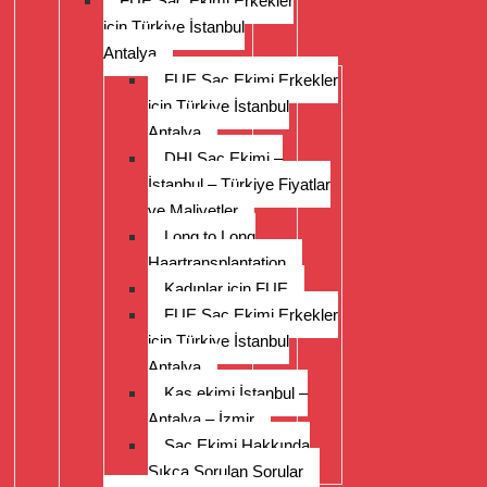
FUE Saç Ekimi Erkekler
için Türkiye İstanbul
Antalya
FUE Saç Ekimi Erkekler
için Türkiye İstanbul
Antalya
DHI Saç Ekimi –
İstanbul – Türkiye Fiyatlar
ve Maliyetler
Long to Long
Haartransplantation
Kadınlar için FUE
FUE Saç Ekimi Erkekler
için Türkiye İstanbul
Antalya
Kaş ekimi İstanbul –
Antalya – İzmir
Saç Ekimi Hakkında
Sıkça Sorulan Sorular