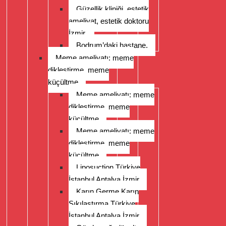
Güzellik kliniği, estetik
ameliyat, estetik doktoru
İzmir.
Bodrum’daki hastane.
Meme ameliyatı: meme
dikleştirme, meme
küçültme
Meme ameliyatı: meme
dikleştirme, meme
küçültme
Meme ameliyatı: meme
dikleştirme, meme
küçültme
Liposuction Türkiye
İstanbul Antalya İzmir
Karın Germe Karın
Sıkılaştırma Türkiye
İstanbul Antalya İzmir