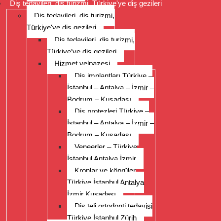
Diş tedavileri, diş turizmi, Türkiye'ye diş gezileri
Diş tedavileri, diş turizmi,
Türkiye'ye diş gezileri
Diş tedavileri, diş turizmi,
Türkiye’ye diş gezileri
Hizmet yelpazesi
Diş implantları Türkiye –
İstanbul – Antalya – İzmir –
Bodrum – Kuşadası
Diş protezleri Türkiye –
İstanbul – Antalya – İzmir –
Bodrum – Kuşadası
Veneerler – Türkiye
İstanbul Antalya İzmir
Kronlar ve köprüler
Türkiye İstanbul Antalya
İzmir Kuşadası
Diş teli ortodonti tedavisi
Türkiye İstanbul Zürih