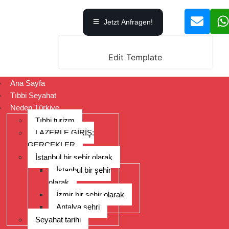
Jetzt Anfragen!
Edit Template
Ana Sayfa
Tıbbi Seyahat
Neden Türkiye
Tıbbi turizm
LAZERLE GİRİŞ:
GERÇEKLER
İstanbul bir şehir olarak
İstanbul bir şehir
olarak
İzmir bir şehir olarak
Antalya şehri
Seyahat tarihi