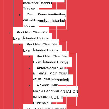
maliyetler İstanbul
Türkiye
Önce- Sonra fotoğrafları,
Güzellik ameliyatı İstanbul
Türkiye
Best Hair Clinic Saç
Ekimi İstanbul Türkiye
Best Hair Clinic Saç
Ekimi İstanbul Türkiye
Best Hair Clinic Saç
Ekimi İstanbul Türkiye
Antalya’daki SAÇ
KLİNİĞİ – SAÇ EKİMİ
(FUE, DHI Yöntemleri)
HAARKLINIK
HAARTRANSPLANTATION
IN IZMIR FUE DHI
Clinichair