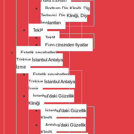
Daha Fazlası
Bodrum Diş Kliniği, Diş
Tedavisi, Diş Kliniği, Diş
İmplantları
Teklif
Teklif
Euro cinsinden fiyatlar
Estetik seyahatleri
Türkiye İstanbul Antalya
İzmir
Estetik seyahatleri
Türkiye İstanbul Antalya
İzmir
İstanbul'daki Güzellik
Kliniği
İstanbul’daki Güzellik
Kliniği
Antalya’daki Güzellik
Kliniği