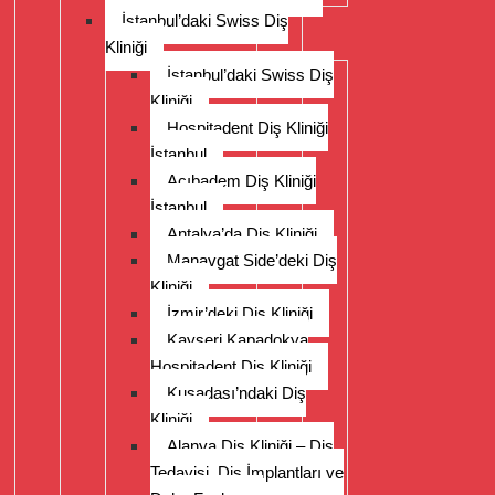
İstanbul’daki Swiss Diş
Kliniği
İstanbul’daki Swiss Diş
Kliniği
Hospitadent Diş Kliniği
İstanbul
Acıbadem Diş Kliniği
İstanbul
Antalya’da Diş Kliniği
Manavgat Side’deki Diş
Kliniği
İzmir’deki Diş Kliniği
Kayseri Kapadokya
Hospitadent Diş Kliniği
Kuşadası’ndaki Diş
Kliniği
Alanya Diş Kliniği – Diş
Tedavisi, Diş İmplantları ve