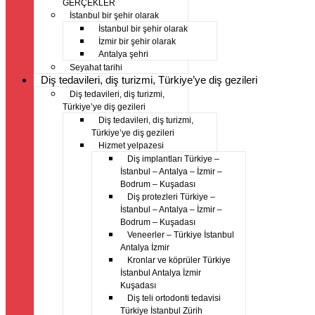
GERÇEKLER
İstanbul bir şehir olarak
İstanbul bir şehir olarak
İzmir bir şehir olarak
Antalya şehri
Seyahat tarihi
Diş tedavileri, diş turizmi, Türkiye’ye diş gezileri
Diş tedavileri, diş turizmi,
Türkiye’ye diş gezileri
Diş tedavileri, diş turizmi,
Türkiye’ye diş gezileri
Hizmet yelpazesi
Diş implantları Türkiye –
İstanbul – Antalya – İzmir –
Bodrum – Kuşadası
Diş protezleri Türkiye –
İstanbul – Antalya – İzmir –
Bodrum – Kuşadası
Veneerler – Türkiye İstanbul
Antalya İzmir
Kronlar ve köprüler Türkiye
İstanbul Antalya İzmir
Kuşadası
Diş teli ortodonti tedavisi
Türkiye İstanbul Zürih