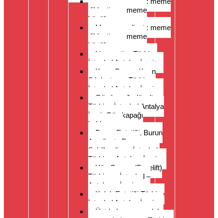
Meme ameliyatı: meme
dikleştirme, meme
küçültme
Meme ameliyatı: meme
dikleştirme, meme
küçültme
Liposuction Türkiye
İstanbul Antalya İzmir
Karın Germe Karın
Sıkılaştırma Türkiye
İstanbul Antalya İzmir
Göz kapağı düzeltme
Türkiye İstanbul Antalya
İzmir Göz kapağı
kaldırma
Burun Estetiği, Burun
Ameliyatı, Burun
Şekillendirme İstanbul,
Türkiye, Antalya, İzmir
Yüz Germe (Facelift)
Türkiye – İstanbul –
Antalya – İzmir
Kulak Estetiği Türkiye
İstanbul Antalya İzmir
Üst kol germe, uyluk