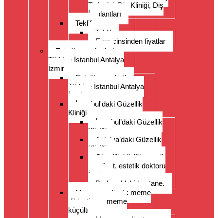
Tedavisi, Diş Kliniği, Diş
İmplantları
Teklif
Teklif
Euro cinsinden fiyatlar
Estetik seyahatleri
Türkiye İstanbul Antalya
İzmir
Estetik seyahatleri
Türkiye İstanbul Antalya
İzmir
İstanbul'daki Güzellik
Kliniği
İstanbul’daki Güzellik
Kliniği
Antalya’daki Güzellik
Kliniği
Güzellik kliniği, estetik
ameliyat, estetik doktoru
İzmir.
Bodrum’daki hastane.
Meme ameliyatı: meme
dikleştirme, meme
küçültme