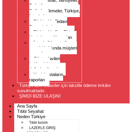
Referanslar, Tavsiyeler,
Tedaviler,
Değerlendirmeler, Türkiye,
İstanbul
Türkiye’de Tedavi
Deneyimleri
Türkiye’de Saç Ekimi
Hastalarının Yorumları
İstanbul’da estetik
cerrahi hakkında müşteri
yorumları
Göz tedavileri
hakkındaki
değerlendirmeler
Yaşlı hastaların
raporları
Türkiye’deki tedaviler için taksitle ödeme imkânı
sunulmaktadır.
ŞİMDİ BİZE ULAŞIN!
Ana Sayfa
Tıbbi Seyahat
Neden Türkiye
Tıbbi turizm
LAZERLE GİRİŞ: