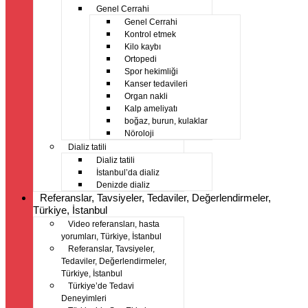
Genel Cerrahi
Genel Cerrahi
Kontrol etmek
Kilo kaybı
Ortopedi
Spor hekimliği
Kanser tedavileri
Organ nakli
Kalp ameliyatı
boğaz, burun, kulaklar
Nöroloji
Dializ tatili
Dializ tatili
İstanbul’da dializ
Denizde dializ
Referanslar, Tavsiyeler, Tedaviler, Değerlendirmeler,
Türkiye, İstanbul
Video referansları, hasta
yorumları, Türkiye, İstanbul
Referanslar, Tavsiyeler,
Tedaviler, Değerlendirmeler,
Türkiye, İstanbul
Türkiye’de Tedavi
Deneyimleri