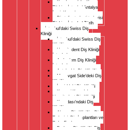
Kronlar ve köprüler
Türkiye İstanbul Antalya
İzmir Kuşadası
Diş teli ortodonti tedavisi
Türkiye İstanbul Zürih
İstanbul’daki Swiss Diş
Kliniği
İstanbul’daki Swiss Diş
Kliniği
Hospitadent Diş Kliniği
İstanbul
Acıbadem Diş Kliniği
İstanbul
Antalya’da Diş Kliniği
Manavgat Side’deki Diş
Kliniği
İzmir’deki Diş Kliniği
Kayseri Kapadokya
Hospitadent Diş Kliniği
Kuşadası’ndaki Diş
Kliniği
Alanya Diş Kliniği – Diş
Tedavisi, Diş İmplantları ve
Daha Fazlası
Bodrum Diş Kliniği, Diş