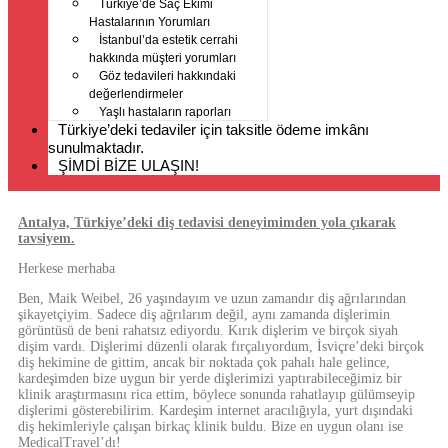
Türkiye’de Saç Ekimi
Hastalarının Yorumları
İstanbul’da estetik cerrahi
hakkında müşteri yorumları
Göz tedavileri hakkındaki
değerlendirmeler
Yaşlı hastaların raporları
Türkiye’deki tedaviler için taksitle ödeme imkânı
sunulmaktadır.
ŞİMDİ BİZE ULAŞIN!
Antalya, Türkiye’deki diş tedavisi deneyimimden yola çıkarak
tavsiyem.
Herkese merhaba
Ben, Maik Weibel, 26 yaşındayım ve uzun zamandır diş ağrılarından
şikayetçiyim. Sadece diş ağrılarım değil, aynı zamanda dişlerimin
görüntüsü de beni rahatsız ediyordu. Kırık dişlerim ve birçok siyah
dişim vardı. Dişlerimi düzenli olarak fırçalıyordum, İsviçre’deki birçok
diş hekimine de gittim, ancak bir noktada çok pahalı hale gelince,
kardeşimden bize uygun bir yerde dişlerimizi yaptırabileceğimiz bir
klinik araştırmasını rica ettim, böylece sonunda rahatlayıp gülümseyip
dişlerimi gösterebilirim. Kardeşim internet aracılığıyla, yurt dışındaki
diş hekimleriyle çalışan birkaç klinik buldu. Bize en uygun olanı ise
MedicalTravel’dı!