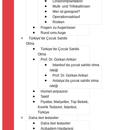
Linsenimplantation
Multi- und Trifokallinsen
Wer ist geeignet?
Operationsablauf
Risiken
Fragen zu Augenlaser
Rund ums Auge
Türkiye’de Çocuk Sahibi
Olma
Türkiye’de Çocuk Sahibi
Olma
Prof. Dr. Gürkan Arikan
İstanbul’da çocuk sahibi olma
isteği
Prof. Dr. Gürkan Arikan
Antalya’da çocuk sahibi olma
isteği
Hizmet yelpazesi
Teklif
Fiyatlar, Maliyetler, Tüp Bebek,
Kısırlık Tedavisi, İstanbul,
Türkiye
Daha ileri tedaviler
Daha ileri tedaviler
Acıbadem Hastanesi