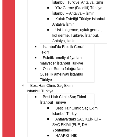
İstanbul, Türkiye, Antalya, İzmir
Yüz Germe (Facelift) Türkiye –
İstanbul – Antalya – İzmir
Kulak Estetiği Türkiye İstanbul
Antalya İzmir
Üst kol germe, uyluk germe,
kol germe, Türkiye, İstanbul,
Antalya, İzmir
İstanbul’da Estetik Cerrahi
Teklifi
Estetik ameliyat fiyatları
maliyetler İstanbul Türkiye
Önce- Sonra fotoğrafları,
Güzellik ameliyatı İstanbul
Türkiye
Best Hair Clinic Saç Ekimi
İstanbul Türkiye
Best Hair Clinic Saç Ekimi
İstanbul Türkiye
Best Hair Clinic Saç Ekimi
İstanbul Türkiye
Antalya’daki SAÇ KLİNİĞİ –
SAÇ EKİMİ (FUE, DHI
Yöntemleri)
HAARKLINIK