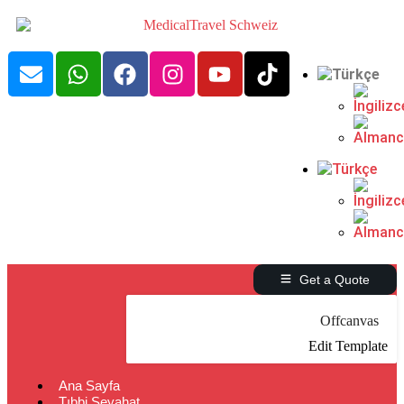
Get a Quote
Offcanvas
Edit Template
Ana Sayfa
Tıbbi Seyahat