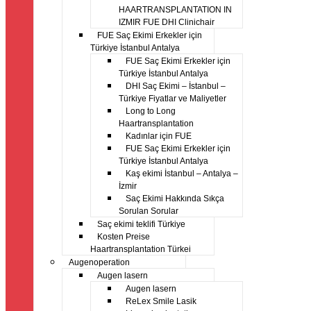
HAARTRANSPLANTATION IN
IZMIR FUE DHI Clinichair
FUE Saç Ekimi Erkekler için
Türkiye İstanbul Antalya
FUE Saç Ekimi Erkekler için
Türkiye İstanbul Antalya
DHI Saç Ekimi – İstanbul –
Türkiye Fiyatlar ve Maliyetler
Long to Long
Haartransplantation
Kadınlar için FUE
FUE Saç Ekimi Erkekler için
Türkiye İstanbul Antalya
Kaş ekimi İstanbul – Antalya –
İzmir
Saç Ekimi Hakkında Sıkça
Sorulan Sorular
Saç ekimi teklifi Türkiye
Kosten Preise
Haartransplantation Türkei
Augenoperation
Augen lasern
Augen lasern
ReLex Smile Lasik