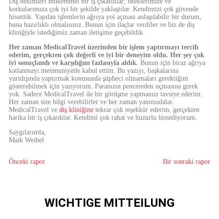
Diş hekimleri mükemmel bir iş çıkardılar; isteklerimize ve
korkularımıza çok iyi bir şekilde yaklaştılar. Kendimizi çok güvende
hissettik. Yapılan işlemlerin ağrıya yol açması anlaşılabilir bir durum,
buna hazırlıklı olmalısınız. Bunun için ilaçlar verdiler ve biz de diş
kliniğiyle istediğimiz zaman iletişime geçebildik.
Her zaman MedicalTravel üzerinden bir işlem yaptırmayı tercih
ederim, gerçekten çok değerli ve iyi bir deneyim oldu. Her şey çok
iyi sonuçlandı ve karşılığını fazlasıyla aldık.
Bunun için biraz ağrıya
katlanmayı memnuniyetle kabul ettim. Bu yazıyı, başkalarına
yurtdışında yaptırmak konusunda şüpheci olmamaları gerektiğini
gösterebilmek için yazıyorum. Paranızın pencereden uçmasına gerek
yok. Sadece MedicalTravel ile bir görüşme yapmanızı tavsiye ederim.
Her zaman size bilgi verebilirler ve her zaman yanınızdalar.
MedicalTravel ve
diş kliniğine
tekrar çok teşekkür ederim, gerçekten
harika bir iş çıkardılar. Kendimi çok rahat ve huzurlu hissediyorum.
Saygılarımla,
Maik Weibel
Önceki rapor
Bir sonraki rapor
WICHTIGE MITTEILUNG