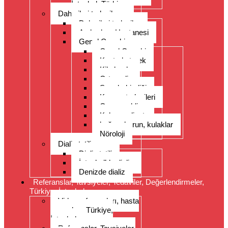
İstanbul, Türkiye
Daha ileri tedaviler
Daha ileri tedaviler
Acıbadem Hastanesi
Genel Cerrahi
Genel Cerrahi
Kontrol etmek
Kilo kaybı
Ortopedi
Spor hekimliği
Kanser tedavileri
Organ nakli
Kalp ameliyatı
boğaz, burun, kulaklar
Nöroloji
Dializ tatili
Dializ tatili
İstanbul’da dializ
Denizde dializ
Referanslar, Tavsiyeler, Tedaviler, Değerlendirmeler,
Türkiye, İstanbul
Video referansları, hasta
yorumları, Türkiye,
İstanbul