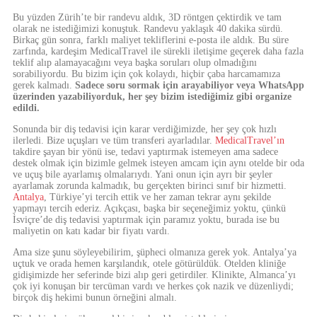
Bu yüzden Zürih’te bir randevu aldık, 3D röntgen çektirdik ve tam
olarak ne istediğimizi konuştuk. Randevu yaklaşık 40 dakika sürdü.
Birkaç gün sonra, farklı maliyet tekliflerini e-posta ile aldık. Bu süre
zarfında, kardeşim MedicalTravel ile sürekli iletişime geçerek daha fazla
teklif alıp alamayacağını veya başka soruları olup olmadığını
sorabiliyordu. Bu bizim için çok kolaydı, hiçbir çaba harcamamıza
gerek kalmadı.
Sadece soru sormak için arayabiliyor veya WhatsApp
üzerinden yazabiliyorduk, her şey bizim istediğimiz gibi organize
edildi.
Sonunda bir diş tedavisi için karar verdiğimizde, her şey çok hızlı
ilerledi. Bize uçuşları ve tüm transferi ayarladılar.
MedicalTravel’ın
takdire şayan bir yönü ise, tedavi yaptırmak istemeyen ama sadece
destek olmak için bizimle gelmek isteyen amcam için aynı otelde bir oda
ve uçuş bile ayarlamış olmalarıydı. Yani onun için ayrı bir şeyler
ayarlamak zorunda kalmadık, bu gerçekten birinci sınıf bir hizmetti.
Antalya
, Türkiye’yi tercih ettik ve her zaman tekrar aynı şekilde
yapmayı tercih ederiz. Açıkçası, başka bir seçeneğimiz yoktu, çünkü
İsviçre’de diş tedavisi yaptırmak için paramız yoktu, burada ise bu
maliyetin on katı kadar bir fiyatı vardı.
Ama size şunu söyleyebilirim, şüpheci olmanıza gerek yok. Antalya’ya
uçtuk ve orada hemen karşılandık, otele götürüldük. Otelden kliniğe
gidişimizde her seferinde bizi alıp geri getirdiler. Klinikte, Almanca’yı
çok iyi konuşan bir tercüman vardı ve herkes çok nazik ve düzenliydi;
birçok diş hekimi bunun örneğini almalı.