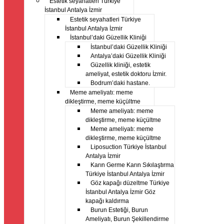
Estetik seyahatleri Türkiye
İstanbul Antalya İzmir
Estetik seyahatleri Türkiye
İstanbul Antalya İzmir
İstanbul’daki Güzellik Kliniği
İstanbul’daki Güzellik Kliniği
Antalya’daki Güzellik Kliniği
Güzellik kliniği, estetik
ameliyat, estetik doktoru İzmir.
Bodrum’daki hastane.
Meme ameliyatı: meme
dikleştirme, meme küçültme
Meme ameliyatı: meme
dikleştirme, meme küçültme
Meme ameliyatı: meme
dikleştirme, meme küçültme
Liposuction Türkiye İstanbul
Antalya İzmir
Karın Germe Karın Sıkılaştırma
Türkiye İstanbul Antalya İzmir
Göz kapağı düzeltme Türkiye
İstanbul Antalya İzmir Göz
kapağı kaldırma
Burun Estetiği, Burun
Ameliyatı, Burun Şekillendirme