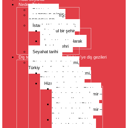
Neden Türkiye
Tıbbi turizm
LAZERLE GİRİŞ:
GERÇEKLER
İstanbul bir şehir olarak
İstanbul bir şehir
olarak
İzmir bir şehir olarak
Antalya şehri
Seyahat tarihi
Diş tedavileri, diş turizmi, Türkiye'ye diş gezileri
Diş tedavileri, diş turizmi,
Türkiye'ye diş gezileri
Diş tedavileri, diş turizmi,
Türkiye’ye diş gezileri
Hizmet yelpazesi
Diş implantları Türkiye –
İstanbul – Antalya – İzmir –
Bodrum – Kuşadası
Diş protezleri Türkiye –
İstanbul – Antalya – İzmir –
Bodrum – Kuşadası
Veneerler – Türkiye
İstanbul Antalya İzmir