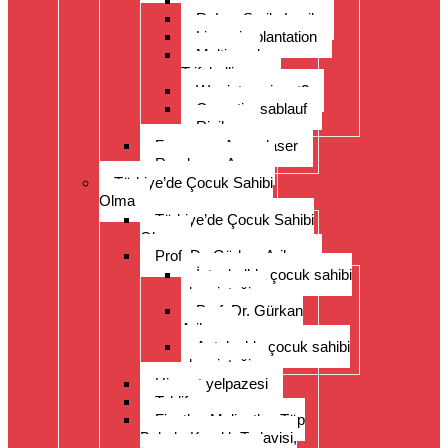
Augen lasern
ReLex Smile Lasik
Linsenimplantation
Multi- und
Trifokallinsen
Wer ist geeignet?
Operationsablauf
Risiken
Fragen zu Augenlaser
Rund ums Auge
Türkiye’de Çocuk Sahibi
Olma
Türkiye’de Çocuk Sahibi
Olma
Prof. Dr. Gürkan Arikan
İstanbul’da çocuk sahibi
olma isteği
Prof. Dr. Gürkan
Arikan
Antalya’da çocuk sahibi
olma isteği
Hizmet yelpazesi
Teklif
Fiyatlar, Maliyetler, Tüp
Bebek, Kısırlık Tedavisi,