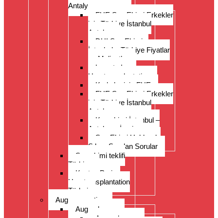
Antalya
FUE Saç Ekimi Erkekler
için Türkiye İstanbul
Antalya
DHI Saç Ekimi –
İstanbul – Türkiye Fiyatlar
ve Maliyetler
Long to Long
Haartransplantation
Kadınlar için FUE
FUE Saç Ekimi Erkekler
için Türkiye İstanbul
Antalya
Kaş ekimi İstanbul –
Antalya – İzmir
Saç Ekimi Hakkında
Sıkça Sorulan Sorular
Saç ekimi teklifi
Türkiye
Kosten Preise
Haartransplantation
Türkei
Augenoperation
Augen lasern