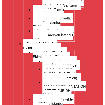
germe, kol germe, Türkiye,
İstanbul, Antalya, İzmir
İstanbul’da Estetik
Cerrahi Teklifi
Estetik ameliyat fiyatları
maliyetler İstanbul
Türkiye
Önce- Sonra fotoğrafları,
Güzellik ameliyatı İstanbul
Türkiye
Best Hair Clinic Saç
Ekimi İstanbul Türkiye
Best Hair Clinic Saç
Ekimi İstanbul Türkiye
Best Hair Clinic Saç
Ekimi İstanbul Türkiye
Antalya’daki SAÇ
KLİNİĞİ – SAÇ EKİMİ
(FUE, DHI Yöntemleri)
HAARKLINIK
HAARTRANSPLANTATION
IN IZMIR FUE DHI
Clinichair
FUE Saç Ekimi Erkekler
için Türkiye İstanbul