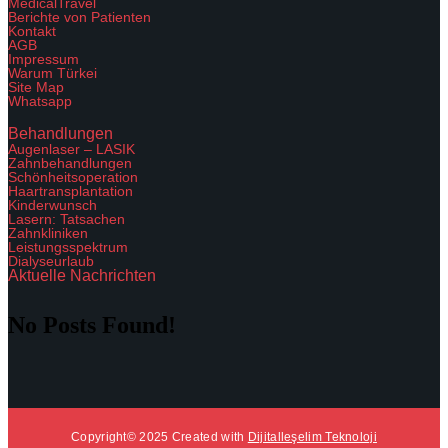
MedicalTravel
Berichte von Patienten
Kontakt
AGB
Impressum
Warum Türkei
Site Map
Whatsapp
Behandlungen
Augenlaser – LASIK
Zahnbehandlungen
Schönheitsoperation
Haartransplantation
Kinderwunsch
Lasern: Tatsachen
Zahnkliniken
Leistungsspektrum
Dialyseurlaub
Aktuelle Nachrichten
No Posts Found!
Copyright© 2025 Created with
Dijitalleşelim Teknoloji