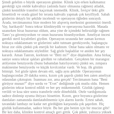
Şimdi gelelim o büyük operasyon gününe. Klinik için erken kalkmamız
gerektiği için otelde kahvaltıyı (aslında hazır olmasına rağmen) atladık,
çünkü kesinlikle transferi kaçırmak istemedik. Klinik, İsviçre’deki gibi
hissettirdi ve orada güzel bir terasta kahvaltı yapmak çok keyifliydi. Sabah
gözlerim detaylı bir şekilde incelendi ve operasyon öğleden sonraydı.
Arada, tercümanımız bize modern bir alışveriş merkezini gezmemizi önerdi.
Vay, harikaydı! Sonra tekrar klinikteydik ve operasyona hazırdık. Masada
uzanırken biraz huzursuz oldum, ama yine de içimdeki belirsizliğe rağmen
Tanrı’ya güveniyordum ve onun huzurunu hissediyordum. Ameliyat öncesi
gerekli steril kıyafetleri giydim. Operasyon sırasında her zaman kırmızı
noktaya odaklanmam ve gözlerimi sabit tutmam gerekiyordu, başlangıçta
biraz zor oldu çünkü çok enerjik bir kadınım. Onlar bana sakin olmamı ve
noktaya odaklanmamı söylediler. Sağ gözle başladılar ve aniden her şey
karardı. Aman Tanrım, korktum ve “Bitti mi?” diye düşündüm. Ama birkaç
saniye sonra tekrar ışıkları gördüm ve rahatladım. Gerçekten bir marangoz
atölyesine benziyordu (bunu babamdan hatırlıyorum) çünkü ses, zımpara
makinesine benziyordu ve küçük kıvılcımlar vardı. Ve hop, ilk gözüm
bitmişti. Sol gözle işlem devam etti, sağla aynı şekilde. Operasyonun
başlangıcından 20 dakika sonra, kızım çok şaşırdı çünkü ben zaten ameliyat
odasından çıkmıştım. İnanması zor, ama gerçek! Tercümanım bana “Beni
görüyor musun?” diye sordu ve “Evet” dediğimde çok mutlu oldu. Hemen
gözlerim tekrar kontrol edildi ve her şey mükemmeldi. Gözlük (güneş)
verildi ve kısa süre sonra transferle otele dönebildik. Otele vardığımızda
sadece dinlenip uyuma ihtiyacı hissettim. Kızım, gece boyunca gözlerime
damlaları zamanında damlatabilmemiz için alarmı kurdu. Ertesi sabah,
tavandaki lambayı ne kadar net gördüğüm karşısında çok şaşırdım. Hiç
gözlük kullanmadan, sadece böyle. Bu her gün benim için bir mucize gibi!
Bir kez daha, klinikte kontrol amaçlı geri gittik. Çok şükür, yalnızca yüksek