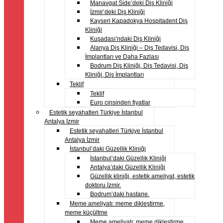
Manavgat Side’deki Diş Kliniği
İzmir’deki Diş Kliniği
Kayseri Kapadokya Hospitadent Diş
Kliniği
Kuşadası’ndaki Diş Kliniği
Alanya Diş Kliniği – Diş Tedavisi, Diş
İmplantları ve Daha Fazlası
Bodrum Diş Kliniği, Diş Tedavisi, Diş
Kliniği, Diş İmplantları
Teklif
Teklif
Euro cinsinden fiyatlar
Estetik seyahatleri Türkiye İstanbul
Antalya İzmir
Estetik seyahatleri Türkiye İstanbul
Antalya İzmir
İstanbul’daki Güzellik Kliniği
İstanbul’daki Güzellik Kliniği
Antalya’daki Güzellik Kliniği
Güzellik kliniği, estetik ameliyat, estetik
doktoru İzmir.
Bodrum’daki hastane.
Meme ameliyatı: meme dikleştirme,
meme küçültme
Meme ameliyatı: meme dikleştirme,