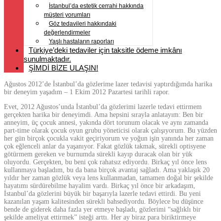
İstanbul’da estetik cerrahi hakkında
müşteri yorumları
Göz tedavileri hakkındaki
değerlendirmeler
Yaşlı hastaların raporları
Türkiye’deki tedaviler için taksitle ödeme imkânı
sunulmaktadır.
ŞİMDİ BİZE ULAŞIN!
Ağustos 2012’de İstanbul’da gözlerime lazer tedavisi yaptırdığımda harika
bir deneyim yaşadım – 1 Ekim 2012 Pazartesi tarihli rapor.
Evet, 2012 Ağustos’unda İstanbul’da gözlerimi lazerle tedavi ettirmem
gerçekten harika bir deneyimdi. Ama hepsini sırayla anlatayım: Ben bir
anneyim, üç çocuk annesi, yakında dört torunum olacak ve aynı zamanda
part-time olarak çocuk oyun grubu yöneticisi olarak çalışıyorum. Bu yüzden
her gün birçok çocukla vakit geçiriyorum ve yoğun işin yanında her zaman
çok eğlenceli anlar da yaşanıyor. Fakat gözlük takmak, sürekli optisyene
götürmem gereken ve burnumda sürekli kayıp duracak olan bir yük
oluyordu. Gerçekten, bu beni çok rahatsız ediyordu. Birkaç yıl önce lens
kullanmaya başladım, bu da bana birçok avantaj sağladı. Ama yaklaşık 20
yıldır her zaman gözlük veya lens kullanmadan, tamamen doğal bir şekilde
hayatımı sürdürebilme hayalim vardı. Birkaç yıl önce bir arkadaşım,
İstanbul’da gözlerini büyük bir başarıyla lazerle tedavi ettirdi. Bu yeni
kazanılan yaşam kalitesinden sürekli bahsediyordu. Böylece bu düşünce
bende de giderek daha fazla yer etmeye başladı, gözlerimi “sağlıklı bir
şekilde ameliyat ettirmek” isteği arttı. Her ay biraz para biriktirmeye