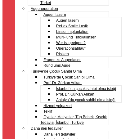
Türkei
Augenoperation
Augen lasern
Augen lasern
ReLex Smile Lasik
Linsenimplantation
Multi- und Trifokallinsen
Wer ist geeignet?
Operationsablauf
Risiken
Fragen zu Augenlaser
Rund ums Auge
Türkiye’de Çocuk Sahibi Olma
Türkiye’de Çocuk Sahibi Olma
Prof. Dr. Gürkan Arikan
İstanbul’da çocuk sahibi olma isteği
Prof. Dr. Gürkan Arikan
Antalya’da çocuk sahibi olma isteği
Hizmet yelpazesi
Teklif
Fiyatlar, Maliyetler, Tüp Bebek, Kısırlık
Tedavisi, İstanbul, Türkiye
Daha ileri tedaviler
Daha ileri tedaviler