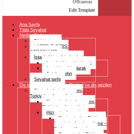
Offcanvas
Edit Template
Ana Sayfa
Tıbbi Seyahat
Neden Türkiye
Tıbbi turizm
LAZERLE GİRİŞ:
GERÇEKLER
İstanbul bir şehir olarak
İstanbul bir şehir olarak
İzmir bir şehir olarak
Antalya şehri
Seyahat tarihi
Diş tedavileri, diş turizmi, Türkiye'ye diş gezileri
Diş tedavileri, diş turizmi,
Türkiye'ye diş gezileri
Diş tedavileri, diş turizmi,
Türkiye’ye diş gezileri
Hizmet yelpazesi
Diş implantları Türkiye –
İstanbul – Antalya – İzmir –
Bodrum – Kuşadası