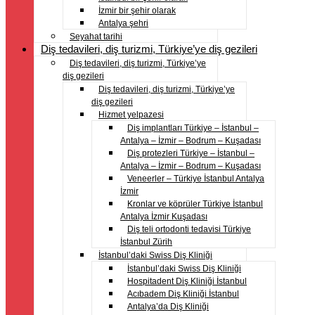
İzmir bir şehir olarak
Antalya şehri
Seyahat tarihi
Diş tedavileri, diş turizmi, Türkiye’ye diş gezileri
Diş tedavileri, diş turizmi, Türkiye’ye
diş gezileri
Diş tedavileri, diş turizmi, Türkiye’ye
diş gezileri
Hizmet yelpazesi
Diş implantları Türkiye – İstanbul –
Antalya – İzmir – Bodrum – Kuşadası
Diş protezleri Türkiye – İstanbul –
Antalya – İzmir – Bodrum – Kuşadası
Veneerler – Türkiye İstanbul Antalya
İzmir
Kronlar ve köprüler Türkiye İstanbul
Antalya İzmir Kuşadası
Diş teli ortodonti tedavisi Türkiye
İstanbul Zürih
İstanbul’daki Swiss Diş Kliniği
İstanbul’daki Swiss Diş Kliniği
Hospitadent Diş Kliniği İstanbul
Acıbadem Diş Kliniği İstanbul
Antalya’da Diş Kliniği