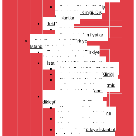
Fazlası
Bodrum Diş Kliniği, Diş
Tedavisi, Diş Kliniği, Diş
İmplantları
Teklif
Teklif
Euro cinsinden fiyatlar
Estetik seyahatleri Türkiye
İstanbul Antalya İzmir
Estetik seyahatleri Türkiye
İstanbul Antalya İzmir
İstanbul'daki Güzellik Kliniği
İstanbul’daki Güzellik Kliniği
Antalya’daki Güzellik Kliniği
Güzellik kliniği, estetik
ameliyat, estetik doktoru İzmir.
Bodrum’daki hastane.
Meme ameliyatı: meme
dikleştirme, meme küçültme
Meme ameliyatı: meme
dikleştirme, meme küçültme
Meme ameliyatı: meme
dikleştirme, meme küçültme
Liposuction Türkiye İstanbul
Antalya İzmir