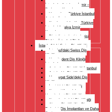
Diş protezleri Türkiye –
İstanbul – Antalya – İzmir –
Bodrum – Kuşadası
Veneerler – Türkiye İstanbul
Antalya İzmir
Kronlar ve köprüler Türkiye
İstanbul Antalya İzmir
Kuşadası
Diş teli ortodonti tedavisi
Türkiye İstanbul Zürih
İstanbul’daki Swiss Diş Kliniği
İstanbul’daki Swiss Diş
Kliniği
Hospitadent Diş Kliniği
İstanbul
Acıbadem Diş Kliniği İstanbul
Antalya’da Diş Kliniği
Manavgat Side’deki Diş
Kliniği
İzmir’deki Diş Kliniği
Kayseri Kapadokya
Hospitadent Diş Kliniği
Kuşadası’ndaki Diş Kliniği
Alanya Diş Kliniği – Diş
Tedavisi, Diş İmplantları ve Daha