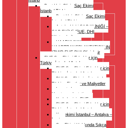
İstanbul Türkiye
Best Hair Clinic Saç Ekimi
İstanbul Türkiye
Best Hair Clinic Saç Ekimi
İstanbul Türkiye
Antalya’daki SAÇ KLİNİĞİ –
SAÇ EKİMİ (FUE, DHI
Yöntemleri)
HAARKLINIK
HAARTRANSPLANTATION IN
IZMIR FUE DHI Clinichair
FUE Saç Ekimi Erkekler için
Türkiye İstanbul Antalya
FUE Saç Ekimi Erkekler için
Türkiye İstanbul Antalya
DHI Saç Ekimi – İstanbul –
Türkiye Fiyatlar ve Maliyetler
Long to Long
Haartransplantation
Kadınlar için FUE
FUE Saç Ekimi Erkekler için
Türkiye İstanbul Antalya
Kaş ekimi İstanbul – Antalya –
İzmir
Saç Ekimi Hakkında Sıkça