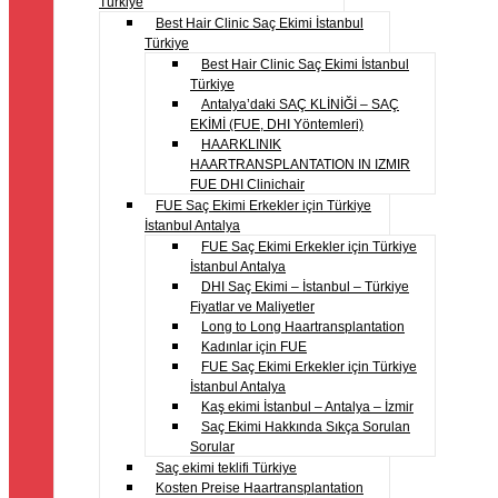
Türkiye
Best Hair Clinic Saç Ekimi İstanbul
Türkiye
Best Hair Clinic Saç Ekimi İstanbul
Türkiye
Antalya’daki SAÇ KLİNİĞİ – SAÇ
EKİMİ (FUE, DHI Yöntemleri)
HAARKLINIK
HAARTRANSPLANTATION IN IZMIR
FUE DHI Clinichair
FUE Saç Ekimi Erkekler için Türkiye
İstanbul Antalya
FUE Saç Ekimi Erkekler için Türkiye
İstanbul Antalya
DHI Saç Ekimi – İstanbul – Türkiye
Fiyatlar ve Maliyetler
Long to Long Haartransplantation
Kadınlar için FUE
FUE Saç Ekimi Erkekler için Türkiye
İstanbul Antalya
Kaş ekimi İstanbul – Antalya – İzmir
Saç Ekimi Hakkında Sıkça Sorulan
Sorular
Saç ekimi teklifi Türkiye
Kosten Preise Haartransplantation