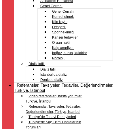
Acıbadem Hastanesi
Genel Cerrahi
Genel Cerrahi
Kontrol etmek
Kilo kaybı
Ortopedi
Spor hekimliği
Kanser tedavileri
Organ nakli
Kalp ameliyatı
boğaz, burun, kulaklar
Nöroloji
Dializ tatili
Dializ tatili
İstanbul’da dializ
Denizde dializ
Referanslar, Tavsiyeler, Tedaviler, Değerlendirmeler,
Türkiye, İstanbul
Video referansları, hasta yorumları,
Türkiye, İstanbul
Referanslar, Tavsiyeler, Tedaviler,
Değerlendirmeler, Türkiye, İstanbul
Türkiye’de Tedavi Deneyimleri
Türkiye’de Saç Ekimi Hastalarının
Yorumları