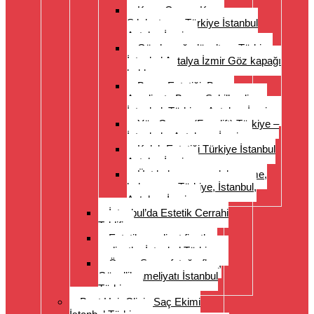
Karın Germe Karın
Sıkılaştırma Türkiye İstanbul
Antalya İzmir
Göz kapağı düzeltme Türkiye
İstanbul Antalya İzmir Göz kapağı
kaldırma
Burun Estetiği, Burun
Ameliyatı, Burun Şekillendirme
İstanbul, Türkiye, Antalya, İzmir
Yüz Germe (Facelift) Türkiye –
İstanbul – Antalya – İzmir
Kulak Estetiği Türkiye İstanbul
Antalya İzmir
Üst kol germe, uyluk germe,
kol germe, Türkiye, İstanbul,
Antalya, İzmir
İstanbul’da Estetik Cerrahi
Teklifi
Estetik ameliyat fiyatları
maliyetler İstanbul Türkiye
Önce- Sonra fotoğrafları,
Güzellik ameliyatı İstanbul
Türkiye
Best Hair Clinic Saç Ekimi