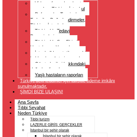
Video referansları, hasta
yorumları, Türkiye, İstanbul
Referanslar, Tavsiyeler,
Tedaviler, Değerlendirmeler,
Türkiye, İstanbul
Türkiye’de Tedavi
Deneyimleri
Türkiye’de Saç Ekimi
Hastalarının Yorumları
İstanbul’da estetik cerrahi
hakkında müşteri yorumları
Göz tedavileri hakkındaki
değerlendirmeler
Yaşlı hastaların raporları
Türkiye’deki tedaviler için taksitle ödeme imkânı
sunulmaktadır.
ŞİMDİ BİZE ULAŞIN!
Ana Sayfa
Tıbbi Seyahat
Neden Türkiye
Tıbbi turizm
LAZERLE GİRİŞ: GERÇEKLER
İstanbul bir şehir olarak
İstanbul bir şehir olarak