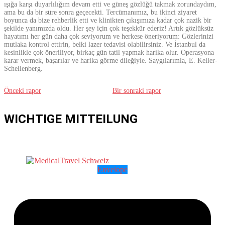
ışığa karşı duyarlılığım devam etti ve güneş gözlüğü takmak zorundaydım,
ama bu da bir süre sonra geçecekti. Tercümanımız, bu ikinci ziyaret
boyunca da bize rehberlik etti ve klinikten çıkışımıza kadar çok nazik bir
şekilde yanımızda oldu. Her şey için çok teşekkür ederiz! Artık gözlüksüz
hayatımı her gün daha çok seviyorum ve herkese öneriyorum: Gözlerinizi
mutlaka kontrol ettirin, belki lazer tedavisi olabilirsiniz. Ve İstanbul da
kesinlikle çok öneriliyor, birkaç gün tatil yapmak harika olur. Operasyona
karar vermek, başarılar ve harika görme dileğiyle. Saygılarımla, E. Keller-
Schellenberg.
Önceki rapor
Bir sonraki rapor
WICHTIGE MITTEILUNG
Envelope