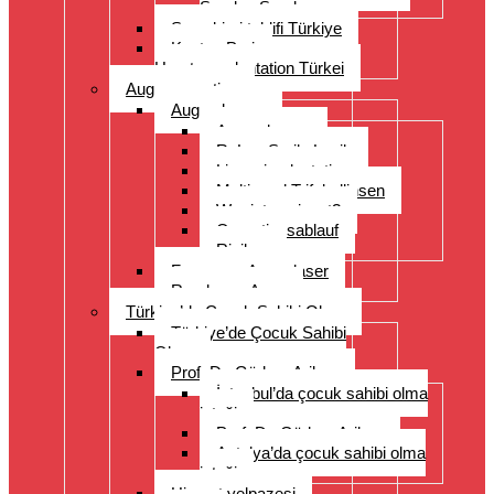
Sorulan Sorular
Saç ekimi teklifi Türkiye
Kosten Preise
Haartransplantation Türkei
Augenoperation
Augen lasern
Augen lasern
ReLex Smile Lasik
Linsenimplantation
Multi- und Trifokallinsen
Wer ist geeignet?
Operationsablauf
Risiken
Fragen zu Augenlaser
Rund ums Auge
Türkiye’de Çocuk Sahibi Olma
Türkiye’de Çocuk Sahibi
Olma
Prof. Dr. Gürkan Arikan
İstanbul’da çocuk sahibi olma
isteği
Prof. Dr. Gürkan Arikan
Antalya’da çocuk sahibi olma
isteği
Hizmet yelpazesi