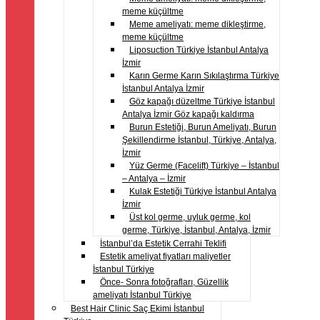
meme küçültme
Meme ameliyatı: meme dikleştirme,
meme küçültme
Liposuction Türkiye İstanbul Antalya
İzmir
Karın Germe Karın Sıkılaştırma Türkiye
İstanbul Antalya İzmir
Göz kapağı düzeltme Türkiye İstanbul
Antalya İzmir Göz kapağı kaldırma
Burun Estetiği, Burun Ameliyatı, Burun
Şekillendirme İstanbul, Türkiye, Antalya,
İzmir
Yüz Germe (Facelift) Türkiye – İstanbul
– Antalya – İzmir
Kulak Estetiği Türkiye İstanbul Antalya
İzmir
Üst kol germe, uyluk germe, kol
germe, Türkiye, İstanbul, Antalya, İzmir
İstanbul’da Estetik Cerrahi Teklifi
Estetik ameliyat fiyatları maliyetler
İstanbul Türkiye
Önce- Sonra fotoğrafları, Güzellik
ameliyatı İstanbul Türkiye
Best Hair Clinic Saç Ekimi İstanbul