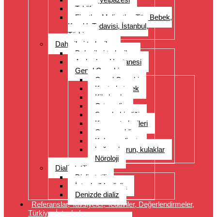
Teklif
Fiyatlar, Maliyetler, Tüp Bebek,
Kısırlık Tedavisi, İstanbul,
Türkiye
Daha ileri tedaviler
Daha ileri tedaviler
Acıbadem Hastanesi
Genel Cerrahi
Genel Cerrahi
Kontrol etmek
Kilo kaybı
Ortopedi
Spor hekimliği
Kanser tedavileri
Organ nakli
Kalp ameliyatı
boğaz, burun, kulaklar
Nöroloji
Dializ tatili
Dializ tatili
İstanbul’da dializ
Denizde dializ
Referanslar, Tavsiyeler, Tedaviler, Değerlendirmeler,
Türkiye, İstanbul