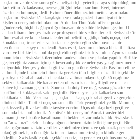
başladım ve bir süre sonra göz ameliyatı için yeterli paraya sahip olduğumu
fark ettim. Arkadaşıma, nereye gittiğini tekrar sordum. Evet, internet
üzerinden bulmuştu, dedi. Evime döner dönmez internette araştırmalara
başladım. Swisslasik’le karşılaştım ve orada gözlerini ameliyat ettiren
kişilerin deneyimlerini okudum. Ardından Thun’daki ofise e-posta
göndererek, hiçbir bağlayıcılığı olmayan bir şekilde iletişime geçtim. O
andan itibaren her şey hızlı ve profesyonel bir şekilde ilerledi. Swisslasik’te
tüm seyahat ve konaklama taleplerimi belirttim; gidiş-dönüş uçuşu, otel
konaklaması, transferler ve hastanede geçireceğim süre boyunca bir
tercüman – her şey düzenlendi. Şans eseri, kızımın da boşta bir tatil haftası
vardı ve birlikte İstanbul’da geçirebileceğimiz bir fırsat oldu. Aynı zamanda
onun için de Swisslasik üzerinden randevu alındı ve planlar yapıldı. Birlikte
geçireceğimiz zaman için çok heyecanlıydık ve neler yaşayacağımızı merak
ediyorduk. Her şey yolunda gitti ve on gün önce Swisslasik Pass’ımı elime
aldım. İçinde bizim için bilmemiz gereken tüm bilgiler düzenli bir şekilde
yazılıydı. O sabah saat altı buçukta havalimanındaydık, çünkü uçağımız
sekizde kalkacaktı. Ne kadar erken olursa o kadar keyifliydi ve rahatça
kahve içip zaman geçirdik. Sonrasında duty free mağazasına göz attık ve
parfümleri koklayarak vakit geçirdik. Neredeyse uçak kalkarken son
dakikada kaldık! Ve sonra uçuş başladı… Uçuş çok rahat geçti ve gerçekten
dinlenebildik. Tabii ki uçuş sırasında ilk Türk yemeğimizi yedik. Mmmm,
çok lezzetliydi ve kesinlikle tavsiye ederim. Uçuş oldukça hızlı geçti ve
sonunda İstanbul’a indik. Ne büyük bir deneyim! Ancak transfer bizi
almamıştı ve bir süre havalimanında beklemek zorunda kaldık. Swisslasik
bu “arızamızı” telefonda duyduğunda hemen bizimle iletişime geçti. Bir
taksi çağırmamıza izin verdiler ve otelimize (temiz ve çok nazik personeli
olan) gitmek için ödediğimiz tutarın tamamını ertesi gün klinikte geri
ödediler. Swisslasik’e çok teşekkür ederiz, bu gerçekten çok hoşumuza gitti.