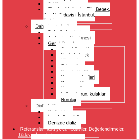
Teklif
Fiyatlar, Maliyetler, Tüp Bebek,
Kısırlık Tedavisi, İstanbul,
Türkiye
Daha ileri tedaviler
Daha ileri tedaviler
Acıbadem Hastanesi
Genel Cerrahi
Genel Cerrahi
Kontrol etmek
Kilo kaybı
Ortopedi
Spor hekimliği
Kanser tedavileri
Organ nakli
Kalp ameliyatı
boğaz, burun, kulaklar
Nöroloji
Dializ tatili
Dializ tatili
İstanbul’da dializ
Denizde dializ
Referanslar, Tavsiyeler, Tedaviler, Değerlendirmeler,
Türkiye, İstanbul