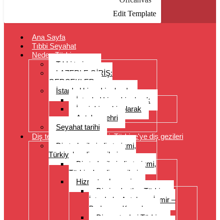
Edit Template
Ana Sayfa
Tıbbi Seyahat
Neden Türkiye
Tıbbi turizm
LAZERLE GİRİŞ:
GERÇEKLER
İstanbul bir şehir olarak
İstanbul bir şehir olarak
İzmir bir şehir olarak
Antalya şehri
Seyahat tarihi
Diş tedavileri, diş turizmi, Türkiye'ye diş gezileri
Diş tedavileri, diş turizmi,
Türkiye'ye diş gezileri
Diş tedavileri, diş turizmi,
Türkiye’ye diş gezileri
Hizmet yelpazesi
Diş implantları Türkiye –
İstanbul – Antalya – İzmir –
Bodrum – Kuşadası
Diş protezleri Türkiye –