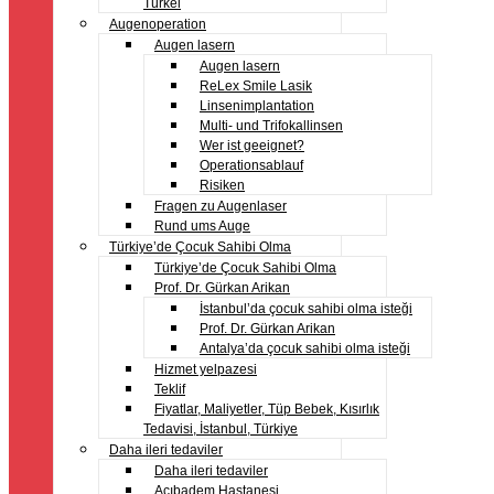
Türkei
Augenoperation
Augen lasern
Augen lasern
ReLex Smile Lasik
Linsenimplantation
Multi- und Trifokallinsen
Wer ist geeignet?
Operationsablauf
Risiken
Fragen zu Augenlaser
Rund ums Auge
Türkiye’de Çocuk Sahibi Olma
Türkiye’de Çocuk Sahibi Olma
Prof. Dr. Gürkan Arikan
İstanbul’da çocuk sahibi olma isteği
Prof. Dr. Gürkan Arikan
Antalya’da çocuk sahibi olma isteği
Hizmet yelpazesi
Teklif
Fiyatlar, Maliyetler, Tüp Bebek, Kısırlık
Tedavisi, İstanbul, Türkiye
Daha ileri tedaviler
Daha ileri tedaviler
Acıbadem Hastanesi