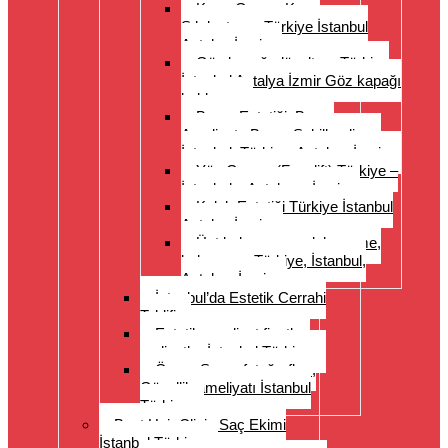
Karın Germe Karın
Sıkılaştırma Türkiye İstanbul
Antalya İzmir
Göz kapağı düzeltme Türkiye
İstanbul Antalya İzmir Göz kapağı
kaldırma
Burun Estetiği, Burun
Ameliyatı, Burun Şekillendirme
İstanbul, Türkiye, Antalya, İzmir
Yüz Germe (Facelift) Türkiye –
İstanbul – Antalya – İzmir
Kulak Estetiği Türkiye İstanbul
Antalya İzmir
Üst kol germe, uyluk germe,
kol germe, Türkiye, İstanbul,
Antalya, İzmir
İstanbul’da Estetik Cerrahi
Teklifi
Estetik ameliyat fiyatları
maliyetler İstanbul Türkiye
Önce- Sonra fotoğrafları,
Güzellik ameliyatı İstanbul
Türkiye
Best Hair Clinic Saç Ekimi
İstanbul Türkiye