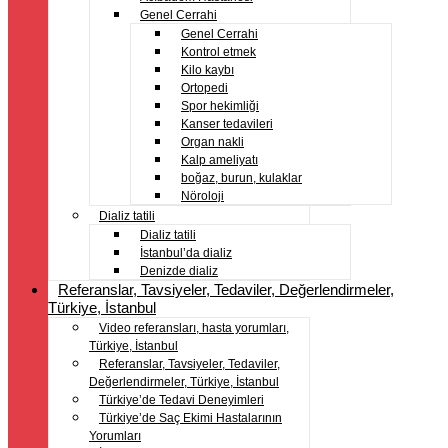
Genel Cerrahi
Genel Cerrahi
Kontrol etmek
Kilo kaybı
Ortopedi
Spor hekimliği
Kanser tedavileri
Organ nakli
Kalp ameliyatı
boğaz, burun, kulaklar
Nöroloji
Dializ tatili
Dializ tatili
İstanbul’da dializ
Denizde dializ
Referanslar, Tavsiyeler, Tedaviler, Değerlendirmeler,
Türkiye, İstanbul
Video referansları, hasta yorumları,
Türkiye, İstanbul
Referanslar, Tavsiyeler, Tedaviler,
Değerlendirmeler, Türkiye, İstanbul
Türkiye’de Tedavi Deneyimleri
Türkiye’de Saç Ekimi Hastalarının
Yorumları