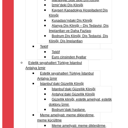
Manavgat Side’deki Diş Kliniği
İzmir’deki Diş Kliniği
Kayseri Kapadokya Hospitadent Diş
Kliniği
Kuşadası’ndaki Diş Kliniği
Alanya Diş Kliniği – Diş Tedavisi, Diş
İmplantları ve Daha Fazlası
Bodrum Diş Kliniği, Diş Tedavisi, Diş
Kliniği, Diş İmplantları
Teklif
Teklif
Euro cinsinden fiyatlar
Estetik seyahatleri Türkiye İstanbul
Antalya İzmir
Estetik seyahatleri Türkiye İstanbul
Antalya İzmir
İstanbul’daki Güzellik Kliniği
İstanbul’daki Güzellik Kliniği
Antalya’daki Güzellik Kliniği
Güzellik kliniği, estetik ameliyat, estetik
doktoru İzmir.
Bodrum’daki hastane.
Meme ameliyatı: meme dikleştirme,
meme küçültme
Meme ameliyatı: meme dikleştirme,