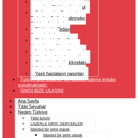
Video referansları, hasta
yorumları, Türkiye, İstanbul
Referanslar, Tavsiyeler,
Tedaviler, Değerlendirmeler,
Türkiye, İstanbul
Türkiye’de Tedavi
Deneyimleri
Türkiye’de Saç Ekimi
Hastalarının Yorumları
İstanbul’da estetik cerrahi
hakkında müşteri yorumları
Göz tedavileri hakkındaki
değerlendirmeler
Yaşlı hastaların raporları
Türkiye’deki tedaviler için taksitle ödeme imkânı
sunulmaktadır.
ŞİMDİ BİZE ULAŞIN!
Ana Sayfa
Tıbbi Seyahat
Neden Türkiye
Tıbbi turizm
LAZERLE GİRİŞ: GERÇEKLER
İstanbul bir şehir olarak
İstanbul bir şehir olarak