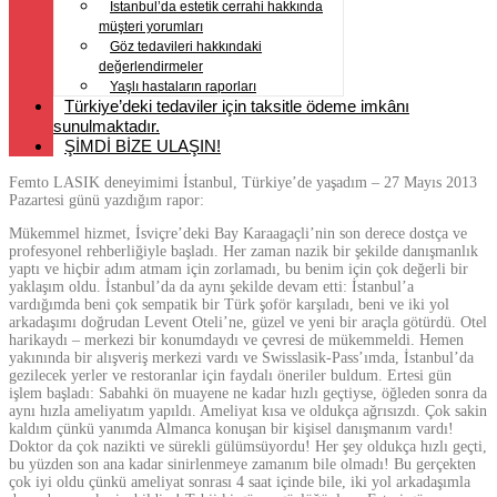
İstanbul’da estetik cerrahi hakkında
müşteri yorumları
Göz tedavileri hakkındaki
değerlendirmeler
Yaşlı hastaların raporları
Türkiye’deki tedaviler için taksitle ödeme imkânı
sunulmaktadır.
ŞİMDİ BİZE ULAŞIN!
Femto LASIK deneyimimi İstanbul, Türkiye’de yaşadım – 27 Mayıs 2013
Pazartesi günü yazdığım rapor:
Mükemmel hizmet, İsviçre’deki Bay Karaagaçli’nin son derece dostça ve
profesyonel rehberliğiyle başladı. Her zaman nazik bir şekilde danışmanlık
yaptı ve hiçbir adım atmam için zorlamadı, bu benim için çok değerli bir
yaklaşım oldu. İstanbul’da da aynı şekilde devam etti: İstanbul’a
vardığımda beni çok sempatik bir Türk şoför karşıladı, beni ve iki yol
arkadaşımı doğrudan Levent Oteli’ne, güzel ve yeni bir araçla götürdü. Otel
harikaydı – merkezi bir konumdaydı ve çevresi de mükemmeldi. Hemen
yakınında bir alışveriş merkezi vardı ve Swisslasik-Pass’ımda, İstanbul’da
gezilecek yerler ve restoranlar için faydalı öneriler buldum. Ertesi gün
işlem başladı: Sabahki ön muayene ne kadar hızlı geçtiyse, öğleden sonra da
aynı hızla ameliyatım yapıldı. Ameliyat kısa ve oldukça ağrısızdı. Çok sakin
kaldım çünkü yanımda Almanca konuşan bir kişisel danışmanım vardı!
Doktor da çok nazikti ve sürekli gülümsüyordu! Her şey oldukça hızlı geçti,
bu yüzden son ana kadar sinirlenmeye zamanım bile olmadı! Bu gerçekten
çok iyi oldu çünkü ameliyat sonrası 4 saat içinde bile, iki yol arkadaşımla