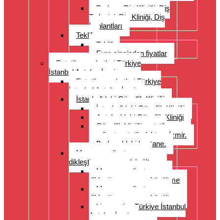
Bodrum Diş Kliniği, Diş
Tedavisi, Diş Kliniği, Diş
İmplantları
Teklif
Teklif
Euro cinsinden fiyatlar
Estetik seyahatleri Türkiye
İstanbul Antalya İzmir
Estetik seyahatleri Türkiye
İstanbul Antalya İzmir
İstanbul'daki Güzellik Kliniği
İstanbul’daki Güzellik Kliniği
Antalya’daki Güzellik Kliniği
Güzellik kliniği, estetik
ameliyat, estetik doktoru İzmir.
Bodrum’daki hastane.
Meme ameliyatı: meme
dikleştirme, meme küçültme
Meme ameliyatı: meme
dikleştirme, meme küçültme
Meme ameliyatı: meme
dikleştirme, meme küçültme
Liposuction Türkiye İstanbul
Antalya İzmir