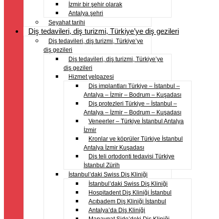
İzmir bir şehir olarak
Antalya şehri
Seyahat tarihi
Diş tedavileri, diş turizmi, Türkiye’ye diş gezileri
Diş tedavileri, diş turizmi, Türkiye’ye
diş gezileri
Diş tedavileri, diş turizmi, Türkiye’ye
diş gezileri
Hizmet yelpazesi
Diş implantları Türkiye – İstanbul –
Antalya – İzmir – Bodrum – Kuşadası
Diş protezleri Türkiye – İstanbul –
Antalya – İzmir – Bodrum – Kuşadası
Veneerler – Türkiye İstanbul Antalya
İzmir
Kronlar ve köprüler Türkiye İstanbul
Antalya İzmir Kuşadası
Diş teli ortodonti tedavisi Türkiye
İstanbul Zürih
İstanbul’daki Swiss Diş Kliniği
İstanbul’daki Swiss Diş Kliniği
Hospitadent Diş Kliniği İstanbul
Acıbadem Diş Kliniği İstanbul
Antalya’da Diş Kliniği