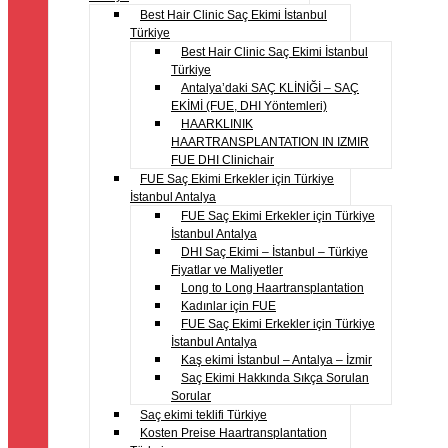
Best Hair Clinic Saç Ekimi İstanbul
Türkiye
Best Hair Clinic Saç Ekimi İstanbul
Türkiye
Antalya’daki SAÇ KLİNİĞİ – SAÇ
EKİMİ (FUE, DHI Yöntemleri)
HAARKLINIK
HAARTRANSPLANTATION IN IZMIR
FUE DHI Clinichair
FUE Saç Ekimi Erkekler için Türkiye
İstanbul Antalya
FUE Saç Ekimi Erkekler için Türkiye
İstanbul Antalya
DHI Saç Ekimi – İstanbul – Türkiye
Fiyatlar ve Maliyetler
Long to Long Haartransplantation
Kadınlar için FUE
FUE Saç Ekimi Erkekler için Türkiye
İstanbul Antalya
Kaş ekimi İstanbul – Antalya – İzmir
Saç Ekimi Hakkında Sıkça Sorulan
Sorular
Saç ekimi teklifi Türkiye
Kosten Preise Haartransplantation