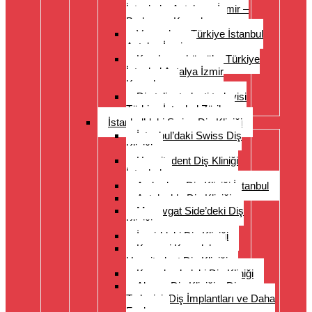
İstanbul – Antalya – İzmir –
Bodrum – Kuşadası
Veneerler – Türkiye İstanbul
Antalya İzmir
Kronlar ve köprüler Türkiye
İstanbul Antalya İzmir
Kuşadası
Diş teli ortodonti tedavisi
Türkiye İstanbul Zürih
İstanbul’daki Swiss Diş Kliniği
İstanbul’daki Swiss Diş
Kliniği
Hospitadent Diş Kliniği
İstanbul
Acıbadem Diş Kliniği İstanbul
Antalya’da Diş Kliniği
Manavgat Side’deki Diş
Kliniği
İzmir’deki Diş Kliniği
Kayseri Kapadokya
Hospitadent Diş Kliniği
Kuşadası’ndaki Diş Kliniği
Alanya Diş Kliniği – Diş
Tedavisi, Diş İmplantları ve Daha
Fazlası