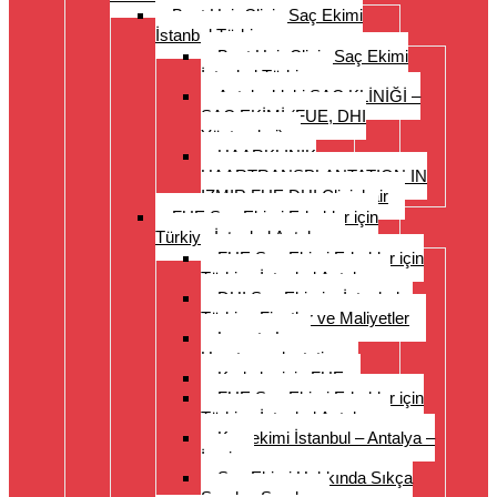
Best Hair Clinic Saç Ekimi
İstanbul Türkiye
Best Hair Clinic Saç Ekimi
İstanbul Türkiye
Antalya’daki SAÇ KLİNİĞİ –
SAÇ EKİMİ (FUE, DHI
Yöntemleri)
HAARKLINIK
HAARTRANSPLANTATION IN
IZMIR FUE DHI Clinichair
FUE Saç Ekimi Erkekler için
Türkiye İstanbul Antalya
FUE Saç Ekimi Erkekler için
Türkiye İstanbul Antalya
DHI Saç Ekimi – İstanbul –
Türkiye Fiyatlar ve Maliyetler
Long to Long
Haartransplantation
Kadınlar için FUE
FUE Saç Ekimi Erkekler için
Türkiye İstanbul Antalya
Kaş ekimi İstanbul – Antalya –
İzmir
Saç Ekimi Hakkında Sıkça