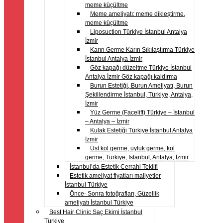
meme küçültme
Meme ameliyatı: meme dikleştirme,
meme küçültme
Liposuction Türkiye İstanbul Antalya
İzmir
Karın Germe Karın Sıkılaştırma Türkiye
İstanbul Antalya İzmir
Göz kapağı düzeltme Türkiye İstanbul
Antalya İzmir Göz kapağı kaldırma
Burun Estetiği, Burun Ameliyatı, Burun
Şekillendirme İstanbul, Türkiye, Antalya,
İzmir
Yüz Germe (Facelift) Türkiye – İstanbul
– Antalya – İzmir
Kulak Estetiği Türkiye İstanbul Antalya
İzmir
Üst kol germe, uyluk germe, kol
germe, Türkiye, İstanbul, Antalya, İzmir
İstanbul’da Estetik Cerrahi Teklifi
Estetik ameliyat fiyatları maliyetler
İstanbul Türkiye
Önce- Sonra fotoğrafları, Güzellik
ameliyatı İstanbul Türkiye
Best Hair Clinic Saç Ekimi İstanbul
Türkiye