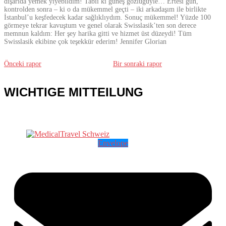
dışarıda yemek yiyebildim! Tabii ki güneş gözlüğüyle… Ertesi gün,
kontrolden sonra – ki o da mükemmel geçti – iki arkadaşım ile birlikte
İstanbul’u keşfedecek kadar sağlıklıydım. Sonuç mükemmel! Yüzde 100
görmeye tekrar kavuştum ve genel olarak Swisslasik’ten son derece
memnun kaldım: Her şey harika gitti ve hizmet üst düzeydi! Tüm
Swisslasik ekibine çok teşekkür ederim! Jennifer Glorian
Önceki rapor
Bir sonraki rapor
WICHTIGE MITTEILUNG
Envelope