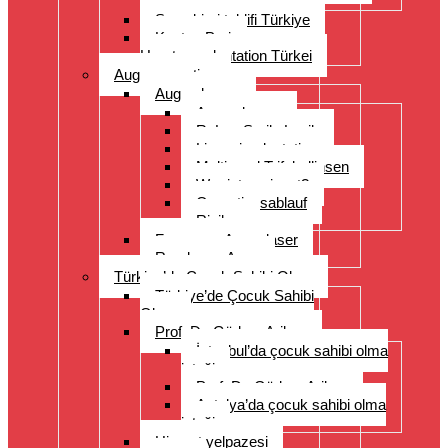
Sorulan Sorular
Saç ekimi teklifi Türkiye
Kosten Preise
Haartransplantation Türkei
Augenoperation
Augen lasern
Augen lasern
ReLex Smile Lasik
Linsenimplantation
Multi- und Trifokallinsen
Wer ist geeignet?
Operationsablauf
Risiken
Fragen zu Augenlaser
Rund ums Auge
Türkiye’de Çocuk Sahibi Olma
Türkiye’de Çocuk Sahibi
Olma
Prof. Dr. Gürkan Arikan
İstanbul’da çocuk sahibi olma
isteği
Prof. Dr. Gürkan Arikan
Antalya’da çocuk sahibi olma
isteği
Hizmet yelpazesi