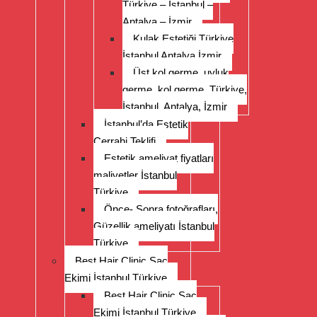
Türkiye – İstanbul –
Antalya – İzmir
Kulak Estetiği Türkiye
İstanbul Antalya İzmir
Üst kol germe, uyluk
germe, kol germe, Türkiye,
İstanbul, Antalya, İzmir
İstanbul’da Estetik
Cerrahi Teklifi
Estetik ameliyat fiyatları
maliyetler İstanbul
Türkiye
Önce- Sonra fotoğrafları,
Güzellik ameliyatı İstanbul
Türkiye
Best Hair Clinic Saç
Ekimi İstanbul Türkiye
Best Hair Clinic Saç
Ekimi İstanbul Türkiye