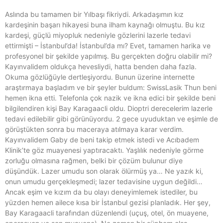
Aslında bu tamamen bir Yılbaşı fikriydi. Arkadaşımın kız
kardeşinin başarı hikayesi buna ilham kaynağı olmuştu. Bu kız
kardeşi, güçlü miyopluk nedeniyle gözlerini lazerle tedavi
ettirmişti – İstanbul’da! İstanbul’da mı? Evet, tamamen harika ve
profesyonel bir şekilde yapılmış. Bu gerçekten doğru olabilir mi?
Kayınvalidem oldukça hevesliydi, hatta benden daha fazla.
Okuma gözlüğüyle dertleşiyordu. Bunun üzerine internette
araştırmaya başladım ve bir şeyler buldum: SwissLasik Thun beni
hemen ikna etti. Telefonla çok nazik ve ikna edici bir şekilde beni
bilgilendiren kişi Bay Karagaacli oldu. Dioptri derecelerim lazerle
tedavi edilebilir gibi görünüyordu. 2 gece uyuduktan ve eşimle de
görüştükten sonra bu maceraya atılmaya karar verdim.
Kayınvalidem Gaby de beni takip etmek istedi ve Acıbadem
Klinik’te göz muayenesi yaptıracaktı. Yaşlılık nedeniyle görme
zorluğu olmasına rağmen, belki bir çözüm bulunur diye
düşündük. Lazer umudu son olarak ölürmüş ya… Ne yazık ki,
onun umudu gerçekleşmedi; lazer tedavisine uygun değildi…
Ancak eşim ve kızım da bu olayı deneyimlemek istediler, bu
yüzden hemen ailece kısa bir İstanbul gezisi planladık. Her şey,
Bay Karagaacli tarafından düzenlendi (uçuş, otel, ön muayene,