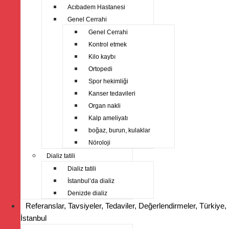
Acıbadem Hastanesi
Genel Cerrahi
Genel Cerrahi
Kontrol etmek
Kilo kaybı
Ortopedi
Spor hekimliği
Kanser tedavileri
Organ nakli
Kalp ameliyatı
boğaz, burun, kulaklar
Nöroloji
Dializ tatili
Dializ tatili
İstanbul’da dializ
Denizde dializ
Referanslar, Tavsiyeler, Tedaviler, Değerlendirmeler, Türkiye,
İstanbul