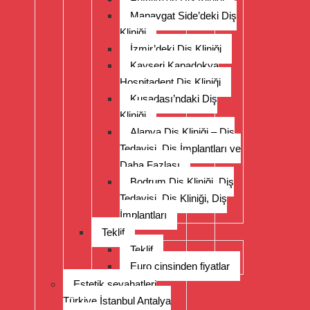
Manavgat Side’deki Diş
Kliniği
İzmir’deki Diş Kliniği
Kayseri Kapadokya
Hospitadent Diş Kliniği
Kuşadası’ndaki Diş
Kliniği
Alanya Diş Kliniği – Diş
Tedavisi, Diş İmplantları ve
Daha Fazlası
Bodrum Diş Kliniği, Diş
Tedavisi, Diş Kliniği, Diş
İmplantları
Teklif
Teklif
Euro cinsinden fiyatlar
Estetik seyahatleri
Türkiye İstanbul Antalya