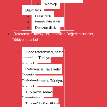
Nöroloji
Dializ tatili
Dializ tatili
İstanbul’da dializ
Denizde dializ
Referanslar, Tavsiyeler, Tedaviler, Değerlendirmeler,
Türkiye, İstanbul
Video referansları, hasta
yorumları, Türkiye,
İstanbul
Referanslar, Tavsiyeler,
Tedaviler,
Değerlendirmeler, Türkiye,
İstanbul
Türkiye’de Tedavi
Deneyimleri
Türkiye’de Saç Ekimi