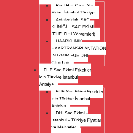
Best Hair Clinic Saç
Ekimi İstanbul Türkiye
Antalya’daki SAÇ
KLİNİĞİ – SAÇ EKİMİ
(FUE, DHI Yöntemleri)
HAARKLINIK
HAARTRANSPLANTATION
IN IZMIR FUE DHI
Clinichair
FUE Saç Ekimi Erkekler
için Türkiye İstanbul
Antalya
FUE Saç Ekimi Erkekler
için Türkiye İstanbul
Antalya
DHI Saç Ekimi –
İstanbul – Türkiye Fiyatlar
ve Maliyetler