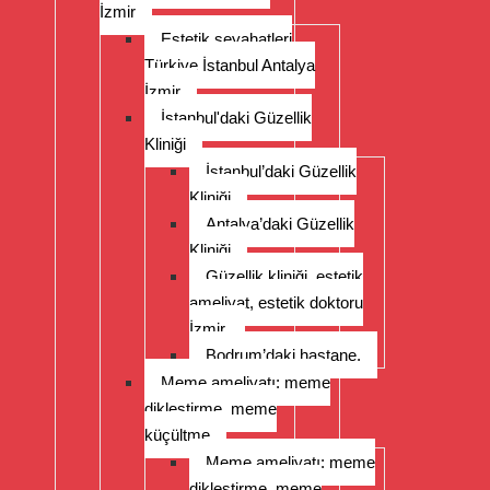
İzmir
Estetik seyahatleri
Türkiye İstanbul Antalya
İzmir
İstanbul'daki Güzellik
Kliniği
İstanbul’daki Güzellik
Kliniği
Antalya’daki Güzellik
Kliniği
Güzellik kliniği, estetik
ameliyat, estetik doktoru
İzmir.
Bodrum’daki hastane.
Meme ameliyatı: meme
dikleştirme, meme
küçültme
Meme ameliyatı: meme
dikleştirme, meme