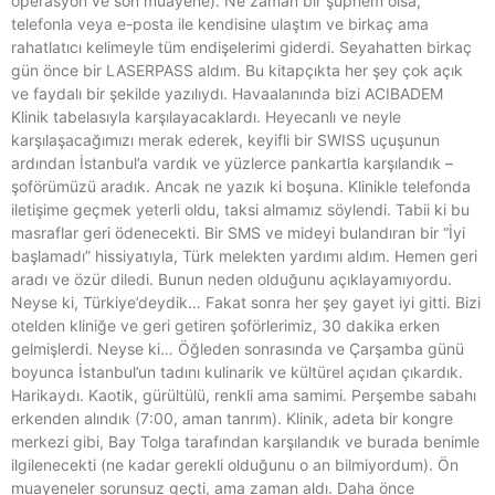
operasyon ve son muayene). Ne zaman bir şüphem olsa,
telefonla veya e-posta ile kendisine ulaştım ve birkaç ama
rahatlatıcı kelimeyle tüm endişelerimi giderdi. Seyahatten birkaç
gün önce bir LASERPASS aldım. Bu kitapçıkta her şey çok açık
ve faydalı bir şekilde yazılıydı. Havaalanında bizi ACIBADEM
Klinik tabelasıyla karşılayacaklardı. Heyecanlı ve neyle
karşılaşacağımızı merak ederek, keyifli bir SWISS uçuşunun
ardından İstanbul’a vardık ve yüzlerce pankartla karşılandık –
şoförümüzü aradık. Ancak ne yazık ki boşuna. Klinikle telefonda
iletişime geçmek yeterli oldu, taksi almamız söylendi. Tabii ki bu
masraflar geri ödenecekti. Bir SMS ve mideyi bulandıran bir “İyi
başlamadı” hissiyatıyla, Türk melekten yardımı aldım. Hemen geri
aradı ve özür diledi. Bunun neden olduğunu açıklayamıyordu.
Neyse ki, Türkiye’deydik… Fakat sonra her şey gayet iyi gitti. Bizi
otelden kliniğe ve geri getiren şoförlerimiz, 30 dakika erken
gelmişlerdi. Neyse ki… Öğleden sonrasında ve Çarşamba günü
boyunca İstanbul’un tadını kulinarik ve kültürel açıdan çıkardık.
Harikaydı. Kaotik, gürültülü, renkli ama samimi. Perşembe sabahı
erkenden alındık (7:00, aman tanrım). Klinik, adeta bir kongre
merkezi gibi, Bay Tolga tarafından karşılandık ve burada benimle
ilgilenecekti (ne kadar gerekli olduğunu o an bilmiyordum). Ön
muayeneler sorunsuz geçti, ama zaman aldı. Daha önce