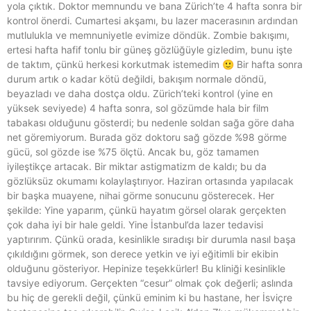
yola çıktık. Doktor memnundu ve bana Zürich’te 4 hafta sonra bir
kontrol önerdi. Cumartesi akşamı, bu lazer macerasının ardından
mutlulukla ve memnuniyetle evimize döndük. Zombie bakışımı,
ertesi hafta hafif tonlu bir güneş gözlüğüyle gizledim, bunu işte
de taktım, çünkü herkesi korkutmak istemedim 🙂 Bir hafta sonra
durum artık o kadar kötü değildi, bakışım normale döndü,
beyazladı ve daha dostça oldu. Zürich’teki kontrol (yine en
yüksek seviyede) 4 hafta sonra, sol gözümde hala bir film
tabakası olduğunu gösterdi; bu nedenle soldan sağa göre daha
net göremiyorum. Burada göz doktoru sağ gözde %98 görme
gücü, sol gözde ise %75 ölçtü. Ancak bu, göz tamamen
iyileştikçe artacak. Bir miktar astigmatizm de kaldı; bu da
gözlüksüz okumamı kolaylaştırıyor. Haziran ortasında yapılacak
bir başka muayene, nihai görme sonucunu gösterecek. Her
şekilde: Yine yaparım, çünkü hayatım görsel olarak gerçekten
çok daha iyi bir hale geldi. Yine İstanbul’da lazer tedavisi
yaptırırım. Çünkü orada, kesinlikle sıradışı bir durumla nasıl başa
çıkıldığını görmek, son derece yetkin ve iyi eğitimli bir ekibin
olduğunu gösteriyor. Hepinize teşekkürler! Bu kliniği kesinlikle
tavsiye ediyorum. Gerçekten “cesur” olmak çok değerli; aslında
bu hiç de gerekli değil, çünkü eminim ki bu hastane, her İsviçre