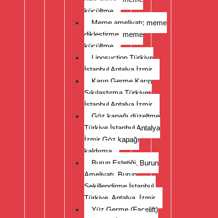
küçültme
Meme ameliyatı: meme
dikleştirme, meme
küçültme
Liposuction Türkiye
İstanbul Antalya İzmir
Karın Germe Karın
Sıkılaştırma Türkiye
İstanbul Antalya İzmir
Göz kapağı düzeltme
Türkiye İstanbul Antalya
İzmir Göz kapağı
kaldırma
Burun Estetiği, Burun
Ameliyatı, Burun
Şekillendirme İstanbul,
Türkiye, Antalya, İzmir
Yüz Germe (Facelift)