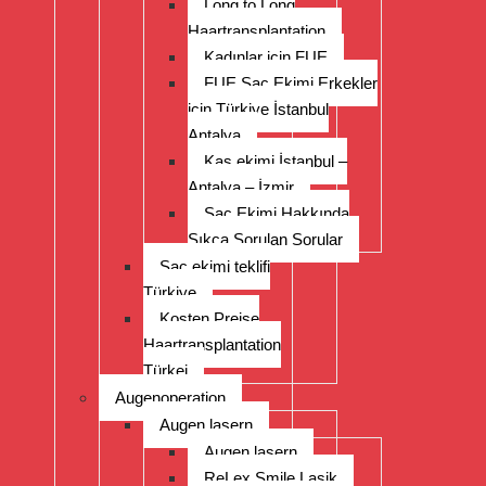
Long to Long
Haartransplantation
Kadınlar için FUE
FUE Saç Ekimi Erkekler
için Türkiye İstanbul
Antalya
Kaş ekimi İstanbul –
Antalya – İzmir
Saç Ekimi Hakkında
Sıkça Sorulan Sorular
Saç ekimi teklifi
Türkiye
Kosten Preise
Haartransplantation
Türkei
Augenoperation
Augen lasern
Augen lasern
ReLex Smile Lasik