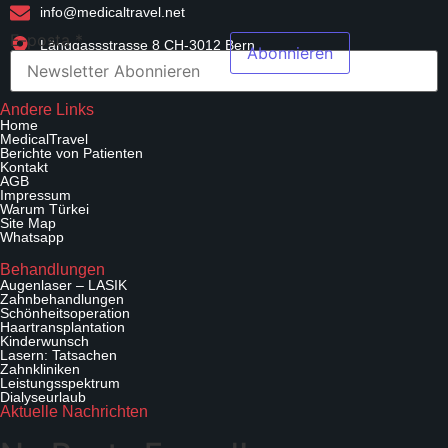
info@medicaltravel.net
Anfordern
E-posta
*
Länggassstrasse 8 CH-3012 Bern
Web E-
Abonnieren
posta
Andere Links
Home
MedicalTravel
Berichte von Patienten
Kontakt
AGB
Impressum
Warum Türkei
Site Map
Whatsapp
Behandlungen
Augenlaser – LASIK
Zahnbehandlungen
Schönheitsoperation
Haartransplantation
Kinderwunsch
Lasern: Tatsachen
Zahnkliniken
Leistungsspektrum
Dialyseurlaub
Aktuelle Nachrichten