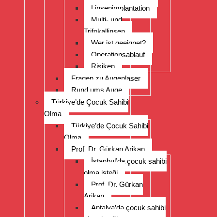
Linsenimplantation
Multi- und
Trifokallinsen
Wer ist geeignet?
Operationsablauf
Risiken
Fragen zu Augenlaser
Rund ums Auge
Türkiye’de Çocuk Sahibi
Olma
Türkiye’de Çocuk Sahibi
Olma
Prof. Dr. Gürkan Arikan
İstanbul’da çocuk sahibi
olma isteği
Prof. Dr. Gürkan
Arikan
Antalya’da çocuk sahibi