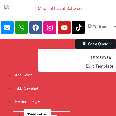
Get a Quote
Offcanvas
Edit Template
Ana Sayfa
Tıbbi Seyahat
Neden Türkiye
Tıbbi turizm