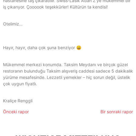
hastanesine taş çıkarabilir. Swiss-Lasik A’dan Z’ye mükemmel bir
iş çıkarıyor. Çoooook teşekkürler! Kültürün ta kendisi!
Otelimiz…
Hayır, hayır, daha çok şuna benziyor 😀
Mükemmel merkezi konumda. Taksim Meydanı ve birçok güzel
restoranın bulunduğu Taksim alışveriş caddesi sadece 5 dakikalık
yürüme mesafesinde. Lezzetli yemekler – hiç sorun değil, üstelik
çok uygun fiyatlı.
Kraliçe Renggli
Önceki rapor
Bir sonraki rapor