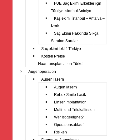
FUE Saç Ekimi Erkekler için
Türkiye İstanbul Antalya
Kaş ekimi İstanbul – Antalya –
İzmir
Saç Ekimi Hakkında Sıkça
Sorulan Sorular
Saç ekimi teklifi Türkiye
Kosten Preise
Haartransplantation Türkei
Augenoperation
Augen lasern
Augen lasern
ReLex Smile Lasik
Linsenimplantation
Multi- und Trifokallinsen
Wer ist geeignet?
Operationsablauf
Risiken