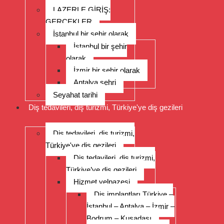
LAZERLE GİRİŞ:
GERÇEKLER
İstanbul bir şehir olarak
İstanbul bir şehir
olarak
İzmir bir şehir olarak
Antalya şehri
Seyahat tarihi
Diş tedavileri, diş turizmi, Türkiye'ye diş gezileri
Diş tedavileri, diş turizmi,
Türkiye'ye diş gezileri
Diş tedavileri, diş turizmi,
Türkiye’ye diş gezileri
Hizmet yelpazesi
Diş implantları Türkiye –
İstanbul – Antalya – İzmir –
Bodrum – Kuşadası