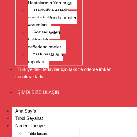
Hastalarının Yorumları
İstanbul’da estetik
cerrahi hakkında müşteri
yorumları
Göz tedavileri
hakkındaki
değerlendirmeler
Yaşlı hastaların
raporları
Türkiye’deki tedaviler için taksitle ödeme imkânı
sunulmaktadır.
ŞİMDİ BİZE ULAŞIN!
Ana Sayfa
Tıbbi Seyahat
Neden Türkiye
Tıbbi turizm