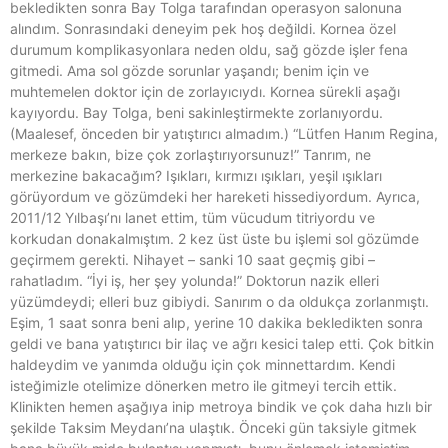
bekledikten sonra Bay Tolga tarafından operasyon salonuna
alındım. Sonrasındaki deneyim pek hoş değildi. Kornea özel
durumum komplikasyonlara neden oldu, sağ gözde işler fena
gitmedi. Ama sol gözde sorunlar yaşandı; benim için ve
muhtemelen doktor için de zorlayıcıydı. Kornea sürekli aşağı
kayıyordu. Bay Tolga, beni sakinleştirmekte zorlanıyordu.
(Maalesef, önceden bir yatıştırıcı almadım.) “Lütfen Hanım Regina,
merkeze bakın, bize çok zorlaştırıyorsunuz!” Tanrım, ne
merkezine bakacağım? Işıkları, kırmızı ışıkları, yeşil ışıkları
görüyordum ve gözümdeki her hareketi hissediyordum. Ayrıca,
2011/12 Yılbaşı’nı lanet ettim, tüm vücudum titriyordu ve
korkudan donakalmıştım. 2 kez üst üste bu işlemi sol gözümde
geçirmem gerekti. Nihayet – sanki 10 saat geçmiş gibi –
rahatladım. “İyi iş, her şey yolunda!” Doktorun nazik elleri
yüzümdeydi; elleri buz gibiydi. Sanırım o da oldukça zorlanmıştı.
Eşim, 1 saat sonra beni alıp, yerine 10 dakika bekledikten sonra
geldi ve bana yatıştırıcı bir ilaç ve ağrı kesici talep etti. Çok bitkin
haldeydim ve yanımda olduğu için çok minnettardım. Kendi
isteğimizle otelimize dönerken metro ile gitmeyi tercih ettik.
Klinikten hemen aşağıya inip metroya bindik ve çok daha hızlı bir
şekilde Taksim Meydanı’na ulaştık. Önceki gün taksiyle gitmek