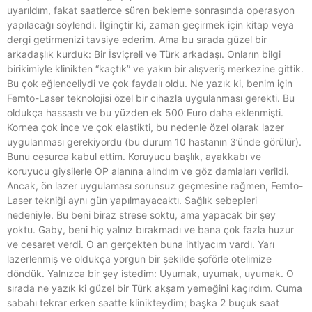
uyarıldım, fakat saatlerce süren bekleme sonrasında operasyon
yapılacağı söylendi. İlginçtir ki, zaman geçirmek için kitap veya
dergi getirmenizi tavsiye ederim. Ama bu sırada güzel bir
arkadaşlık kurduk: Bir İsviçreli ve Türk arkadaşı. Onların bilgi
birikimiyle klinikten “kaçtık” ve yakın bir alışveriş merkezine gittik.
Bu çok eğlenceliydi ve çok faydalı oldu. Ne yazık ki, benim için
Femto-Laser teknolojisi özel bir cihazla uygulanması gerekti. Bu
oldukça hassastı ve bu yüzden ek 500 Euro daha eklenmişti.
Kornea çok ince ve çok elastikti, bu nedenle özel olarak lazer
uygulanması gerekiyordu (bu durum 10 hastanın 3’ünde görülür).
Bunu cesurca kabul ettim. Koruyucu başlık, ayakkabı ve
koruyucu giysilerle OP alanına alındım ve göz damlaları verildi.
Ancak, ön lazer uygulaması sorunsuz geçmesine rağmen, Femto-
Laser tekniği aynı gün yapılmayacaktı. Sağlık sebepleri
nedeniyle. Bu beni biraz strese soktu, ama yapacak bir şey
yoktu. Gaby, beni hiç yalnız bırakmadı ve bana çok fazla huzur
ve cesaret verdi. O an gerçekten buna ihtiyacım vardı. Yarı
lazerlenmiş ve oldukça yorgun bir şekilde şoförle otelimize
döndük. Yalnızca bir şey istedim: Uyumak, uyumak, uyumak. O
sırada ne yazık ki güzel bir Türk akşam yemeğini kaçırdım. Cuma
sabahı tekrar erken saatte klinikteydim; başka 2 buçuk saat