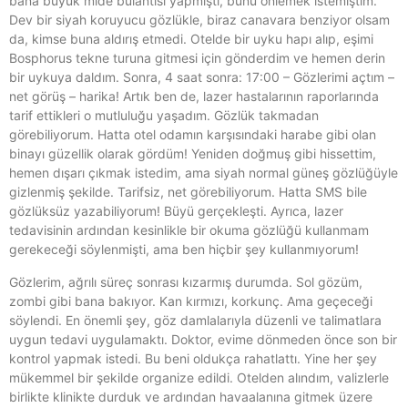
bana büyük mide bulantısı yapmıştı, bunu önlemek istemiştim.
Dev bir siyah koruyucu gözlükle, biraz canavara benziyor olsam
da, kimse buna aldırış etmedi. Otelde bir uyku hapı alıp, eşimi
Bosphorus tekne turuna gitmesi için gönderdim ve hemen derin
bir uykuya daldım. Sonra, 4 saat sonra: 17:00 – Gözlerimi açtım –
net görüş – harika! Artık ben de, lazer hastalarının raporlarında
tarif ettikleri o mutluluğu yaşadım. Gözlük takmadan
görebiliyorum. Hatta otel odamın karşısındaki harabe gibi olan
binayı güzellik olarak gördüm! Yeniden doğmuş gibi hissettim,
hemen dışarı çıkmak istedim, ama siyah normal güneş gözlüğüyle
gizlenmiş şekilde. Tarifsiz, net görebiliyorum. Hatta SMS bile
gözlüksüz yazabiliyorum! Büyü gerçekleşti. Ayrıca, lazer
tedavisinin ardından kesinlikle bir okuma gözlüğü kullanmam
gerekeceği söylenmişti, ama ben hiçbir şey kullanmıyorum!
Gözlerim, ağrılı süreç sonrası kızarmış durumda. Sol gözüm,
zombi gibi bana bakıyor. Kan kırmızı, korkunç. Ama geçeceği
söylendi. En önemli şey, göz damlalarıyla düzenli ve talimatlara
uygun tedavi uygulamaktı. Doktor, evime dönmeden önce son bir
kontrol yapmak istedi. Bu beni oldukça rahatlattı. Yine her şey
mükemmel bir şekilde organize edildi. Otelden alındım, valizlerle
birlikte klinikte durduk ve ardından havaalanına gitmek üzere