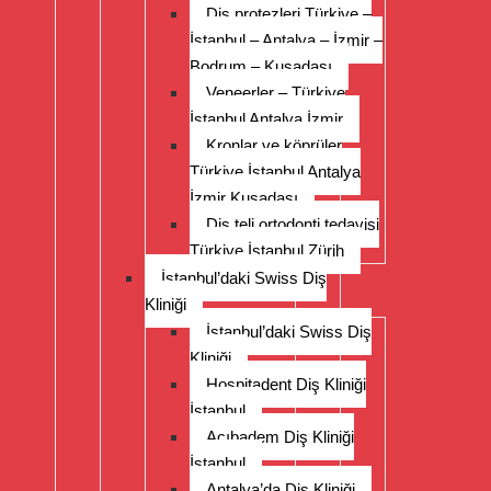
Diş protezleri Türkiye –
İstanbul – Antalya – İzmir –
Bodrum – Kuşadası
Veneerler – Türkiye
İstanbul Antalya İzmir
Kronlar ve köprüler
Türkiye İstanbul Antalya
İzmir Kuşadası
Diş teli ortodonti tedavisi
Türkiye İstanbul Zürih
İstanbul’daki Swiss Diş
Kliniği
İstanbul’daki Swiss Diş
Kliniği
Hospitadent Diş Kliniği
İstanbul
Acıbadem Diş Kliniği
İstanbul
Antalya’da Diş Kliniği