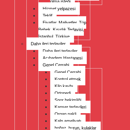
olma isteği
Hizmet yelpazesi
Teklif
Fiyatlar, Maliyetler, Tüp
Bebek, Kısırlık Tedavisi,
İstanbul, Türkiye
Daha ileri tedaviler
Daha ileri tedaviler
Acıbadem Hastanesi
Genel Cerrahi
Genel Cerrahi
Kontrol etmek
Kilo kaybı
Ortopedi
Spor hekimliği
Kanser tedavileri
Organ nakli
Kalp ameliyatı
boğaz, burun, kulaklar