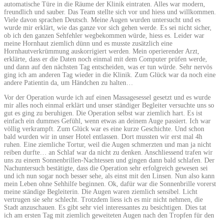
automatische Türe in die Räume der Klinik eintraten. Alles war modern,
freundlich und sauber. Das Team stellte sich vor und hiess und willkommen.
Viele davon sprachen Deutsch. Meine Augen wurden untersucht und es
wurde mir erklärt, wie das ganze vor sich gehen werde. Es sei nicht sicher,
ob ich den ganzen Sehfehler wegbekommen würde, hiess es. Leider war
meine Hornhaut ziemlich dünn und es musste zusätzlich eine
Hornhautverkrümmung auskorrigiert werden. Mein operierender Arzt,
erklärte, dass er die Daten noch einmal mit dem Computer prüfen werde,
und dann auf den nächsten Tag entscheiden, was er tun würde. Sehr nervös
ging ich am anderen Tag wieder in die Klinik. Zum Glück war da noch eine
andere Patientin da, um Händchen zu halten…
Vor der Operation wurde ich auf einen Massagesessel gesetzt und es wurde
mir alles noch einmal erklärt und unser ständiger Begleiter versuchte uns so
gut es ging zu beruhigen. Die Operation selbst war ziemlich hart. Es ist
einfach ein dummes Gefühl, wenn etwas an deinem Auge passiert. Ich war
völlig verkrampft. Zum Glück war es eine kurze Geschichte. Und schon
bald wurden wir in unser Hotel entlassen. Dort mussten wir erst mal 4h
ruhen. Eine ziemliche Tortur, weil die Augen schmerzten und man ja nicht
reiben durfte… an Schlaf war da nicht zu denken. Anschliessend trafen wir
uns zu einem Sonnenbrillen-Nachtessen und gingen dann bald schlafen. Der
Nachuntersuch bestätigte, dass die Operation sehr erfolgreich gewesen sei
und ich nun sogar noch besser sehe, als einst mit den Linsen. Nun also kann
mein Leben ohne Sehhilfe beginnen. Ok, dafür war die Sonnenbrille vorerst
meine ständige Begleiterin. Die Augen waren ziemlich sensibel. Licht
vertrugen sie sehr schlecht. Trotzdem liess ich es mir nicht nehmen, die
Stadt anzuschauen. Es gibt sehr viel interessantes zu besichtigen. Dies tat
ich am ersten Tag mit ziemlich geweiteten Augen nach den Tropfen für den