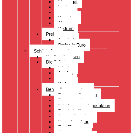
Manavgat
Izmir
Kayseri
Kusadasi
Alanya
Bodrum
Preise
Angebot
Preise in Euro
Schönheitsoperation
Schönheitsreisen
Die Spitäler
Istanbul
Antalya
Izmir
Bodrum
Behandlungsspektrum
Brustvergrösserung
Brustoperationen
Fettabsaugung Liposuktion
Bauchstraffung
Augenlidkorrektur
Nasenkorrektur
Faceliftung
Ohrenkorrektur