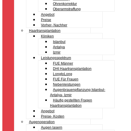
Ohrenkorrektur
Oberarmstraffung
Angebot
Preise
Vorher- Nachher
Haartransplantation
Kliniken
Istanbul
Antalya
Izmir
Leistungsspektrum
FUE Männer
DHI Haartransplantation
LongtoLong
FUE Für Frauen
Nebenleistungen
Augenbrauenpflanzung Istanbul-
Antalya- Izmir
Häufig gestellten Fragen
Haartransplantation
Angebot
Preise- Kosten
Augenoperation
Augen lasern