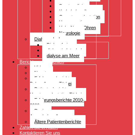
Orthopädie
Sportmedizin
Krebsbehandlungen
Organtransplantation
Herzoperationen
Hals, Nase, Ohren
Neurologie
Dialyseurlaub
Dialyseferien
dialyse in Istanbul
dialyse am Meer
Berichte von Patienten
Videos
Neuste
Erfahrungsberichte
Behandlungen Türkei
Patientenberichte
Haartransplantation Türkei
Erfahrungsberichte 2010-
2009
Reviews
Augenbehandlungen
Ältere Patientenberichte
Zahlen Sie in Raten
Kontaktieren Sie uns