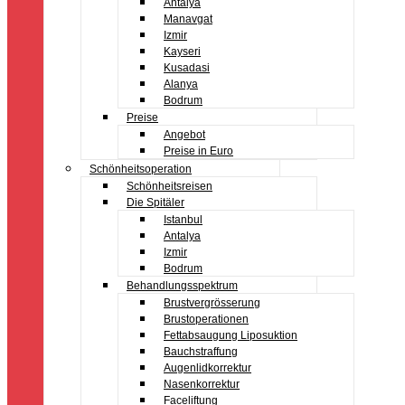
Antalya
Manavgat
Izmir
Kayseri
Kusadasi
Alanya
Bodrum
Preise
Angebot
Preise in Euro
Schönheitsoperation
Schönheitsreisen
Die Spitäler
Istanbul
Antalya
Izmir
Bodrum
Behandlungsspektrum
Brustvergrösserung
Brustoperationen
Fettabsaugung Liposuktion
Bauchstraffung
Augenlidkorrektur
Nasenkorrektur
Faceliftung