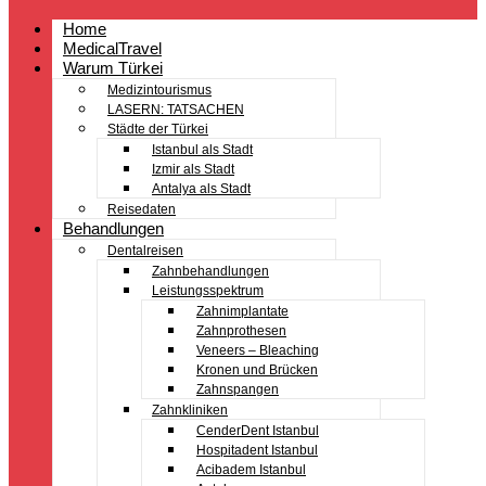
Home
MedicalTravel
Warum Türkei
Medizintourismus
LASERN: TATSACHEN
Städte der Türkei
Istanbul als Stadt
Izmir als Stadt
Antalya als Stadt
Reisedaten
Behandlungen
Dentalreisen
Zahnbehandlungen
Leistungsspektrum
Zahnimplantate
Zahnprothesen
Veneers – Bleaching
Kronen und Brücken
Zahnspangen
Zahnkliniken
CenderDent Istanbul
Hospitadent Istanbul
Acibadem Istanbul