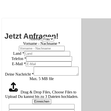
Jetzt Anfragen!
Anrede:
Vorname - Nachname
*
Land
*
Telefon
*
E-Mail
*
Deine Nachricht
*
Max. 5 MB file
Drag & Drop Files,
Choose Files to
Upload
Du kannst bis zu 3 Dateien hochladen.
Einreichen