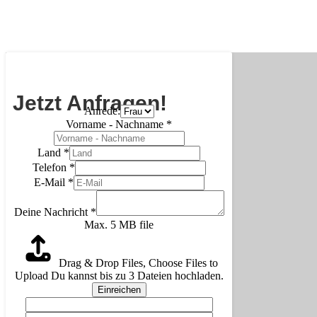
Jetzt Anfragen!
Anrede:
Vorname - Nachname
*
Land
*
Telefon
*
E-Mail
*
Deine Nachricht
*
Max. 5 MB file
Drag & Drop Files,
Choose Files to
Upload
Du kannst bis zu 3 Dateien hochladen.
Einreichen