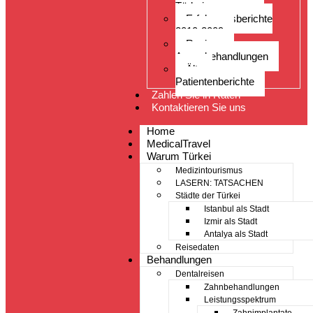
Türkei
Erfahrungsberichte
2010-2009
Reviews
Augenbehandlungen
Ältere
Patientenberichte
Zahlen Sie in Raten
Kontaktieren Sie uns
Home
MedicalTravel
Warum Türkei
Medizintourismus
LASERN: TATSACHEN
Städte der Türkei
Istanbul als Stadt
Izmir als Stadt
Antalya als Stadt
Reisedaten
Behandlungen
Dentalreisen
Zahnbehandlungen
Leistungsspektrum