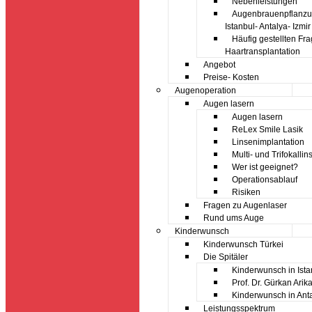
Nebenleistungen
Augenbrauenpflanz
Istanbul- Antalya- Izmir
Häufig gestellten Fr
Haartransplantation
Angebot
Preise- Kosten
Augenoperation
Augen lasern
Augen lasern
ReLex Smile Lasik
Linsenimplantation
Multi- und Trifokallin
Wer ist geeignet?
Operationsablauf
Risiken
Fragen zu Augenlaser
Rund ums Auge
Kinderwunsch
Kinderwunsch Türkei
Die Spitäler
Kinderwunsch in Ista
Prof. Dr. Gürkan Arik
Kinderwunsch in Ant
Leistungsspektrum