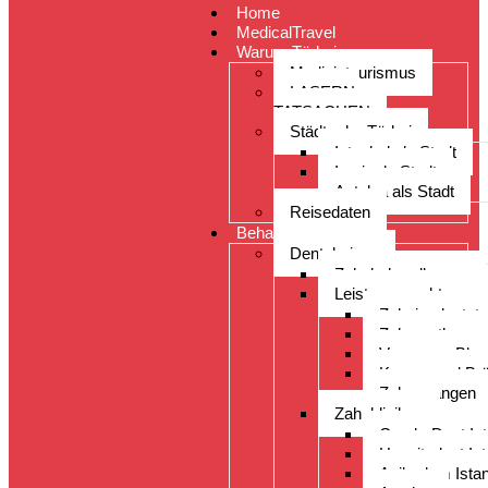
Home
MedicalTravel
Warum Türkei
Medizintourismus
LASERN:
TATSACHEN
Städte der Türkei
Istanbul als Stadt
Izmir als Stadt
Antalya als Stadt
Reisedaten
Behandlungen
Dentalreisen
Zahnbehandlungen
Leistungsspektrum
Zahnimplantate
Zahnprothesen
Veneers – Blea
Kronen und Br
Zahnspangen
Zahnkliniken
CenderDent Ist
Hospitadent Ist
Acibadem Istan