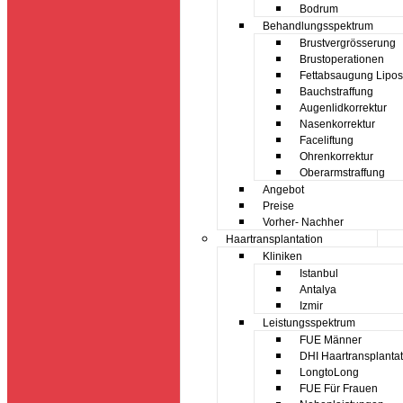
Bodrum
Behandlungsspektrum
Brustvergrösserung
Brustoperationen
Fettabsaugung Lipos
Bauchstraffung
Augenlidkorrektur
Nasenkorrektur
Faceliftung
Ohrenkorrektur
Oberarmstraffung
Angebot
Preise
Vorher- Nachher
Haartransplantation
Kliniken
Istanbul
Antalya
Izmir
Leistungsspektrum
FUE Männer
DHI Haartransplantat
LongtoLong
FUE Für Frauen