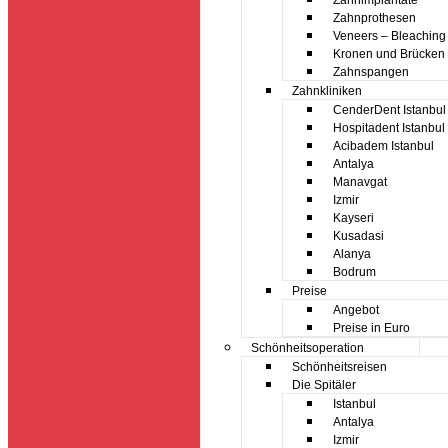
Zahnimplantate
Zahnprothesen
Veneers – Bleaching
Kronen und Brücken
Zahnspangen
Zahnkliniken
CenderDent Istanbul
Hospitadent Istanbul
Acibadem Istanbul
Antalya
Manavgat
Izmir
Kayseri
Kusadasi
Alanya
Bodrum
Preise
Angebot
Preise in Euro
Schönheitsoperation
Schönheitsreisen
Die Spitäler
Istanbul
Antalya
Izmir