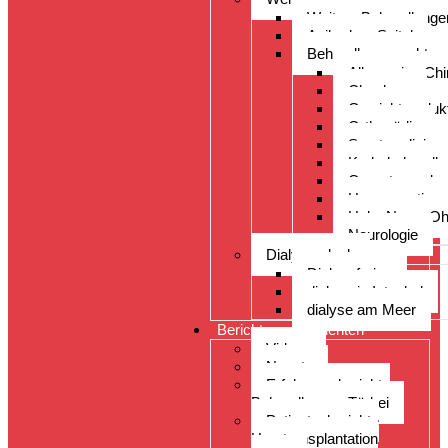
Weitere Behandlunge
Acibadem Spital
Behandlungsspektru
Allgemeine Chi
Check-up
Gewichtsreduk
Orthopädie
Sportmedizin
Krebsbehandlu
Organtransplan
Herzoperation
Hals, Nase, O
Neurologie
Dialyseurlaub
Dialyseferien
dialyse in Istanbul
dialyse am Meer
Berichte von Patienten
Videos
Neuste
Erfahrungsberichte
Behandlungen Türkei
Patientenberichte
Haartransplantation