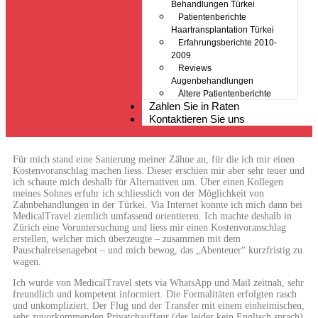
Behandlungen Türkei
Patientenberichte
Haartransplantation Türkei
Erfahrungsberichte 2010-
2009
Reviews
Augenbehandlungen
Ältere Patientenberichte
Zahlen Sie in Raten
Kontaktieren Sie uns
Für mich stand eine Sanierung meiner Zähne an, für die ich mir einen
Kostenvoranschlag machen liess. Dieser erschien mir aber sehr teuer und
ich schaute mich deshalb für Alternativen um. Über einen Kollegen
meines Sohnes erfuhr ich schliesslich von der Möglichkeit von
Zahnbehandlungen in der Türkei. Via Internet konnte ich mich dann bei
MedicalTravel ziemlich umfassend orientieren. Ich machte deshalb in
Zürich eine Voruntersuchung und liess mir einen Kostenvoranschlag
erstellen, welcher mich überzeugte – zusammen mit dem
Pauschalreisenagebot – und mich bewog, das „Abenteuer“ kurzfristig zu
wagen.
Ich wurde von MedicalTravel stets via WhatsApp und Mail zeitnah, sehr
freundlich und kompetent informiert. Die Formalitäten erfolgten rasch
und unkompliziert. Der Flug und der Transfer mit einem einheimischen,
sehr zuvorkommenden Privatchauffeur (der leider kein Englisch sprach)