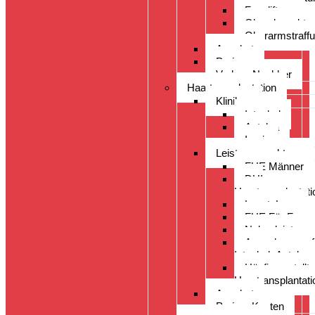
Faceliftung
Ohrenkorrektur
Oberarmstraff
Angebot
Preise
Vorher- Nachher
Haartransplantation
Kliniken
Istanbul
Antalya
Izmir
Leistungsspektrum
FUE Männer
DHI
Haartransplantati
LongtoLong
FUE Für Fraue
Nebenleistung
Augenbrauenpf
Istanbul- Antalya-
Häufig gestellt
Haartransplantati
Angebot
Preise- Kosten