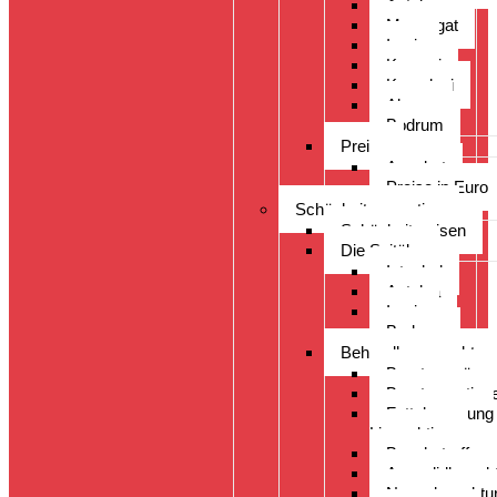
Antalya
Manavgat
Izmir
Kayseri
Kusadasi
Alanya
Bodrum
Preise
Angebot
Preise in Euro
Schönheitsoperation
Schönheitsreisen
Die Spitäler
Istanbul
Antalya
Izmir
Bodrum
Behandlungsspektru
Brustvergröss
Brustoperation
Fettabsaugung
Liposuktion
Bauchstraffung
Augenlidkorrek
Nasenkorrektu