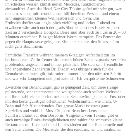
im schicken weissen klimatisierten Mercedes, funktionierten
einwandfrei. Auch das Hotel Naz City Taksim gefiel mir sehr gut, war
modern, sauber, mit freundlichem, hilfsbereitem Personal und einem
sehr angenehmen kleinen Wellnessbereich und Gym. Das
Frühstücksbüffet war unglaublich vielfältig und lecker. Lobend zu
erwähnen wäre auch noch der gratis Shuttledienst des Hotels zu jeder
Zeit an 3 verschiedene Hotspots. Diese sind aber auch zu Fuss in 20 – 30
Minuten erreichbar. Einziger kleiner Wermutstropfen: Das Fenster des
gegen die Hauptstrasse gelegenen Zimmers konnte, den Strassenlärm
nicht ganz abschirmen.
Sämtliche Transfers während meinem 6-tägigen Aufenthalt zur im
hochmodernen Zorlu-Center situierten schönen Zahnarztpraxis, verliefen
problemlos, angenehm und immer pünktlich. Die stets sehr freundliche
und angenehme Zahnärztin Dr. Dizdar, was übrigens auch für die
Dentalassistentinnen gilt, informierte immer über den nächsten Schritt
und war sehr kompetent und professionell. Ich verspürte nie Schmerzen.
Zwischen den Behandlungen gab es genügend Zeit, um diese riesige
pulsierende, sehr interessante und weitgehende auch saubere Weltstadt
mit ihren zahlreichen beeindruckenden Sehenswürdigkeiten zu Fuss oder
mit den kostengünstigen öffentlichen Verkehrsmitteln wie Tram, U-
Bahn und Schiff zu erkunden. Der grosse Markt ist etwas ganz
Spezielles und wohl ein Muss für jeden Besucher ebenso eine
Schiffsrundfahrt auf dem Bosporus. Ausgehend vom Taksim, gibt es
auch unzählige Einkaufsmöglichkeiten und zahlreiche schmucke kleine
Restaurants mit Livemusik und Imbissständen auf der Flaniermeile und
den Seitengassen. Die Meerenge, die den europäischen und asiatischen