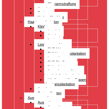
Oberarmstraffung
Angebot
Preise
Vorher- Nachher
Haartransplantation
Kliniken
Istanbul
Antalya
Izmir
Leistungsspektrum
FUE Männer
DHI Haartransplantation
LongtoLong
FUE Für Frauen
Nebenleistungen
Augenbrauenpflanzung
Istanbul- Antalya- Izmir
Häufig gestellten Fragen
Haartransplantation
Angebot
Preise- Kosten
Augenoperation
Augen lasern
Augen lasern