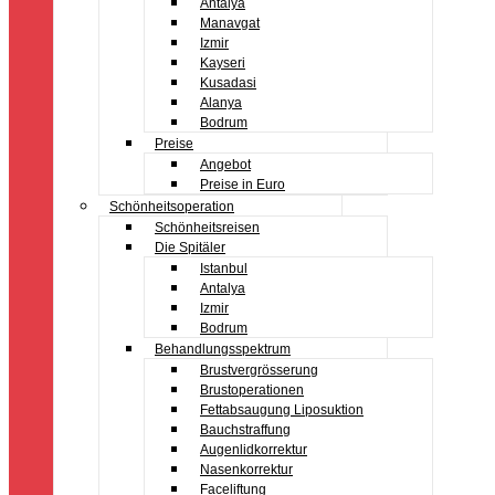
Antalya
Manavgat
Izmir
Kayseri
Kusadasi
Alanya
Bodrum
Preise
Angebot
Preise in Euro
Schönheitsoperation
Schönheitsreisen
Die Spitäler
Istanbul
Antalya
Izmir
Bodrum
Behandlungsspektrum
Brustvergrösserung
Brustoperationen
Fettabsaugung Liposuktion
Bauchstraffung
Augenlidkorrektur
Nasenkorrektur
Faceliftung