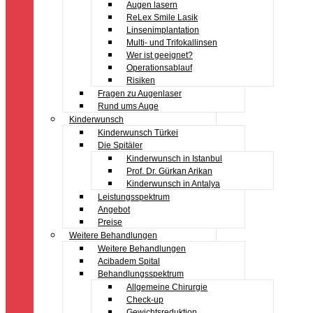
Augen lasern
ReLex Smile Lasik
Linsenimplantation
Multi- und Trifokallinsen
Wer ist geeignet?
Operationsablauf
Risiken
Fragen zu Augenlaser
Rund ums Auge
Kinderwunsch
Kinderwunsch Türkei
Die Spitäler
Kinderwunsch in Istanbul
Prof. Dr. Gürkan Arikan
Kinderwunsch in Antalya
Leistungsspektrum
Angebot
Preise
Weitere Behandlungen
Weitere Behandlungen
Acibadem Spital
Behandlungsspektrum
Allgemeine Chirurgie
Check-up
Gewichtsreduktion