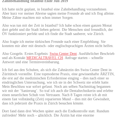
Zahnbehandlung Istanbul Ende Juli 2019
Ich hatte nicht geplant, in Istanbul eine Zahnbehandlung vorzunehmen.
Aber kurz vor meiner Abreise sagten meine Freunde ab und ich flog alleine.
Meine Zähne machten mir schon immer Sorgen.
Also was tun mit der Zeit in Istanbul? Ich habe schon einen ganzen Monat
dort gelebt und die Stadt lieben gelernt. Die Menschen sind freundlich, der
ÖV funktioniert perfekt und ich finde die Stadt sauberer, wie Zürich.
Also fragte ich meine türkischen Freunde nach einer Empfehlung. Sie
konnten mir aber mit deutsch- oder englischsprachigen Ärzten nicht helfen.
Also Googeln. Erstes Ergebnis:
Swiss Center Dent
. Ausführlicher Beschrieb
und als Kontakt
MEDICALTRAVEL.CH
. Anfrage starten – schnelle
Antwort und eine Terminvereinbarung.
Ich fiel aus den Schuhen, als sich die Zahnärztin des Swiss Center Dent in
Züritütsch vorstellte. Eine topmoderne Praxis, eine gewissenhafte ÄRZTIN,
die erst auf die medizinischen Erfordernisse einging – dies nach einer so
eindringlichen Untersuchung, wie ich sie in der Schweiz nie erlebt hatte.
Mein Beschluss war sofort gefasst. Noch am selben Nachmittag begannen
wir mit der ‘Sanierung’. So traf ich auch die Dentaltechnikerin und erlebte
einen neuerlichen Schub von Vertrauen. Nach 8 Tagen reiste ich ab mit
einem fast vollständig (Zeit) reparierten Mund – dies mit der Gewissheit,
dass ich jederzeit die Praxis in Zürich besuchen könnte.
Dort fand dann drei Wochen später auch die Endkontrolle statt. Rundum
zufrieden! Mehr noch – glücklich. Die Ärztin hat eine enorme