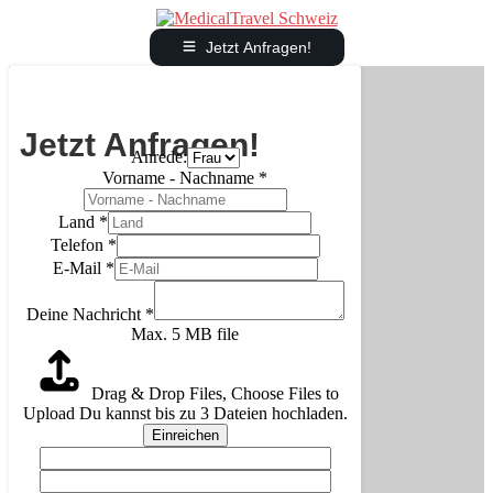
Jetzt Anfragen!
Jetzt Anfragen!
Anrede:
Vorname - Nachname
*
Land
*
Telefon
*
E-Mail
*
Deine Nachricht
*
Max. 5 MB file
Drag & Drop Files,
Choose Files to
Upload
Du kannst bis zu 3 Dateien hochladen.
Einreichen