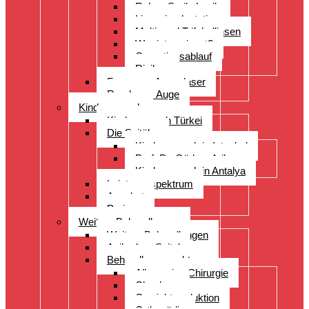
ReLex Smile Lasik
Linsenimplantation
Multi- und Trifokallinsen
Wer ist geeignet?
Operationsablauf
Risiken
Fragen zu Augenlaser
Rund ums Auge
Kinderwunsch
Kinderwunsch Türkei
Die Spitäler
Kinderwunsch in Istanbul
Prof. Dr. Gürkan Arikan
Kinderwunsch in Antalya
Leistungsspektrum
Angebot
Preise
Weitere Behandlungen
Weitere Behandlungen
Acibadem Spital
Behandlungsspektrum
Allgemeine Chirurgie
Check-up
Gewichtsreduktion