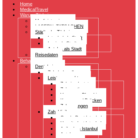
Home
MedicalTravel
Warum Türkei
Medizintourismus
LASERN: TATSACHEN
Städte der Türkei
Istanbul als Stadt
Izmir als Stadt
Antalya als Stadt
Reisedaten
Behandlungen
Dentalreisen
Zahnbehandlungen
Leistungsspektrum
Zahnimplantate
Zahnprothesen
Veneers – Bleaching
Kronen und Brücken
Zahnspangen
Zahnkliniken
CenderDent Istanbul
Hospitadent Istanbul
Acibadem Istanbul
Antalya