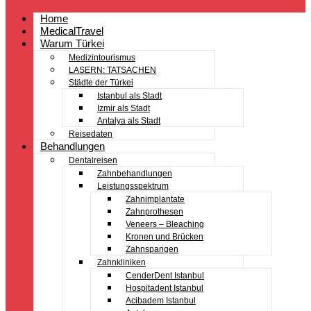
Home
MedicalTravel
Warum Türkei
Medizintourismus
LASERN: TATSACHEN
Städte der Türkei
Istanbul als Stadt
Izmir als Stadt
Antalya als Stadt
Reisedaten
Behandlungen
Dentalreisen
Zahnbehandlungen
Leistungsspektrum
Zahnimplantate
Zahnprothesen
Veneers – Bleaching
Kronen und Brücken
Zahnspangen
Zahnkliniken
CenderDent Istanbul
Hospitadent Istanbul
Acibadem Istanbul