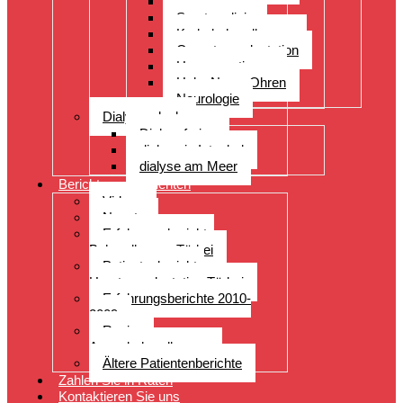
Orthopädie
Sportmedizin
Krebsbehandlungen
Organtransplantation
Herzoperationen
Hals, Nase, Ohren
Neurologie
Dialyseurlaub
Dialyseferien
dialyse in Istanbul
dialyse am Meer
Berichte von Patienten
Videos
Neuste
Erfahrungsberichte
Behandlungen Türkei
Patientenberichte
Haartransplantation Türkei
Erfahrungsberichte 2010-
2009
Reviews
Augenbehandlungen
Ältere Patientenberichte
Zahlen Sie in Raten
Kontaktieren Sie uns