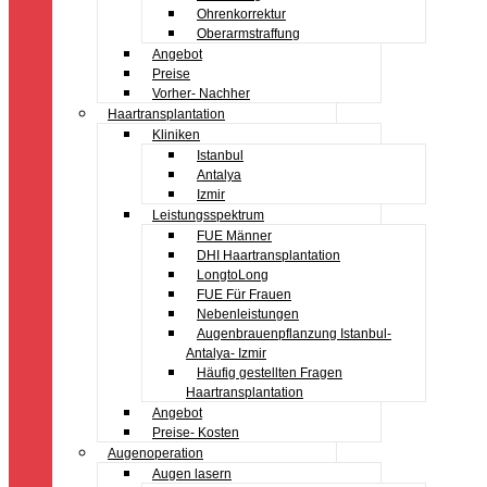
Ohrenkorrektur
Oberarmstraffung
Angebot
Preise
Vorher- Nachher
Haartransplantation
Kliniken
Istanbul
Antalya
Izmir
Leistungsspektrum
FUE Männer
DHI Haartransplantation
LongtoLong
FUE Für Frauen
Nebenleistungen
Augenbrauenpflanzung Istanbul-
Antalya- Izmir
Häufig gestellten Fragen
Haartransplantation
Angebot
Preise- Kosten
Augenoperation
Augen lasern