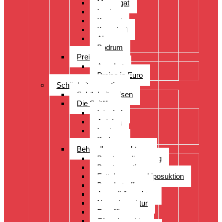
Manavgat
Izmir
Kayseri
Kusadasi
Alanya
Bodrum
Preise
Angebot
Preise in Euro
Schönheitsoperation
Schönheitsreisen
Die Spitäler
Istanbul
Antalya
Izmir
Bodrum
Behandlungsspektrum
Brustvergrösserung
Brustoperationen
Fettabsaugung Liposuktion
Bauchstraffung
Augenlidkorrektur
Nasenkorrektur
Faceliftung
Ohrenkorrektur