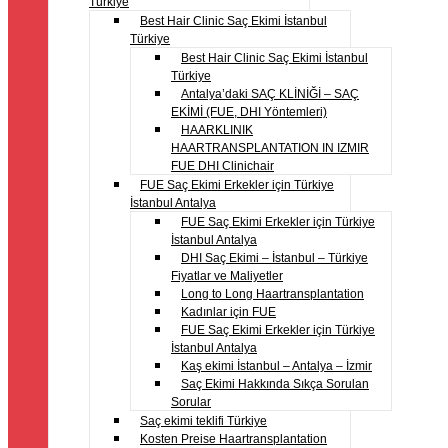
Türkiye
Best Hair Clinic Saç Ekimi İstanbul
Türkiye
Best Hair Clinic Saç Ekimi İstanbul
Türkiye
Antalya’daki SAÇ KLİNİĞİ – SAÇ
EKİMİ (FUE, DHI Yöntemleri)
HAARKLINIK
HAARTRANSPLANTATION IN IZMIR
FUE DHI Clinichair
FUE Saç Ekimi Erkekler için Türkiye
İstanbul Antalya
FUE Saç Ekimi Erkekler için Türkiye
İstanbul Antalya
DHI Saç Ekimi – İstanbul – Türkiye
Fiyatlar ve Maliyetler
Long to Long Haartransplantation
Kadınlar için FUE
FUE Saç Ekimi Erkekler için Türkiye
İstanbul Antalya
Kaş ekimi İstanbul – Antalya – İzmir
Saç Ekimi Hakkında Sıkça Sorulan
Sorular
Saç ekimi teklifi Türkiye
Kosten Preise Haartransplantation