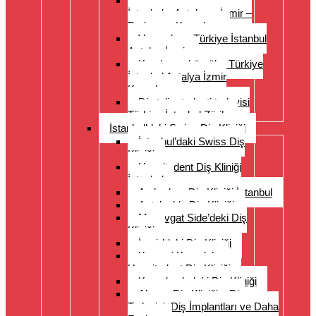
Diş protezleri Türkiye –
İstanbul – Antalya – İzmir –
Bodrum – Kuşadası
Veneerler – Türkiye İstanbul
Antalya İzmir
Kronlar ve köprüler Türkiye
İstanbul Antalya İzmir
Kuşadası
Diş teli ortodonti tedavisi
Türkiye İstanbul Zürih
İstanbul’daki Swiss Diş Kliniği
İstanbul’daki Swiss Diş
Kliniği
Hospitadent Diş Kliniği
İstanbul
Acıbadem Diş Kliniği İstanbul
Antalya’da Diş Kliniği
Manavgat Side’deki Diş
Kliniği
İzmir’deki Diş Kliniği
Kayseri Kapadokya
Hospitadent Diş Kliniği
Kuşadası’ndaki Diş Kliniği
Alanya Diş Kliniği – Diş
Tedavisi, Diş İmplantları ve Daha