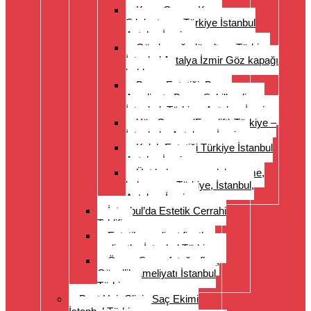
Karın Germe Karın
Sıkılaştırma Türkiye İstanbul
Antalya İzmir
Göz kapağı düzeltme Türkiye
İstanbul Antalya İzmir Göz kapağı
kaldırma
Burun Estetiği, Burun
Ameliyatı, Burun Şekillendirme
İstanbul, Türkiye, Antalya, İzmir
Yüz Germe (Facelift) Türkiye –
İstanbul – Antalya – İzmir
Kulak Estetiği Türkiye İstanbul
Antalya İzmir
Üst kol germe, uyluk germe,
kol germe, Türkiye, İstanbul,
Antalya, İzmir
İstanbul’da Estetik Cerrahi
Teklifi
Estetik ameliyat fiyatları
maliyetler İstanbul Türkiye
Önce- Sonra fotoğrafları,
Güzellik ameliyatı İstanbul
Türkiye
Best Hair Clinic Saç Ekimi