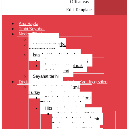
Offcanvas
Edit Template
Ana Sayfa
Tıbbi Seyahat
Neden Türkiye
Tıbbi turizm
LAZERLE GİRİŞ:
GERÇEKLER
İstanbul bir şehir olarak
İstanbul bir şehir olarak
İzmir bir şehir olarak
Antalya şehri
Seyahat tarihi
Diş tedavileri, diş turizmi, Türkiye'ye diş gezileri
Diş tedavileri, diş turizmi,
Türkiye'ye diş gezileri
Diş tedavileri, diş turizmi,
Türkiye’ye diş gezileri
Hizmet yelpazesi
Diş implantları Türkiye –
İstanbul – Antalya – İzmir –
Bodrum – Kuşadası