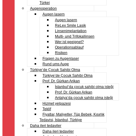
Türkei
Augenoperation
Augen lasern
Augen lasern
ReLex Smile Lasik
Linsenimplantation
Multi- und Trifokallinsen
Wer ist geeignet?
Operationsablauf
Risiken
Fragen zu Augenlaser
Rund ums Auge
Türkiye’de Çocuk Sahibi Olma
Türkiye’de Çocuk Sahibi Olma
Prof. Dr. Gürkan Arikan
İstanbul’da çocuk sahibi olma isteği
Prof. Dr. Gürkan Arikan
Antalya’da çocuk sahibi olma isteği
Hizmet yelpazesi
Teklif
Fiyatlar, Maliyetler, Tüp Bebek, Kısırlık
Tedavisi, İstanbul, Türkiye
Daha ileri tedaviler
Daha ileri tedaviler