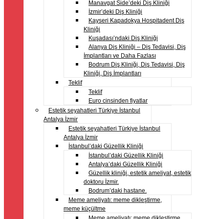
Manavgat Side’deki Diş Kliniği
İzmir’deki Diş Kliniği
Kayseri Kapadokya Hospitadent Diş
Kliniği
Kuşadası’ndaki Diş Kliniği
Alanya Diş Kliniği – Diş Tedavisi, Diş
İmplantları ve Daha Fazlası
Bodrum Diş Kliniği, Diş Tedavisi, Diş
Kliniği, Diş İmplantları
Teklif
Teklif
Euro cinsinden fiyatlar
Estetik seyahatleri Türkiye İstanbul
Antalya İzmir
Estetik seyahatleri Türkiye İstanbul
Antalya İzmir
İstanbul’daki Güzellik Kliniği
İstanbul’daki Güzellik Kliniği
Antalya’daki Güzellik Kliniği
Güzellik kliniği, estetik ameliyat, estetik
doktoru İzmir.
Bodrum’daki hastane.
Meme ameliyatı: meme dikleştirme,
meme küçültme
Meme ameliyatı: meme dikleştirme,