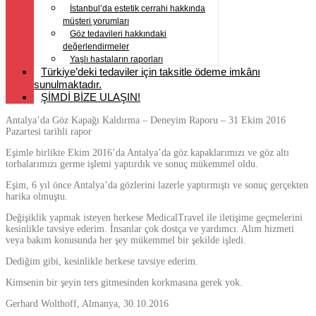
İstanbul’da estetik cerrahi hakkında
müşteri yorumları
Göz tedavileri hakkındaki
değerlendirmeler
Yaşlı hastaların raporları
Türkiye’deki tedaviler için taksitle ödeme imkânı
sunulmaktadır.
ŞİMDİ BİZE ULAŞIN!
Antalya’da Göz Kapağı Kaldırma – Deneyim Raporu – 31 Ekim 2016
Pazartesi tarihli rapor
Eşimle birlikte Ekim 2016’da Antalya’da göz kapaklarımızı ve göz altı
torbalarımızı germe işlemi yaptırdık ve sonuç mükemmel oldu.
Eşim, 6 yıl önce Antalya’da gözlerini lazerle yaptırmıştı ve sonuç gerçekten
harika olmuştu.
Değişiklik yapmak isteyen herkese MedicalTravel ile iletişime geçmelerini
kesinlikle tavsiye ederim. İnsanlar çok dostça ve yardımcı. Alım hizmeti
veya bakım konusunda her şey mükemmel bir şekilde işledi.
Dediğim gibi, kesinlikle herkese tavsiye ederim.
Kimsenin bir şeyin ters gitmesinden korkmasına gerek yok.
Gerhard Wolthoff, Almanya, 30.10.2016