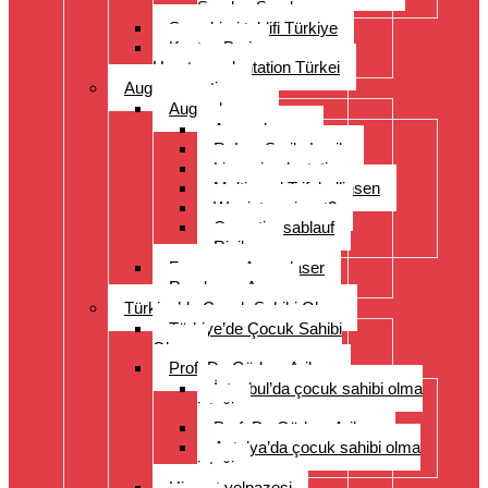
Sorulan Sorular
Saç ekimi teklifi Türkiye
Kosten Preise
Haartransplantation Türkei
Augenoperation
Augen lasern
Augen lasern
ReLex Smile Lasik
Linsenimplantation
Multi- und Trifokallinsen
Wer ist geeignet?
Operationsablauf
Risiken
Fragen zu Augenlaser
Rund ums Auge
Türkiye’de Çocuk Sahibi Olma
Türkiye’de Çocuk Sahibi
Olma
Prof. Dr. Gürkan Arikan
İstanbul’da çocuk sahibi olma
isteği
Prof. Dr. Gürkan Arikan
Antalya’da çocuk sahibi olma
isteği
Hizmet yelpazesi