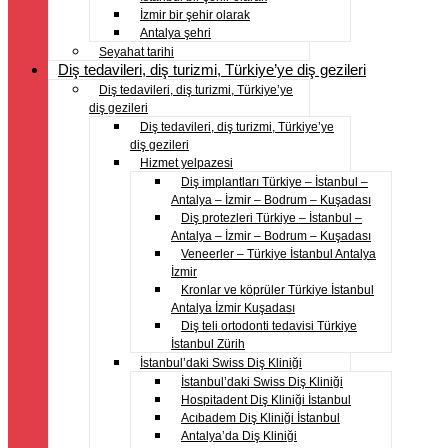
İzmir bir şehir olarak
Antalya şehri
Seyahat tarihi
Diş tedavileri, diş turizmi, Türkiye’ye diş gezileri
Diş tedavileri, diş turizmi, Türkiye’ye
diş gezileri
Diş tedavileri, diş turizmi, Türkiye’ye
diş gezileri
Hizmet yelpazesi
Diş implantları Türkiye – İstanbul –
Antalya – İzmir – Bodrum – Kuşadası
Diş protezleri Türkiye – İstanbul –
Antalya – İzmir – Bodrum – Kuşadası
Veneerler – Türkiye İstanbul Antalya
İzmir
Kronlar ve köprüler Türkiye İstanbul
Antalya İzmir Kuşadası
Diş teli ortodonti tedavisi Türkiye
İstanbul Zürih
İstanbul’daki Swiss Diş Kliniği
İstanbul’daki Swiss Diş Kliniği
Hospitadent Diş Kliniği İstanbul
Acıbadem Diş Kliniği İstanbul
Antalya’da Diş Kliniği