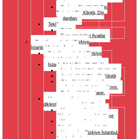
Fazlası
Bodrum Diş Kliniği, Diş
Tedavisi, Diş Kliniği, Diş
İmplantları
Teklif
Teklif
Euro cinsinden fiyatlar
Estetik seyahatleri Türkiye
İstanbul Antalya İzmir
Estetik seyahatleri Türkiye
İstanbul Antalya İzmir
İstanbul'daki Güzellik Kliniği
İstanbul’daki Güzellik Kliniği
Antalya’daki Güzellik Kliniği
Güzellik kliniği, estetik
ameliyat, estetik doktoru İzmir.
Bodrum’daki hastane.
Meme ameliyatı: meme
dikleştirme, meme küçültme
Meme ameliyatı: meme
dikleştirme, meme küçültme
Meme ameliyatı: meme
dikleştirme, meme küçültme
Liposuction Türkiye İstanbul
Antalya İzmir