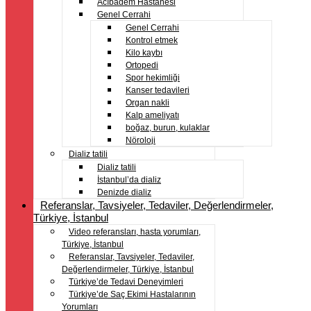
Acıbadem Hastanesi
Genel Cerrahi
Genel Cerrahi
Kontrol etmek
Kilo kaybı
Ortopedi
Spor hekimliği
Kanser tedavileri
Organ nakli
Kalp ameliyatı
boğaz, burun, kulaklar
Nöroloji
Dializ tatili
Dializ tatili
İstanbul’da dializ
Denizde dializ
Referanslar, Tavsiyeler, Tedaviler, Değerlendirmeler,
Türkiye, İstanbul
Video referansları, hasta yorumları,
Türkiye, İstanbul
Referanslar, Tavsiyeler, Tedaviler,
Değerlendirmeler, Türkiye, İstanbul
Türkiye’de Tedavi Deneyimleri
Türkiye’de Saç Ekimi Hastalarının
Yorumları