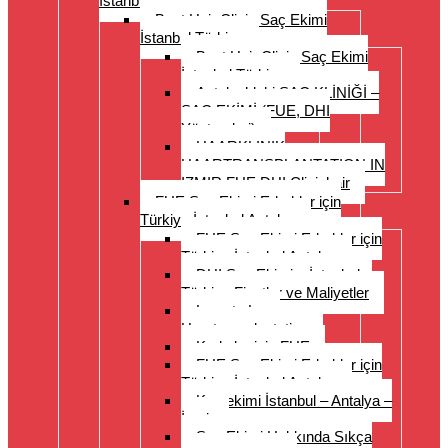
İstanbul Türkiye
Best Hair Clinic Saç Ekimi
İstanbul Türkiye
Best Hair Clinic Saç Ekimi
İstanbul Türkiye
Antalya’daki SAÇ KLİNİĞİ –
SAÇ EKİMİ (FUE, DHI
Yöntemleri)
HAARKLINIK
HAARTRANSPLANTATION IN
IZMIR FUE DHI Clinichair
FUE Saç Ekimi Erkekler için
Türkiye İstanbul Antalya
FUE Saç Ekimi Erkekler için
Türkiye İstanbul Antalya
DHI Saç Ekimi – İstanbul –
Türkiye Fiyatlar ve Maliyetler
Long to Long
Haartransplantation
Kadınlar için FUE
FUE Saç Ekimi Erkekler için
Türkiye İstanbul Antalya
Kaş ekimi İstanbul – Antalya –
İzmir
Saç Ekimi Hakkında Sıkça