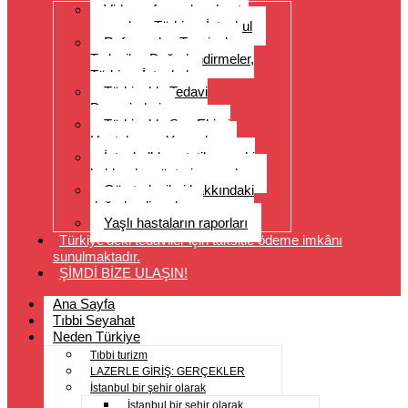
Video referansları, hasta
yorumları, Türkiye, İstanbul
Referanslar, Tavsiyeler,
Tedaviler, Değerlendirmeler,
Türkiye, İstanbul
Türkiye’de Tedavi
Deneyimleri
Türkiye’de Saç Ekimi
Hastalarının Yorumları
İstanbul’da estetik cerrahi
hakkında müşteri yorumları
Göz tedavileri hakkındaki
değerlendirmeler
Yaşlı hastaların raporları
Türkiye’deki tedaviler için taksitle ödeme imkânı
sunulmaktadır.
ŞİMDİ BİZE ULAŞIN!
Ana Sayfa
Tıbbi Seyahat
Neden Türkiye
Tıbbi turizm
LAZERLE GİRİŞ: GERÇEKLER
İstanbul bir şehir olarak
İstanbul bir şehir olarak