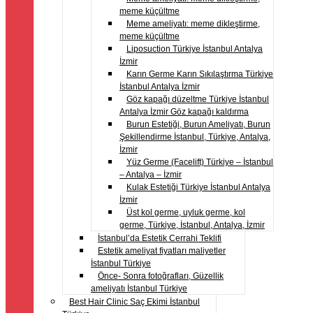
meme küçültme
Meme ameliyatı: meme dikleştirme,
meme küçültme
Liposuction Türkiye İstanbul Antalya
İzmir
Karın Germe Karın Sıkılaştırma Türkiye
İstanbul Antalya İzmir
Göz kapağı düzeltme Türkiye İstanbul
Antalya İzmir Göz kapağı kaldırma
Burun Estetiği, Burun Ameliyatı, Burun
Şekillendirme İstanbul, Türkiye, Antalya,
İzmir
Yüz Germe (Facelift) Türkiye – İstanbul
– Antalya – İzmir
Kulak Estetiği Türkiye İstanbul Antalya
İzmir
Üst kol germe, uyluk germe, kol
germe, Türkiye, İstanbul, Antalya, İzmir
İstanbul’da Estetik Cerrahi Teklifi
Estetik ameliyat fiyatları maliyetler
İstanbul Türkiye
Önce- Sonra fotoğrafları, Güzellik
ameliyatı İstanbul Türkiye
Best Hair Clinic Saç Ekimi İstanbul