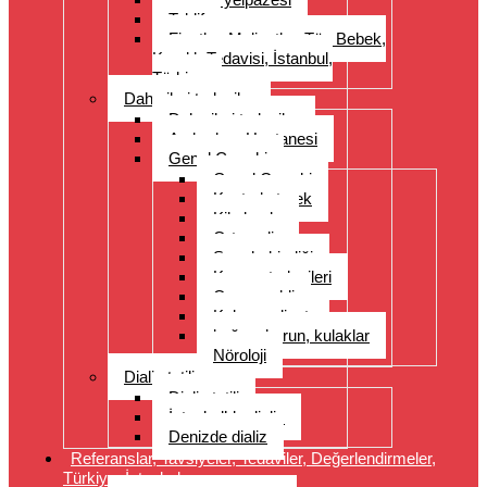
Teklif
Fiyatlar, Maliyetler, Tüp Bebek,
Kısırlık Tedavisi, İstanbul,
Türkiye
Daha ileri tedaviler
Daha ileri tedaviler
Acıbadem Hastanesi
Genel Cerrahi
Genel Cerrahi
Kontrol etmek
Kilo kaybı
Ortopedi
Spor hekimliği
Kanser tedavileri
Organ nakli
Kalp ameliyatı
boğaz, burun, kulaklar
Nöroloji
Dializ tatili
Dializ tatili
İstanbul’da dializ
Denizde dializ
Referanslar, Tavsiyeler, Tedaviler, Değerlendirmeler,
Türkiye, İstanbul