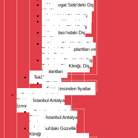
Manavgat Side’deki Diş
Kliniği
İzmir’deki Diş Kliniği
Kayseri Kapadokya
Hospitadent Diş Kliniği
Kuşadası’ndaki Diş
Kliniği
Alanya Diş Kliniği – Diş
Tedavisi, Diş İmplantları ve
Daha Fazlası
Bodrum Diş Kliniği, Diş
Tedavisi, Diş Kliniği, Diş
İmplantları
Teklif
Teklif
Euro cinsinden fiyatlar
Estetik seyahatleri
Türkiye İstanbul Antalya
İzmir
Estetik seyahatleri
Türkiye İstanbul Antalya
İzmir
İstanbul'daki Güzellik
Kliniği