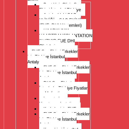
Best Hair Clinic Saç
Ekimi İstanbul Türkiye
Antalya’daki SAÇ
KLİNİĞİ – SAÇ EKİMİ
(FUE, DHI Yöntemleri)
HAARKLINIK
HAARTRANSPLANTATION
IN IZMIR FUE DHI
Clinichair
FUE Saç Ekimi Erkekler
için Türkiye İstanbul
Antalya
FUE Saç Ekimi Erkekler
için Türkiye İstanbul
Antalya
DHI Saç Ekimi –
İstanbul – Türkiye Fiyatlar
ve Maliyetler
Long to Long
Haartransplantation
Kadınlar için FUE
FUE Saç Ekimi Erkekler
için Türkiye İstanbul
Antalya