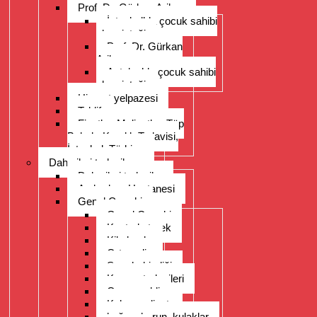
Prof. Dr. Gürkan Arikan
İstanbul’da çocuk sahibi
olma isteği
Prof. Dr. Gürkan
Arikan
Antalya’da çocuk sahibi
olma isteği
Hizmet yelpazesi
Teklif
Fiyatlar, Maliyetler, Tüp
Bebek, Kısırlık Tedavisi,
İstanbul, Türkiye
Daha ileri tedaviler
Daha ileri tedaviler
Acıbadem Hastanesi
Genel Cerrahi
Genel Cerrahi
Kontrol etmek
Kilo kaybı
Ortopedi
Spor hekimliği
Kanser tedavileri
Organ nakli
Kalp ameliyatı
boğaz, burun, kulaklar