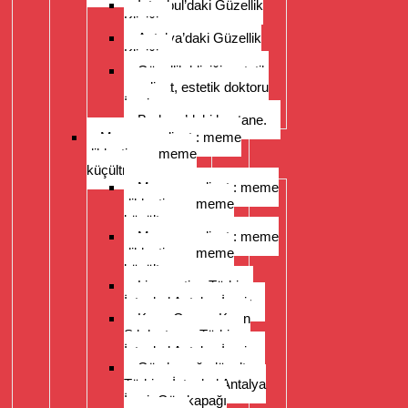
İstanbul’daki Güzellik
Kliniği
Antalya’daki Güzellik
Kliniği
Güzellik kliniği, estetik
ameliyat, estetik doktoru
İzmir.
Bodrum’daki hastane.
Meme ameliyatı: meme
dikleştirme, meme
küçültme
Meme ameliyatı: meme
dikleştirme, meme
küçültme
Meme ameliyatı: meme
dikleştirme, meme
küçültme
Liposuction Türkiye
İstanbul Antalya İzmir
Karın Germe Karın
Sıkılaştırma Türkiye
İstanbul Antalya İzmir
Göz kapağı düzeltme
Türkiye İstanbul Antalya
İzmir Göz kapağı