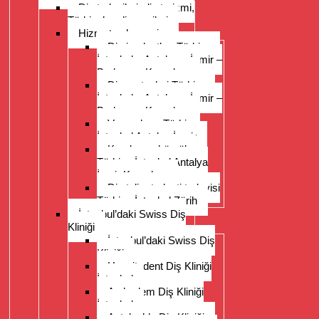
Diş tedavileri, diş turizmi,
Türkiye’ye diş gezileri
Hizmet yelpazesi
Diş implantları Türkiye –
İstanbul – Antalya – İzmir –
Bodrum – Kuşadası
Diş protezleri Türkiye –
İstanbul – Antalya – İzmir –
Bodrum – Kuşadası
Veneerler – Türkiye
İstanbul Antalya İzmir
Kronlar ve köprüler
Türkiye İstanbul Antalya
İzmir Kuşadası
Diş teli ortodonti tedavisi
Türkiye İstanbul Zürih
İstanbul’daki Swiss Diş
Kliniği
İstanbul’daki Swiss Diş
Kliniği
Hospitadent Diş Kliniği
İstanbul
Acıbadem Diş Kliniği
İstanbul
Antalya’da Diş Kliniği