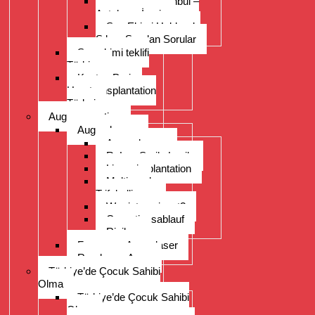
Kaş ekimi İstanbul –
Antalya – İzmir
Saç Ekimi Hakkında
Sıkça Sorulan Sorular
Saç ekimi teklifi
Türkiye
Kosten Preise
Haartransplantation
Türkei
Augenoperation
Augen lasern
Augen lasern
ReLex Smile Lasik
Linsenimplantation
Multi- und
Trifokallinsen
Wer ist geeignet?
Operationsablauf
Risiken
Fragen zu Augenlaser
Rund ums Auge
Türkiye’de Çocuk Sahibi
Olma
Türkiye’de Çocuk Sahibi
Olma