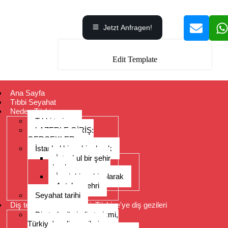
Jetzt Anfragen!
Edit Template
Ana Sayfa
Tıbbi Seyahat
Neden Türkiye
Tıbbi turizm
LAZERLE GİRİŞ:
GERÇEKLER
İstanbul bir şehir olarak
İstanbul bir şehir
olarak
İzmir bir şehir olarak
Antalya şehri
Seyahat tarihi
Diş tedavileri, diş turizmi, Türkiye'ye diş gezileri
Diş tedavileri, diş turizmi,
Türkiye'ye diş gezileri