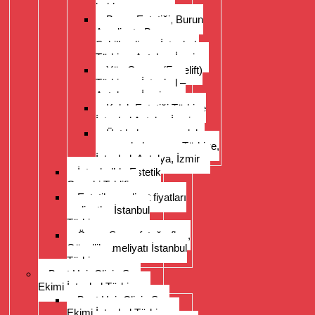
kaldırma
Burun Estetiği, Burun
Ameliyatı, Burun
Şekillendirme İstanbul,
Türkiye, Antalya, İzmir
Yüz Germe (Facelift)
Türkiye – İstanbul –
Antalya – İzmir
Kulak Estetiği Türkiye
İstanbul Antalya İzmir
Üst kol germe, uyluk
germe, kol germe, Türkiye,
İstanbul, Antalya, İzmir
İstanbul’da Estetik
Cerrahi Teklifi
Estetik ameliyat fiyatları
maliyetler İstanbul
Türkiye
Önce- Sonra fotoğrafları,
Güzellik ameliyatı İstanbul
Türkiye
Best Hair Clinic Saç
Ekimi İstanbul Türkiye
Best Hair Clinic Saç
Ekimi İstanbul Türkiye