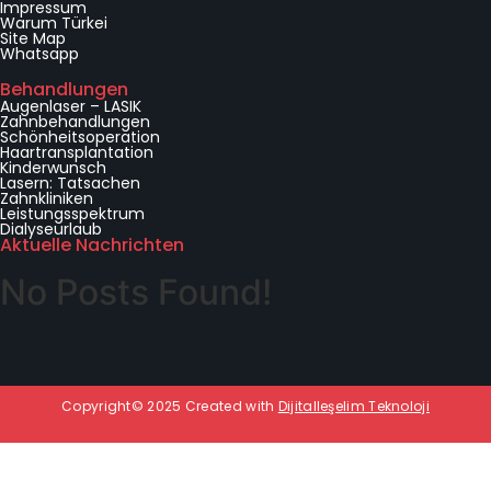
a
Impressum
Warum Türkei
W
Site Map
e
Whatsapp
b
Behandlungen
E
Augenlaser – LASIK
-
Zahnbehandlungen
p
Schönheitsoperation
o
Haartransplantation
Kinderwunsch
s
Lasern: Tatsachen
t
Zahnkliniken
a
Leistungsspektrum
Dialyseurlaub
Aktuelle Nachrichten
No Posts Found!
Copyright© 2025 Created with
Dijitalleşelim Teknoloji