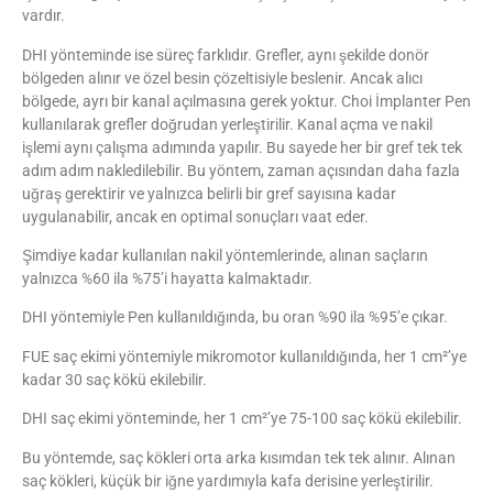
vardır.
DHI yönteminde ise süreç farklıdır. Grefler, aynı şekilde donör
bölgeden alınır ve özel besin çözeltisiyle beslenir. Ancak alıcı
bölgede, ayrı bir kanal açılmasına gerek yoktur. Choi İmplanter Pen
kullanılarak grefler doğrudan yerleştirilir. Kanal açma ve nakil
işlemi aynı çalışma adımında yapılır. Bu sayede her bir gref tek tek
adım adım nakledilebilir. Bu yöntem, zaman açısından daha fazla
uğraş gerektirir ve yalnızca belirli bir gref sayısına kadar
uygulanabilir, ancak en optimal sonuçları vaat eder.
Şimdiye kadar kullanılan nakil yöntemlerinde, alınan saçların
yalnızca %60 ila %75’i hayatta kalmaktadır.
DHI yöntemiyle Pen kullanıldığında, bu oran %90 ila %95’e çıkar.
FUE saç ekimi yöntemiyle mikromotor kullanıldığında, her 1 cm²’ye
kadar 30 saç kökü ekilebilir.
DHI saç ekimi yönteminde, her 1 cm²’ye 75-100 saç kökü ekilebilir.
Bu yöntemde, saç kökleri orta arka kısımdan tek tek alınır. Alınan
saç kökleri, küçük bir iğne yardımıyla kafa derisine yerleştirilir.