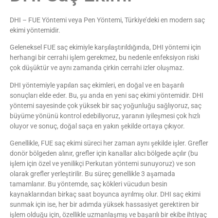
DHI – FUE Yöntemi veya Pen Yöntemi, Türkiye’deki en modern saç
ekimi yöntemidir.
Geleneksel FUE saç ekimiyle karşılaştırıldığında, DHI yöntemi için
herhangi bir cerrahi işlem gerekmez, bu nedenle enfeksiyon riski
çok düşüktür ve aynı zamanda çirkin cerrahi izler oluşmaz.
DHI yöntemiyle yapılan saç ekimleri, en doğal ve en başarılı
sonuçları elde eder. Bu, şu anda en yeni saç ekimi yöntemidir. DHI
yöntemi sayesinde çok yüksek bir saç yoğunluğu sağlıyoruz, saç
büyüme yönünü kontrol edebiliyoruz, yaranın iyileşmesi çok hızlı
oluyor ve sonuç, doğal saça en yakın şekilde ortaya çıkıyor.
Genellikle, FUE saç ekimi süreci her zaman aynı şekilde işler. Grefler
donör bölgeden alınır, grefler için kanallar alıcı bölgede açılır (bu
işlem için özel ve yenilikçi Perkutan yöntemi sunuyoruz) ve son
olarak grefler yerleştirilir. Bu süreç genellikle 3 aşamada
tamamlanır. Bu yöntemde, saç kökleri vücudun besin
kaynaklarından birkaç saat boyunca ayrılmış olur. DHI saç ekimi
sunmak için ise, her bir adımda yüksek hassasiyet gerektiren bir
işlem olduğu için, özellikle uzmanlaşmış ve başarılı bir ekibe ihtiyaç