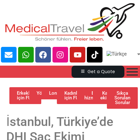
Get a Quote
Erkekler
Yöntem
Longtolong
Kadınlar
Ek
Kaş
Sıkça
için FUE
için FUE
hizmetler
ekimi
Sorulan
Sorular
İstanbul, Türkiye’de
DHI Saç Ekimi