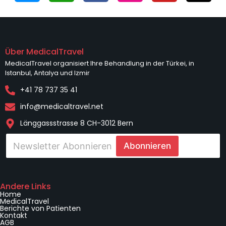
Über MedicalTravel
MedicalTravel organisiert Ihre Behandlung in der Türkei, in
Istanbul, Antalya und Izmir
+41 78 737 35 41
info@medicaltravel.net
Länggassstrasse 8 CH-3012 Bern
E
Abonnieren
-
p
o
E
s
-
t
Andere Links
p
Home
a
o
MedicalTravel
*
Berichte von Patienten
s
Kontakt
t
AGB